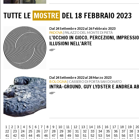
TUTTE LE
MOSTRE
DEL 18 FEBBRAIO 2023
Dal 24 Settembre 2022 al 26 Febbraio 2023
PADOVA
| PALAZZO DEL MONTE DI PIETÀ
L’OCCHIO IN GIOCO. PERCEZIONI, IMPRESSIO
ILLUSIONI NELL’ARTE
Dal 24 Settembre 2022 al 28 Marzo 2023
BOLOGNA
| CASSERO DI PORTA SAN DONATO
INTRA-GROUND. GUY LYDSTER E ANDREA AB
1
2
3
4
5
6
7
8
9
10
11
12
13
14
15
16
17
18
19
2
22
23
24
25
26
27
28
29
30
31
32
33
34
35
36
37
38
3
41
42
43
44
45
46
47
48
49
50
51
52
53
54
55
56
57
5