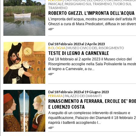
PANICALE, PASSIGNANO SUL TRASIMENO, TUORO SUL
TRASIMENO
ROBERTO GHEZZI. L’IMPRONTA DELL’ACQUA
L’impronta dell’acqua, mostra personale dell’artista 
Ghezzi a cura di Mara Predicatori, diffusa in sei divers
Dal 18 Febbraio 2023 al 2 Aprile 2023
BOLOGNA
| MUSEO CIVICO DEL RISORGIMENTO
TESTE DI LEGNO A CARNEVALE
Dal 18 febbraio al 2 aprile 2023 il Museo civico del
Risorgimento accoglie nella Sala Polivalente la most
di legno a Carnevale, a cu...
Dal 18 Febbraio 2023 al 19 Giugno 2023
FERRARA
| PALAZZO DEI DIAMANTI
RINASCIMENTO A FERRARA. ERCOLE DE’ RO
E LORENZO COSTA
A seguito di un complesso intervento di restauro e
riqualificazione, Palazzo dei Diamanti il 18 febbraio 
riaprirà i battenti accogliendo l...