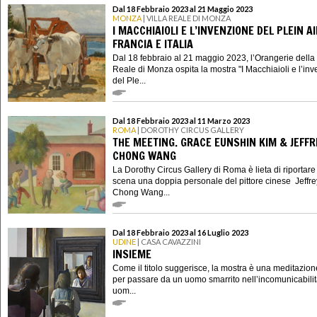
Dal 18 Febbraio 2023 al 21 Maggio 2023
MONZA
| VILLA REALE DI MONZA
I MACCHIAIOLI E L’INVENZIONE DEL PLEIN A
FRANCIA E ITALIA
Dal 18 febbraio al 21 maggio 2023, l’Orangerie della 
Reale di Monza ospita la mostra "I Macchiaioli e l’in
del Ple...
Dal 18 Febbraio 2023 al 11 Marzo 2023
ROMA
| DOROTHY CIRCUS GALLERY
THE MEETING. GRACE EUNSHIN KIM & JEFFR
CHONG WANG
La Dorothy Circus Gallery di Roma è lieta di riportare
scena una doppia personale del pittore cinese Jeffre
Chong Wang...
Dal 18 Febbraio 2023 al 16 Luglio 2023
UDINE
| CASA CAVAZZINI
INSIEME
Come il titolo suggerisce, la mostra è una meditazion
per passare da un uomo smarrito nell’incomunicabilit
uom...