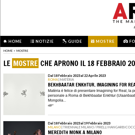
HOME
NOTIZIE
GUIDE
MOSTRE
F
HOME
>
MOSTRE
LE
MOSTRE
CHE APRONO IL 18 FEBBRAIO 2
Dal 18 Febbraio 2023 al 22 Aprile 2023
ROMA
| MATÈRIA
BEKHBAATAR ENKHTUR. IMAGINING FOR RE
Matèria è felice di presentare Imagining for Real, la 
personale a Roma di Bekhbaatar Enkhtur (Ulaanbaat
Mongolia...
Dal 18 Febbraio 2023 al 19 Febbraio 2023
MILANO
| TRIENNALE MILANO / PIRELLI HANGARBICOC
MEREDITH MONK A MILANO