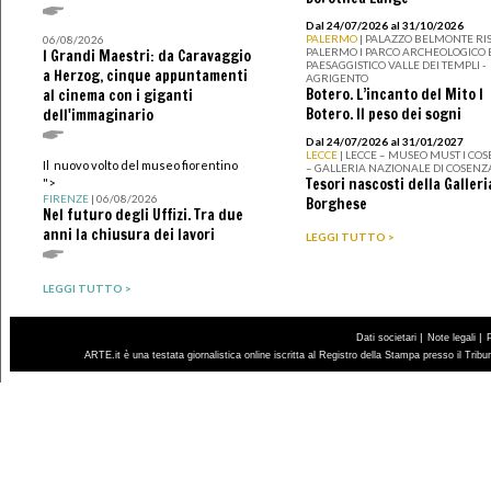
Dal 24/07/2026 al 31/10/2026
PALERMO
| PALAZZO BELMONTE RIS
06/08/2026
PALERMO I PARCO ARCHEOLOGICO 
I Grandi Maestri: da Caravaggio
PAESAGGISTICO VALLE DEI TEMPLI -
a Herzog, cinque appuntamenti
AGRIGENTO
Botero. L’incanto del Mito I
al cinema con i giganti
Botero. Il peso dei sogni
dell'immaginario
Dal 24/07/2026 al 31/01/2027
LECCE
| LECCE – MUSEO MUST I CO
Il nuovo volto del museo fiorentino
– GALLERIA NAZIONALE DI COSENZ
Tesori nascosti della Galleri
">
FIRENZE
| 06/08/2026
Borghese
Nel futuro degli Uffizi. Tra due
anni la chiusura dei lavori
LEGGI TUTTO >
LEGGI TUTTO >
|
|
Dati societari
Note legali
ARTE.it è una testata giornalistica online iscritta al Registro della Stampa presso il Trib