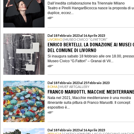
Dall’inedita collaborazione tra Triennale Milano
Teatro e Pirelli HangarBicocca nasce la proposta di 
duplice, eccez...
Dal 18 Febbraio 2023 al 16 Aprile 2023
LIVORNO
| MUSEO CIVICO “G.FATTORI”
ENRICO BERTELLI. LA DONAZIONE AI MUSEI C
DEL COMUNE DI LIVORNO
Si inaugura sabato 18 febbraio alle ore 18.00, presso 
Museo Civico “G.Fattori” – Granai di Vil...
Dal 18 Febbraio 2023 al 25 Febbraio 2023
ROMA
| MUEF ARTGALLERY
FRANCO MARUOTTI. MACCHIE MEDITERRAN
Nata nel 2021, Macchie mediterranee è una mostra
itinerante sulla pittura di Franco Maruotti. Il concept
espositivo è...
Dal 18 Febbraio 2023 al 16 Aprile 2023
PERUGIA
| CASTIGLIONE DEL LAGO, CORCIANO, MAGION