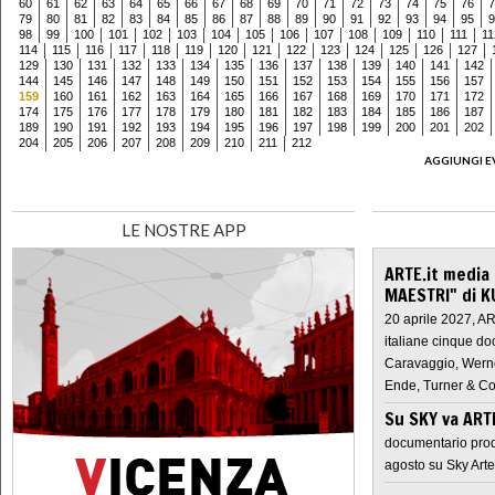
60
61
62
63
64
65
66
67
68
69
70
71
72
73
74
75
76
7
79
80
81
82
83
84
85
86
87
88
89
90
91
92
93
94
95
9
98
99
100
101
102
103
104
105
106
107
108
109
110
111
11
114
115
116
117
118
119
120
121
122
123
124
125
126
127
129
130
131
132
133
134
135
136
137
138
139
140
141
142
144
145
146
147
148
149
150
151
152
153
154
155
156
157
159
160
161
162
163
164
165
166
167
168
169
170
171
172
174
175
176
177
178
179
180
181
182
183
184
185
186
187
189
190
191
192
193
194
195
196
197
198
199
200
201
202
204
205
206
207
208
209
210
211
212
AGGIUNGI E
LE NOSTRE APP
ARTE.it media
MAESTRI" di K
20 aprile 2027, A
italiane cinque do
Caravaggio, Werne
Ende, Turner & Co
Su SKY va AR
documentario prod
agosto su Sky Arte