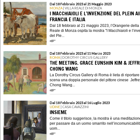
Dal 18 Febbraio 2023 al 21 Maggio 2023
MONZA
| VILLA REALE DI MONZA
I MACCHIAIOLI E L’INVENZIONE DEL PLEIN A
FRANCIA E ITALIA
Dal 18 febbraio al 21 maggio 2023, l’Orangerie della 
Reale di Monza ospita la mostra "I Macchiaioli e l’in
del Ple...
Dal 18 Febbraio 2023 al 11 Marzo 2023
ROMA
| DOROTHY CIRCUS GALLERY
THE MEETING. GRACE EUNSHIN KIM & JEFFR
CHONG WANG
La Dorothy Circus Gallery di Roma è lieta di riportare
scena una doppia personale del pittore cinese Jeffre
Chong Wang...
Dal 18 Febbraio 2023 al 16 Luglio 2023
UDINE
| CASA CAVAZZINI
INSIEME
Come il titolo suggerisce, la mostra è una meditazion
per passare da un uomo smarrito nell’incomunicabilit
uom...