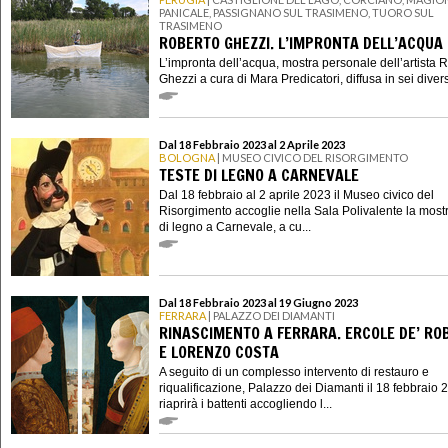
PANICALE, PASSIGNANO SUL TRASIMENO, TUORO SUL
TRASIMENO
ROBERTO GHEZZI. L’IMPRONTA DELL’ACQUA
L’impronta dell’acqua, mostra personale dell’artista 
Ghezzi a cura di Mara Predicatori, diffusa in sei divers
Dal 18 Febbraio 2023 al 2 Aprile 2023
BOLOGNA
| MUSEO CIVICO DEL RISORGIMENTO
TESTE DI LEGNO A CARNEVALE
Dal 18 febbraio al 2 aprile 2023 il Museo civico del
Risorgimento accoglie nella Sala Polivalente la most
di legno a Carnevale, a cu...
Dal 18 Febbraio 2023 al 19 Giugno 2023
FERRARA
| PALAZZO DEI DIAMANTI
RINASCIMENTO A FERRARA. ERCOLE DE’ RO
E LORENZO COSTA
A seguito di un complesso intervento di restauro e
riqualificazione, Palazzo dei Diamanti il 18 febbraio 
riaprirà i battenti accogliendo l...