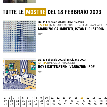
TUTTE LE
MOSTRE
DEL 18 FEBBRAIO 2023
Dal 11 Febbraio 2023 al 30 Aprile 2023
LISSONE
| MAC MUSEO D’ARTE CONTEMPORANEA DI LIS
MAURIZIO GALIMBERTI. ISTANTI DI STORIA
Dal 11 Febbraio 2023 al 18 Giugno 2023
PARMA
| PALAZZO TARASCONI
ROY LICHTENSTEIN. VARIAZIONI POP
1
2
3
4
5
6
7
8
9
10
11
12
13
14
15
16
17
18
19
2
22
23
24
25
26
27
28
29
30
31
32
33
34
35
36
37
38
3
41
42
43
44
45
46
47
48
49
50
51
52
53
54
55
56
57
5