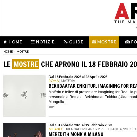
HOME
NOTIZIE
GUIDE
MOSTRE
F
HOME
>
MOSTRE
LE
MOSTRE
CHE APRONO IL 18 FEBBRAIO 2
Dal 18 Febbraio 2023 al 22 Aprile 2023
ROMA
| MATÈRIA
BEKHBAATAR ENKHTUR. IMAGINING FOR RE
Matèria è felice di presentare Imagining for Real, la 
personale a Roma di Bekhbaatar Enkhtur (Ulaanbaat
Mongolia...
Dal 18 Febbraio 2023 al 19 Febbraio 2023
MILANO
| TRIENNALE MILANO / PIRELLI HANGARBICOC
MEREDITH MONK A MILANO