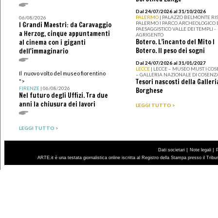
Dal 24/07/2026 al 31/10/2026
PALERMO
| PALAZZO BELMONTE RIS
06/08/2026
PALERMO I PARCO ARCHEOLOGICO 
I Grandi Maestri: da Caravaggio
PAESAGGISTICO VALLE DEI TEMPLI -
a Herzog, cinque appuntamenti
AGRIGENTO
Botero. L’incanto del Mito I
al cinema con i giganti
Botero. Il peso dei sogni
dell'immaginario
Dal 24/07/2026 al 31/01/2027
LECCE
| LECCE – MUSEO MUST I CO
Il nuovo volto del museo fiorentino
– GALLERIA NAZIONALE DI COSENZ
Tesori nascosti della Galleri
">
FIRENZE
| 06/08/2026
Borghese
Nel futuro degli Uffizi. Tra due
anni la chiusura dei lavori
LEGGI TUTTO >
LEGGI TUTTO >
|
|
Dati societari
Note legali
ARTE.it è una testata giornalistica online iscritta al Registro della Stampa presso il Trib