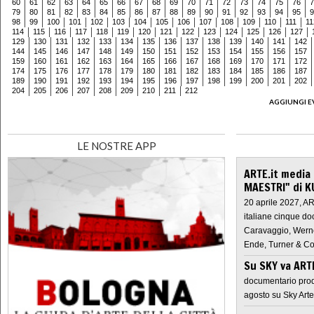
60
61
62
63
64
65
66
67
68
69
70
71
72
73
74
75
76
7
79
80
81
82
83
84
85
86
87
88
89
90
91
92
93
94
95
9
98
99
100
101
102
103
104
105
106
107
108
109
110
111
11
114
115
116
117
118
119
120
121
122
123
124
125
126
127
129
130
131
132
133
134
135
136
137
138
139
140
141
142
144
145
146
147
148
149
150
151
152
153
154
155
156
157
159
160
161
162
163
164
165
166
167
168
169
170
171
172
174
175
176
177
178
179
180
181
182
183
184
185
186
187
189
190
191
192
193
194
195
196
197
198
199
200
201
202
204
205
206
207
208
209
210
211
212
AGGIUNGI E
LE NOSTRE APP
ARTE.it media
MAESTRI" di K
20 aprile 2027, A
italiane cinque do
Caravaggio, Werne
Ende, Turner & Co
Su SKY va AR
documentario prod
agosto su Sky Arte