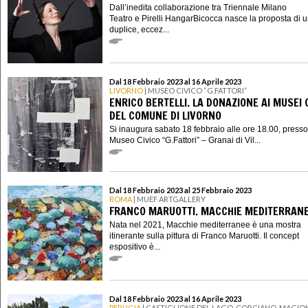
Dall’inedita collaborazione tra Triennale Milano
Teatro e Pirelli HangarBicocca nasce la proposta di 
duplice, eccez...
Dal 18 Febbraio 2023 al 16 Aprile 2023
LIVORNO
| MUSEO CIVICO “G.FATTORI”
ENRICO BERTELLI. LA DONAZIONE AI MUSEI C
DEL COMUNE DI LIVORNO
Si inaugura sabato 18 febbraio alle ore 18.00, presso 
Museo Civico “G.Fattori” – Granai di Vil...
Dal 18 Febbraio 2023 al 25 Febbraio 2023
ROMA
| MUEF ARTGALLERY
FRANCO MARUOTTI. MACCHIE MEDITERRAN
Nata nel 2021, Macchie mediterranee è una mostra
itinerante sulla pittura di Franco Maruotti. Il concept
espositivo è...
Dal 18 Febbraio 2023 al 16 Aprile 2023
PERUGIA
| CASTIGLIONE DEL LAGO, CORCIANO, MAGION