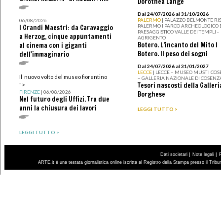
Dorothea Lange
Dal 24/07/2026 al 31/10/2026
PALERMO
| PALAZZO BELMONTE RIS
06/08/2026
PALERMO I PARCO ARCHEOLOGICO 
I Grandi Maestri: da Caravaggio
PAESAGGISTICO VALLE DEI TEMPLI -
a Herzog, cinque appuntamenti
AGRIGENTO
Botero. L’incanto del Mito I
al cinema con i giganti
Botero. Il peso dei sogni
dell'immaginario
Dal 24/07/2026 al 31/01/2027
LECCE
| LECCE – MUSEO MUST I CO
Il nuovo volto del museo fiorentino
– GALLERIA NAZIONALE DI COSENZ
Tesori nascosti della Galleri
">
FIRENZE
| 06/08/2026
Borghese
Nel futuro degli Uffizi. Tra due
anni la chiusura dei lavori
LEGGI TUTTO >
LEGGI TUTTO >
|
|
Dati societari
Note legali
ARTE.it è una testata giornalistica online iscritta al Registro della Stampa presso il Trib