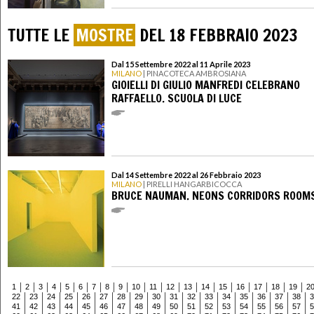
TUTTE LE
MOSTRE
DEL 18 FEBBRAIO 2023
Dal 15 Settembre 2022 al 11 Aprile 2023
MILANO
| PINACOTECA AMBROSIANA
GIOIELLI DI GIULIO MANFREDI CELEBRANO
RAFFAELLO. SCUOLA DI LUCE
Dal 14 Settembre 2022 al 26 Febbraio 2023
MILANO
| PIRELLI HANGARBICOCCA
BRUCE NAUMAN. NEONS CORRIDORS ROOM
1
2
3
4
5
6
7
8
9
10
11
12
13
14
15
16
17
18
19
2
22
23
24
25
26
27
28
29
30
31
32
33
34
35
36
37
38
3
41
42
43
44
45
46
47
48
49
50
51
52
53
54
55
56
57
5