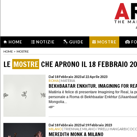
HOME
NOTIZIE
GUIDE
MOSTRE
F
HOME
>
MOSTRE
LE
MOSTRE
CHE APRONO IL 18 FEBBRAIO 2
Dal 18 Febbraio 2023 al 22 Aprile 2023
ROMA
| MATÈRIA
BEKHBAATAR ENKHTUR. IMAGINING FOR RE
Matèria è felice di presentare Imagining for Real, la 
personale a Roma di Bekhbaatar Enkhtur (Ulaanbaat
Mongolia...
Dal 18 Febbraio 2023 al 19 Febbraio 2023
MILANO
| TRIENNALE MILANO / PIRELLI HANGARBICOC
MEREDITH MONK A MILANO