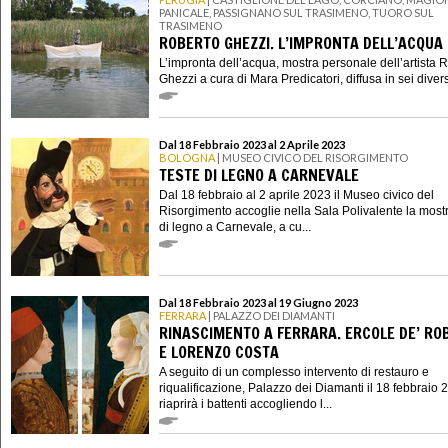
PANICALE, PASSIGNANO SUL TRASIMENO, TUORO SUL
TRASIMENO
ROBERTO GHEZZI. L’IMPRONTA DELL’ACQUA
L’impronta dell’acqua, mostra personale dell’artista 
Ghezzi a cura di Mara Predicatori, diffusa in sei divers
Dal 18 Febbraio 2023 al 2 Aprile 2023
BOLOGNA
| MUSEO CIVICO DEL RISORGIMENTO
TESTE DI LEGNO A CARNEVALE
Dal 18 febbraio al 2 aprile 2023 il Museo civico del
Risorgimento accoglie nella Sala Polivalente la most
di legno a Carnevale, a cu...
Dal 18 Febbraio 2023 al 19 Giugno 2023
FERRARA
| PALAZZO DEI DIAMANTI
RINASCIMENTO A FERRARA. ERCOLE DE’ RO
E LORENZO COSTA
A seguito di un complesso intervento di restauro e
riqualificazione, Palazzo dei Diamanti il 18 febbraio 
riaprirà i battenti accogliendo l...