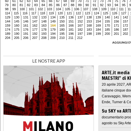
60
61
62
63
64
65
66
67
68
69
70
71
72
73
74
75
76
7
79
80
81
82
83
84
85
86
87
88
89
90
91
92
93
94
95
9
98
99
100
101
102
103
104
105
106
107
108
109
110
111
11
114
115
116
117
118
119
120
121
122
123
124
125
126
127
129
130
131
132
133
134
135
136
137
138
139
140
141
142
144
145
146
147
148
149
150
151
152
153
154
155
156
157
159
160
161
162
163
164
165
166
167
168
169
170
171
172
174
175
176
177
178
179
180
181
182
183
184
185
186
187
189
190
191
192
193
194
195
196
197
198
199
200
201
202
204
205
206
207
208
209
210
211
212
AGGIUNGI E
LE NOSTRE APP
ARTE.it media
MAESTRI" di K
20 aprile 2027, A
italiane cinque do
Caravaggio, Werne
Ende, Turner & Co
Su SKY va AR
documentario prod
agosto su Sky Arte