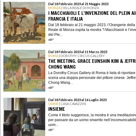
Dal 18 Febbraio 2023 al 21 Maggio 2023
MONZA
| VILLA REALE DI MONZA
I MACCHIAIOLI E L’INVENZIONE DEL PLEIN A
FRANCIA E ITALIA
Dal 18 febbraio al 21 maggio 2023, l’Orangerie della 
Reale di Monza ospita la mostra "I Macchiaioli e l’in
del Ple...
Dal 18 Febbraio 2023 al 11 Marzo 2023
ROMA
| DOROTHY CIRCUS GALLERY
THE MEETING. GRACE EUNSHIN KIM & JEFFR
CHONG WANG
La Dorothy Circus Gallery di Roma è lieta di riportare
scena una doppia personale del pittore cinese Jeffre
Chong Wang...
Dal 18 Febbraio 2023 al 16 Luglio 2023
UDINE
| CASA CAVAZZINI
INSIEME
Come il titolo suggerisce, la mostra è una meditazion
per passare da un uomo smarrito nell’incomunicabilit
uom...