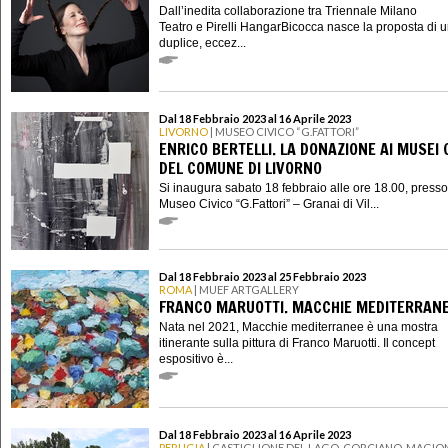
Dall’inedita collaborazione tra Triennale Milano
Teatro e Pirelli HangarBicocca nasce la proposta di 
duplice, eccez...
Dal 18 Febbraio 2023 al 16 Aprile 2023
LIVORNO
| MUSEO CIVICO “G.FATTORI”
ENRICO BERTELLI. LA DONAZIONE AI MUSEI C
DEL COMUNE DI LIVORNO
Si inaugura sabato 18 febbraio alle ore 18.00, presso 
Museo Civico “G.Fattori” – Granai di Vil...
Dal 18 Febbraio 2023 al 25 Febbraio 2023
ROMA
| MUEF ARTGALLERY
FRANCO MARUOTTI. MACCHIE MEDITERRAN
Nata nel 2021, Macchie mediterranee è una mostra
itinerante sulla pittura di Franco Maruotti. Il concept
espositivo è...
Dal 18 Febbraio 2023 al 16 Aprile 2023
PERUGIA
| CASTIGLIONE DEL LAGO, CORCIANO, MAGION