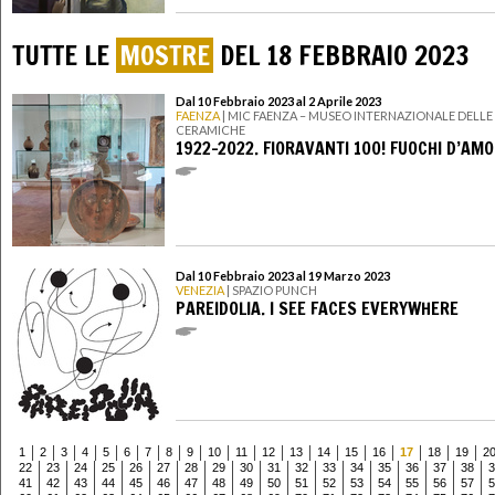
TUTTE LE
MOSTRE
DEL 18 FEBBRAIO 2023
Dal 10 Febbraio 2023 al 2 Aprile 2023
FAENZA
| MIC FAENZA – MUSEO INTERNAZIONALE DELLE
CERAMICHE
1922-2022. FIORAVANTI 100! FUOCHI D’AM
Dal 10 Febbraio 2023 al 19 Marzo 2023
VENEZIA
| SPAZIO PUNCH
PAREIDOLIA. I SEE FACES EVERYWHERE
1
2
3
4
5
6
7
8
9
10
11
12
13
14
15
16
17
18
19
2
22
23
24
25
26
27
28
29
30
31
32
33
34
35
36
37
38
3
41
42
43
44
45
46
47
48
49
50
51
52
53
54
55
56
57
5