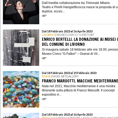
Dall’inedita collaborazione tra Triennale Milano
Teatro e Pirelli HangarBicocca nasce la proposta di 
duplice, eccez...
Dal 18 Febbraio 2023 al 16 Aprile 2023
LIVORNO
| MUSEO CIVICO “G.FATTORI”
ENRICO BERTELLI. LA DONAZIONE AI MUSEI C
DEL COMUNE DI LIVORNO
Si inaugura sabato 18 febbraio alle ore 18.00, presso 
Museo Civico “G.Fattori” – Granai di Vil...
Dal 18 Febbraio 2023 al 25 Febbraio 2023
ROMA
| MUEF ARTGALLERY
FRANCO MARUOTTI. MACCHIE MEDITERRAN
Nata nel 2021, Macchie mediterranee è una mostra
itinerante sulla pittura di Franco Maruotti. Il concept
espositivo è...
Dal 18 Febbraio 2023 al 16 Aprile 2023
PERUGIA
| CASTIGLIONE DEL LAGO, CORCIANO, MAGION