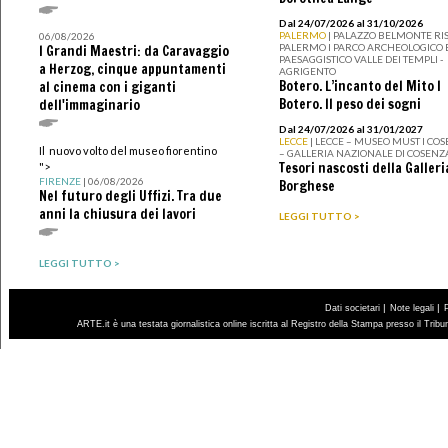
Dal 24/07/2026 al 31/10/2026
PALERMO
| PALAZZO BELMONTE RIS
06/08/2026
PALERMO I PARCO ARCHEOLOGICO 
I Grandi Maestri: da Caravaggio
PAESAGGISTICO VALLE DEI TEMPLI -
a Herzog, cinque appuntamenti
AGRIGENTO
Botero. L’incanto del Mito I
al cinema con i giganti
Botero. Il peso dei sogni
dell'immaginario
Dal 24/07/2026 al 31/01/2027
LECCE
| LECCE – MUSEO MUST I CO
Il nuovo volto del museo fiorentino
– GALLERIA NAZIONALE DI COSENZ
Tesori nascosti della Galleri
">
FIRENZE
| 06/08/2026
Borghese
Nel futuro degli Uffizi. Tra due
anni la chiusura dei lavori
LEGGI TUTTO >
LEGGI TUTTO >
|
|
Dati societari
Note legali
ARTE.it è una testata giornalistica online iscritta al Registro della Stampa presso il Trib