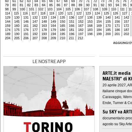
60
61
62
63
64
65
66
67
68
69
70
71
72
73
74
75
76
7
79
80
81
82
83
84
85
86
87
88
89
90
91
92
93
94
95
9
98
99
100
101
102
103
104
105
106
107
108
109
110
111
11
114
115
116
117
118
119
120
121
122
123
124
125
126
127
129
130
131
132
133
134
135
136
137
138
139
140
141
142
144
145
146
147
148
149
150
151
152
153
154
155
156
157
159
160
161
162
163
164
165
166
167
168
169
170
171
172
174
175
176
177
178
179
180
181
182
183
184
185
186
187
189
190
191
192
193
194
195
196
197
198
199
200
201
202
204
205
206
207
208
209
210
211
212
AGGIUNGI E
LE NOSTRE APP
ARTE.it media
MAESTRI" di K
20 aprile 2027, A
italiane cinque do
Caravaggio, Werne
Ende, Turner & Co
Su SKY va AR
documentario prod
agosto su Sky Arte