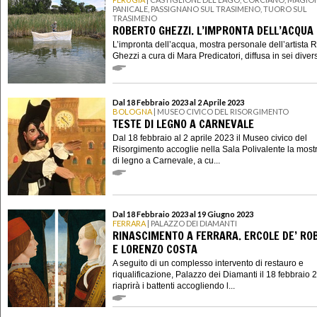
PANICALE, PASSIGNANO SUL TRASIMENO, TUORO SUL
TRASIMENO
ROBERTO GHEZZI. L’IMPRONTA DELL’ACQUA
L’impronta dell’acqua, mostra personale dell’artista 
Ghezzi a cura di Mara Predicatori, diffusa in sei divers
Dal 18 Febbraio 2023 al 2 Aprile 2023
BOLOGNA
| MUSEO CIVICO DEL RISORGIMENTO
TESTE DI LEGNO A CARNEVALE
Dal 18 febbraio al 2 aprile 2023 il Museo civico del
Risorgimento accoglie nella Sala Polivalente la most
di legno a Carnevale, a cu...
Dal 18 Febbraio 2023 al 19 Giugno 2023
FERRARA
| PALAZZO DEI DIAMANTI
RINASCIMENTO A FERRARA. ERCOLE DE’ RO
E LORENZO COSTA
A seguito di un complesso intervento di restauro e
riqualificazione, Palazzo dei Diamanti il 18 febbraio 
riaprirà i battenti accogliendo l...