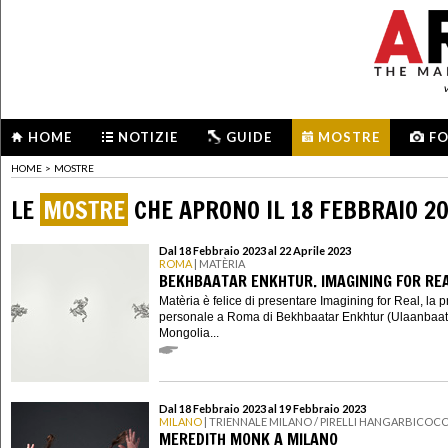
HOME
NOTIZIE
GUIDE
MOSTRE
F
HOME
>
MOSTRE
LE
MOSTRE
CHE APRONO IL 18 FEBBRAIO 2
Dal 18 Febbraio 2023 al 22 Aprile 2023
ROMA
| MATÈRIA
BEKHBAATAR ENKHTUR. IMAGINING FOR RE
Matèria è felice di presentare Imagining for Real, la 
personale a Roma di Bekhbaatar Enkhtur (Ulaanbaat
Mongolia...
Dal 18 Febbraio 2023 al 19 Febbraio 2023
MILANO
| TRIENNALE MILANO / PIRELLI HANGARBICOC
MEREDITH MONK A MILANO