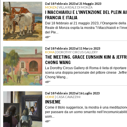
Dal 18 Febbraio 2023 al 21 Maggio 2023
MONZA
| VILLA REALE DI MONZA
I MACCHIAIOLI E L’INVENZIONE DEL PLEIN A
FRANCIA E ITALIA
Dal 18 febbraio al 21 maggio 2023, l’Orangerie della 
Reale di Monza ospita la mostra "I Macchiaioli e l’in
del Ple...
Dal 18 Febbraio 2023 al 11 Marzo 2023
ROMA
| DOROTHY CIRCUS GALLERY
THE MEETING. GRACE EUNSHIN KIM & JEFFR
CHONG WANG
La Dorothy Circus Gallery di Roma è lieta di riportare
scena una doppia personale del pittore cinese Jeffre
Chong Wang...
Dal 18 Febbraio 2023 al 16 Luglio 2023
UDINE
| CASA CAVAZZINI
INSIEME
Come il titolo suggerisce, la mostra è una meditazion
per passare da un uomo smarrito nell’incomunicabilit
uom...