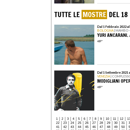
TUTTE LE
MOSTRE
DEL 18
Dal 1 Febbraio 2022 a
BOLOGNA
| MAMBO 
YURI ANCARANI. 
Dal 1 Settembre 2021 a
VENEZIA
| COMPLESS
MODIGLIANI OPE
1
2
3
4
5
6
7
8
9
10
11
12
1
22
23
24
25
26
27
28
29
30
31
41
42
43
44
45
46
47
48
49
50