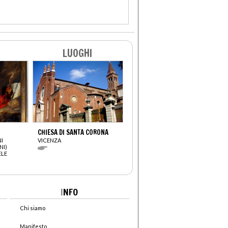
LUOGHI
CHIESA DI SANTA CORONA
I
VICENZA
NI)
ELE
I
NFO
Chi siamo
Manifesto