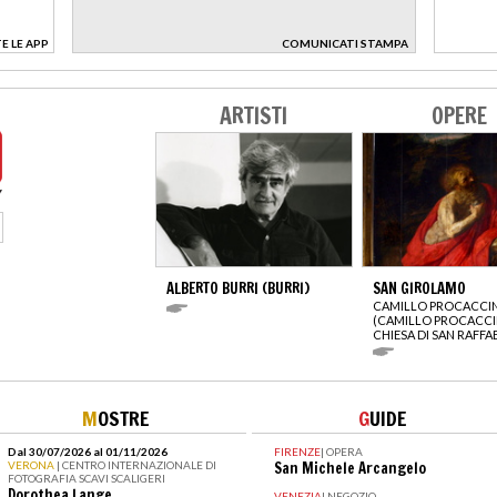
E LE APP
COMUNICATI STAMPA
>
ARTISTI
OPERE
ALBERTO BURRI (BURRI)
SAN GIROLAMO
CAMILLO PROCACCIN
(CAMILLO PROCACCI
CHIESA DI SAN RAFFA
M
OSTRE
G
UIDE
Dal 30/07/2026 al 01/11/2026
FIRENZE
|
OPERA
VERONA
| CENTRO INTERNAZIONALE DI
San Michele Arcangelo
FOTOGRAFIA SCAVI SCALIGERI
Dorothea Lange
VENEZIA
|
NEGOZIO