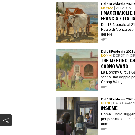
Dal 18 Febbraio 2023 
MONZA
| VILLA REAL
I MACCHIAIOLI E
FRANCIA E ITALI
Dal 18 febbraio al 2
Reale di Monza ospit
del Ple...
Dal 18 Febbraio 2023 
ROMA
| DOROTHY CI
THE MEETING. G
CHONG WANG
La Dorothy Circus Gal
scena una doppia per
Chong Wang...
Dal 18 Febbraio 2023 a
UDINE
| CASA CAVAZZ
INSIEME
Come il titolo sugger
per passare da un uo
uom...