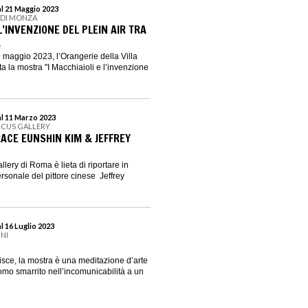
al 21 Maggio 2023
E DI MONZA
 L’INVENZIONE DEL PLEIN AIR TRA
A
1 maggio 2023, l’Orangerie della Villa
a la mostra "I Macchiaioli e l’invenzione
al 11 Marzo 2023
RCUS GALLERY
RACE EUNSHIN KIM & JEFFREY
lery di Roma è lieta di riportare in
sonale del pittore cinese Jeffrey
l 16 Luglio 2023
INI
isce, la mostra è una meditazione d’arte
mo smarrito nell’incomunicabilità a un