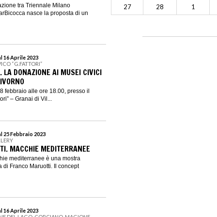
azione tra Triennale Milano
27
28
1
garBicocca nasce la proposta di un
l 16 Aprile 2023
ICO “G.FATTORI”
. LA DONAZIONE AI MUSEI CIVICI
LIVORNO
 febbraio alle ore 18.00, presso il
i” – Granai di Vil...
al 25 Febbraio 2023
LLERY
TI. MACCHIE MEDITERRANEE
hie mediterranee è una mostra
ra di Franco Maruotti. Il concept
l 16 Aprile 2023
NE DEL LAGO, CORCIANO, MAGIONE,