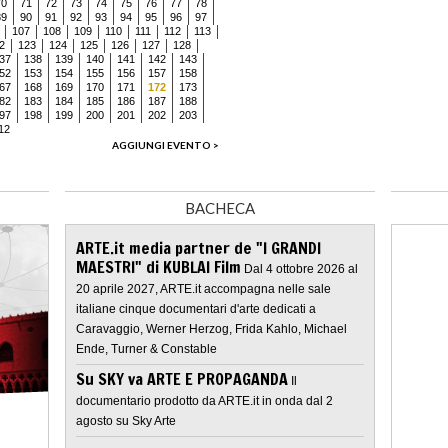
70
71
72
73
74
75
76
77
78
89
90
91
92
93
94
95
96
97
107
108
109
110
111
112
113
2
123
124
125
126
127
128
37
138
139
140
141
142
143
52
153
154
155
156
157
158
67
168
169
170
171
172
173
82
183
184
185
186
187
188
97
198
199
200
201
202
203
12
AGGIUNGI EVENTO >
BACHECA
ARTE.it media partner de "I GRANDI
MAESTRI" di KUBLAI Film
Dal 4 ottobre 2026 al
20 aprile 2027, ARTE.it accompagna nelle sale
italiane cinque documentari d'arte dedicati a
Caravaggio, Werner Herzog, Frida Kahlo, Michael
Ende, Turner & Constable
Su SKY va ARTE E PROPAGANDA
Il
documentario prodotto da ARTE.it in onda dal 2
agosto su Sky Arte