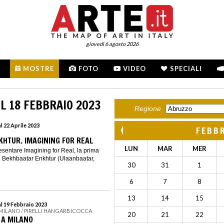
giovedì 6 agosto 2026
MOSTRE
FOTO
VIDEO
SPECIALI
L 18 FEBBRAIO 2023
Regione
l 22 Aprile 2023
FEBB
HTUR. IMAGINING FOR REAL
LUN
MAR
MER
resentare Imagining for Real, la prima
 Bekhbaatar Enkhtur (Ulaanbaatar,
30
31
1
6
7
8
13
14
15
al 19 Febbraio 2023
 MILANO / PIRELLI HANGARBICOCCA
20
21
22
 A MILANO