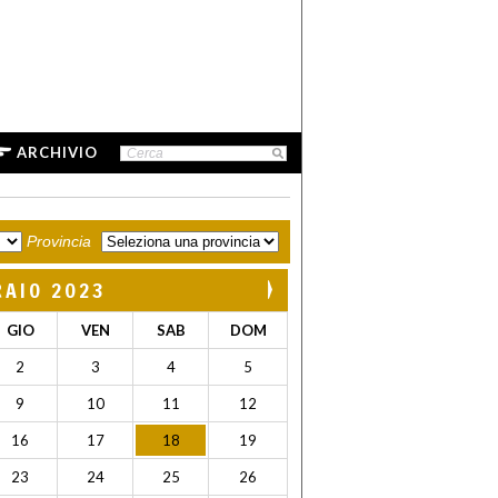
ARCHIVIO
Provincia
RAIO 2023
GIO
VEN
SAB
DOM
2
3
4
5
9
10
11
12
16
17
18
19
23
24
25
26