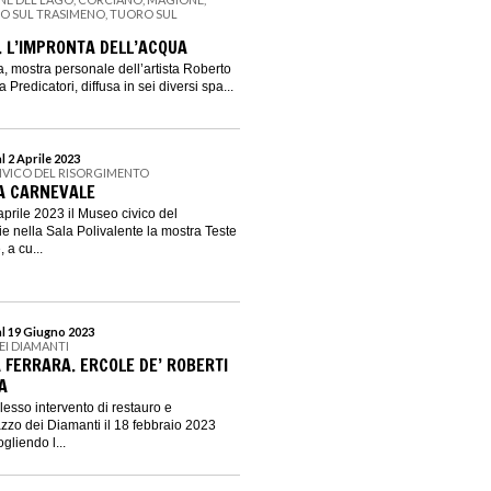
NO SUL TRASIMENO, TUORO SUL
. L’IMPRONTA DELL’ACQUA
a, mostra personale dell’artista Roberto
Predicatori, diffusa in sei diversi spa...
l 2 Aprile 2023
IVICO DEL RISORGIMENTO
 A CARNEVALE
aprile 2023 il Museo civico del
e nella Sala Polivalente la mostra Teste
 a cu...
al 19 Giugno 2023
EI DIAMANTI
 FERRARA. ERCOLE DE’ ROBERTI
A
lesso intervento di restauro e
azzo dei Diamanti il 18 febbraio 2023
ogliendo l...