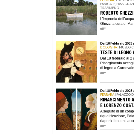
PANICALE, PASSIGNA
TRASIMENO
ROBERTO GHEZZI
L’impronta dell’acqu
Ghezzi a cura di Mara 
Dal 18 Febbraio 2023 a
BOLOGNA
| MUSEO C
TESTE DI LEGNO
Dal 18 febbraio al 2 
Risorgimento accogli
di legno a Carnevale,
Dal 18 Febbraio 2023 
FERRARA
| PALAZZO D
RINASCIMENTO A
E LORENZO COST
A seguito di un comp
riqualificazione, Pal
riaprirà i battenti acc