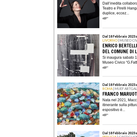
Dall’inedita collabor
Teatro e Pirelli Han
duplice, eccez...
Dal 18 Febbraio 2023 a
LIVORNO
| MUSEO CIV
ENRICO BERTELLI
DEL COMUNE DI 
Si inaugura sabato 18
Museo Civico “G.Fattor
Dal 18 Febbraio 2023 
ROMA
| MUEF ARTGA
FRANCO MARUOT
Nata nel 2021, Macc
itinerante sulla pittu
espositivo è...
Dal 18 Febbraio 2023 a
PERUGIA
| CASTIGLIO