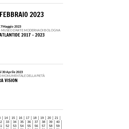
 FEBBRAIO 2023
l 7 Maggio 2023
– MUSEO D’ARTE MODERNA DI BOLOGNA
ATLANTIDE 2017 - 2023
l 30 Aprile 2023
O MONUMENTALE DELLA PIETÀ
RA VISION
3
14
15
16
17
18
19
20
21
32
33
34
35
36
37
38
39
40
51
52
53
54
55
56
57
58
59