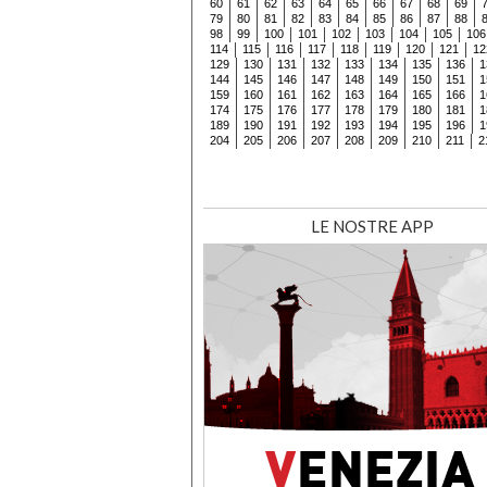
60
61
62
63
64
65
66
67
68
69
79
80
81
82
83
84
85
86
87
88
98
99
100
101
102
103
104
105
106
114
115
116
117
118
119
120
121
12
129
130
131
132
133
134
135
136
1
144
145
146
147
148
149
150
151
1
159
160
161
162
163
164
165
166
1
174
175
176
177
178
179
180
181
1
189
190
191
192
193
194
195
196
1
204
205
206
207
208
209
210
211
2
LE NOSTRE APP