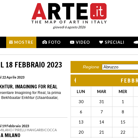
giovedì 6 agosto 2026
MOSTRE
FOTO
VIDEO
SPECIALI
L 18 FEBBRAIO 2023
Regione
l 22 Aprile 2023
FEBB
HTUR. IMAGINING FOR REAL
LUN
MAR
MER
resentare Imagining for Real, la prima
 Bekhbaatar Enkhtur (Ulaanbaatar,
30
31
1
6
7
8
13
14
15
al 19 Febbraio 2023
 MILANO / PIRELLI HANGARBICOCCA
20
21
22
 A MILANO