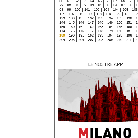
60
61
62
63
64
65
66
67
68
69
79
80
81
82
83
84
85
86
87
88
98
99
100
101
102
103
104
105
106
114
115
116
117
118
119
120
121
12
129
130
131
132
133
134
135
136
1
144
145
146
147
148
149
150
151
1
159
160
161
162
163
164
165
166
1
174
175
176
177
178
179
180
181
1
189
190
191
192
193
194
195
196
1
204
205
206
207
208
209
210
211
2
LE NOSTRE APP