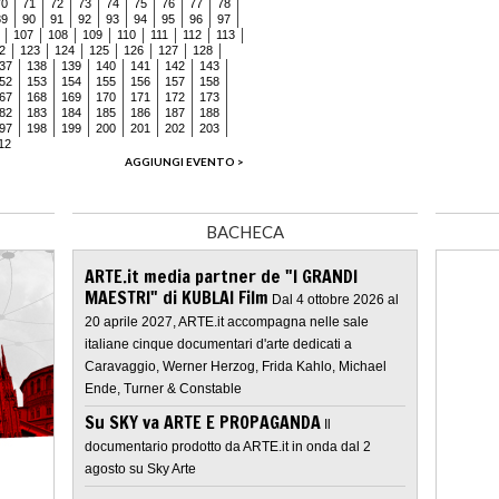
70
71
72
73
74
75
76
77
78
89
90
91
92
93
94
95
96
97
107
108
109
110
111
112
113
2
123
124
125
126
127
128
37
138
139
140
141
142
143
52
153
154
155
156
157
158
67
168
169
170
171
172
173
82
183
184
185
186
187
188
97
198
199
200
201
202
203
12
AGGIUNGI EVENTO >
BACHECA
ARTE.it media partner de "I GRANDI
MAESTRI" di KUBLAI Film
Dal 4 ottobre 2026 al
20 aprile 2027, ARTE.it accompagna nelle sale
italiane cinque documentari d'arte dedicati a
Caravaggio, Werner Herzog, Frida Kahlo, Michael
Ende, Turner & Constable
Su SKY va ARTE E PROPAGANDA
Il
documentario prodotto da ARTE.it in onda dal 2
agosto su Sky Arte