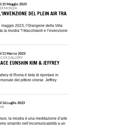
al 21 Maggio 2023
E DI MONZA
 L’INVENZIONE DEL PLEIN AIR TRA
A
1 maggio 2023, l’Orangerie della Villa
a la mostra "I Macchiaioli e l’invenzione
al 11 Marzo 2023
RCUS GALLERY
RACE EUNSHIN KIM & JEFFREY
lery di Roma è lieta di riportare in
sonale del pittore cinese Jeffrey
l 16 Luglio 2023
INI
isce, la mostra è una meditazione d’arte
mo smarrito nell’incomunicabilità a un