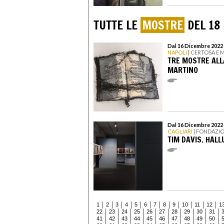
TUTTE LE
MOSTRE
DEL 18
Dal 16 Dicembre 2022 
NAPOLI
| CERTOSA E 
TRE MOSTRE ALL
MARTINO
Dal 16 Dicembre 2022 
CAGLIARI
| FONDAZIO
TIM DAVIS. HAL
1
2
3
4
5
6
7
8
9
10
11
12
1
22
23
24
25
26
27
28
29
30
31
41
42
43
44
45
46
47
48
49
50