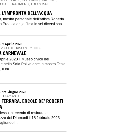
NO SUL TRASIMENO, TUORO SUL
. L’IMPRONTA DELL’ACQUA
a, mostra personale dell’artista Roberto
Predicatori, diffusa in sei diversi spa...
l 2 Aprile 2023
IVICO DEL RISORGIMENTO
 A CARNEVALE
aprile 2023 il Museo civico del
e nella Sala Polivalente la mostra Teste
 a cu...
al 19 Giugno 2023
EI DIAMANTI
 FERRARA. ERCOLE DE’ ROBERTI
A
lesso intervento di restauro e
azzo dei Diamanti il 18 febbraio 2023
ogliendo l...