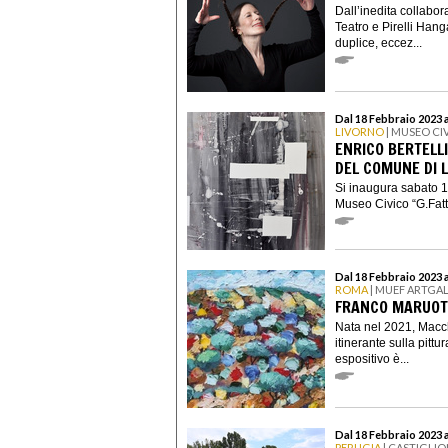
Dall’inedita collabor
Teatro e Pirelli Han
duplice, eccez...
Dal 18 Febbraio 2023 a
LIVORNO
| MUSEO CIV
ENRICO BERTELLI
DEL COMUNE DI 
Si inaugura sabato 18
Museo Civico “G.Fattor
Dal 18 Febbraio 2023 
ROMA
| MUEF ARTGA
FRANCO MARUOT
Nata nel 2021, Macc
itinerante sulla pittu
espositivo è...
Dal 18 Febbraio 2023 a
PERUGIA
| CASTIGLIO