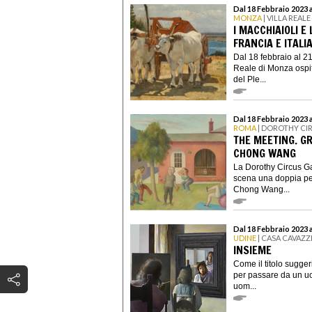
Dal 18 Febbraio 2023 
MONZA
| VILLA REAL
I MACCHIAIOLI E
FRANCIA E ITALI
Dal 18 febbraio al 2
Reale di Monza ospit
del Ple...
Dal 18 Febbraio 2023 
ROMA
| DOROTHY CI
THE MEETING. G
CHONG WANG
La Dorothy Circus Gal
scena una doppia per
Chong Wang...
Dal 18 Febbraio 2023 a
UDINE
| CASA CAVAZZ
INSIEME
Come il titolo sugger
per passare da un uo
uom...