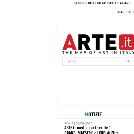
VEDI TUTT
>
N
OTIZIE
ROMA
| 06/08/2026
ARTE.it media partner de "I
GRANDI MAESTRI" di KUBLAI Film