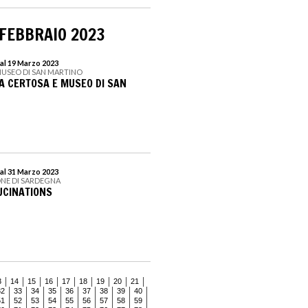
 FEBBRAIO 2023
al 19 Marzo 2023
MUSEO DI SAN MARTINO
A CERTOSA E MUSEO DI SAN
al 31 Marzo 2023
NE DI SARDEGNA
LUCINATIONS
3
14
15
16
17
18
19
20
21
32
33
34
35
36
37
38
39
40
51
52
53
54
55
56
57
58
59