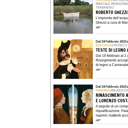
PANICALE, PASSIGNA
TRASIMENO
ROBERTO GHEZZI
L’impronta dell’acqu
Ghezzi a cura di Mara 
Dal 18 Febbraio 2023 a
BOLOGNA
| MUSEO C
TESTE DI LEGNO
Dal 18 febbraio al 2 
Risorgimento accogli
di legno a Carnevale,
Dal 18 Febbraio 2023 
FERRARA
| PALAZZO D
RINASCIMENTO A
E LORENZO COST
A seguito di un comp
riqualificazione, Pal
riaprirà i battenti acc