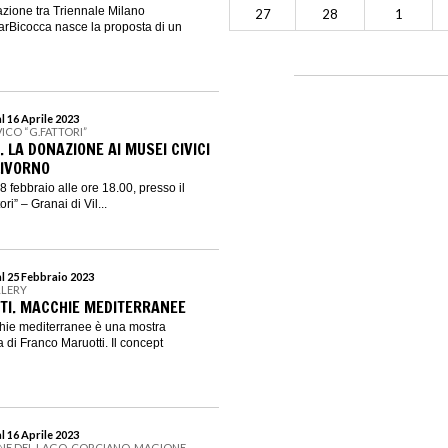
azione tra Triennale Milano
27
28
1
garBicocca nasce la proposta di un
l 16 Aprile 2023
ICO “G.FATTORI”
. LA DONAZIONE AI MUSEI CIVICI
LIVORNO
 febbraio alle ore 18.00, presso il
i” – Granai di Vil...
al 25 Febbraio 2023
LLERY
TI. MACCHIE MEDITERRANEE
hie mediterranee è una mostra
ra di Franco Maruotti. Il concept
l 16 Aprile 2023
NE DEL LAGO, CORCIANO, MAGIONE,