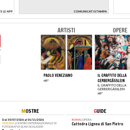
E LE APP
COMUNICATI STAMPA
>
ARTISTI
OPERE
PAOLO VENEZIANO
IL GRAFFITO DELLA
GERBERGÄSSLEIN
IL GRAFFITO DELLA
GERBERGÄSSLEIN
M
OSTRE
G
UIDE
Dal 30/07/2026 al 01/11/2026
ROMA
|
OPERA
VERONA
| CENTRO INTERNAZIONALE DI
Cattedra Lignea di San Pietro
FOTOGRAFIA SCAVI SCALIGERI