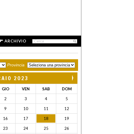
ARCHIVIO
Provincia
RAIO 2023
GIO
VEN
SAB
DOM
2
3
4
5
9
10
11
12
16
17
18
19
23
24
25
26