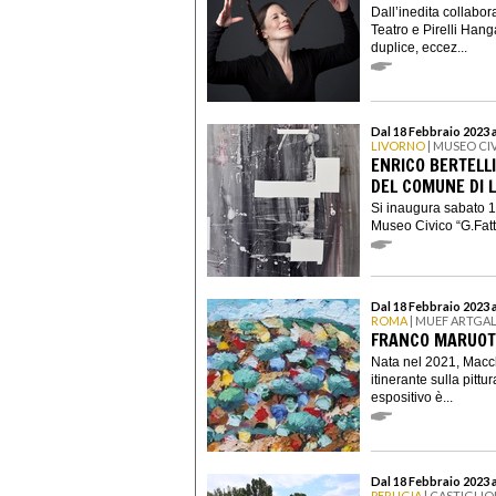
Dall’inedita collabor
Teatro e Pirelli Han
duplice, eccez...
Dal 18 Febbraio 2023 a
LIVORNO
| MUSEO CIV
ENRICO BERTELLI
DEL COMUNE DI 
Si inaugura sabato 18
Museo Civico “G.Fattor
Dal 18 Febbraio 2023 
ROMA
| MUEF ARTGA
FRANCO MARUOT
Nata nel 2021, Macc
itinerante sulla pittu
espositivo è...
Dal 18 Febbraio 2023 a
PERUGIA
| CASTIGLIO