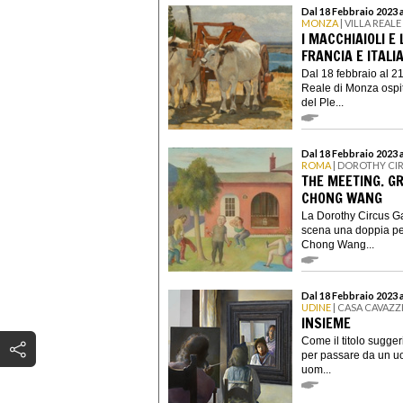
Dal 18 Febbraio 2023 
MONZA
| VILLA REAL
I MACCHIAIOLI E
FRANCIA E ITALI
Dal 18 febbraio al 2
Reale di Monza ospit
del Ple...
Dal 18 Febbraio 2023 
ROMA
| DOROTHY CI
THE MEETING. G
CHONG WANG
La Dorothy Circus Gal
scena una doppia per
Chong Wang...
Dal 18 Febbraio 2023 a
UDINE
| CASA CAVAZZ
INSIEME
Come il titolo sugger
per passare da un uo
uom...