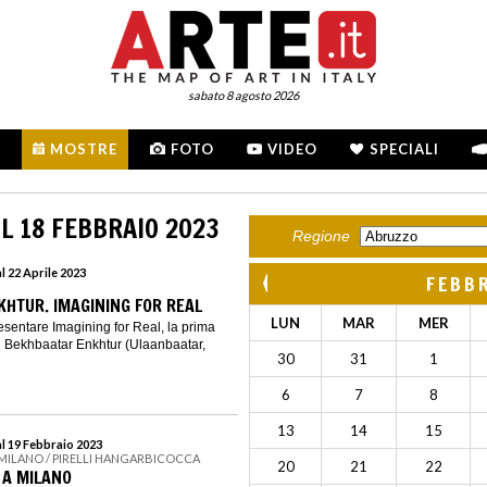
sabato 8 agosto 2026
MOSTRE
FOTO
VIDEO
SPECIALI
L 18 FEBBRAIO 2023
Regione
l 22 Aprile 2023
FEBB
HTUR. IMAGINING FOR REAL
LUN
MAR
MER
resentare Imagining for Real, la prima
 Bekhbaatar Enkhtur (Ulaanbaatar,
30
31
1
6
7
8
13
14
15
al 19 Febbraio 2023
 MILANO / PIRELLI HANGARBICOCCA
20
21
22
 A MILANO