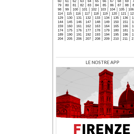
60
61
62
63
64
65
66
67
68
69
79
80
81
82
83
84
85
86
87
88
98
99
100
101
102
103
104
105
106
114
115
116
117
118
119
120
121
12
129
130
131
132
133
134
135
136
1
144
145
146
147
148
149
150
151
1
159
160
161
162
163
164
165
166
1
174
175
176
177
178
179
180
181
1
189
190
191
192
193
194
195
196
1
204
205
206
207
208
209
210
211
2
LE NOSTRE APP