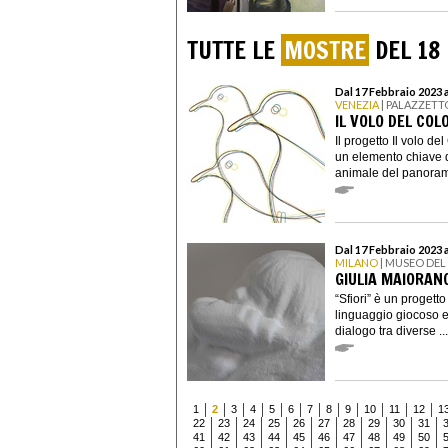
TUTTE LE
MOSTRE
DEL 18
Dal 17 Febbraio 2023 
VENEZIA
| PALAZZETT
IL VOLO DEL CO
Il progetto Il volo d
un elemento chiave de
animale del panorama
Dal 17 Febbraio 2023 
MILANO
| MUSEO DE
GIULIA MAIORANO
“Sfiori” è un progett
linguaggio giocoso e 
dialogo tra diverse ...
1
2
3
4
5
6
7
8
9
10
11
12
1
22
23
24
25
26
27
28
29
30
31
41
42
43
44
45
46
47
48
49
50