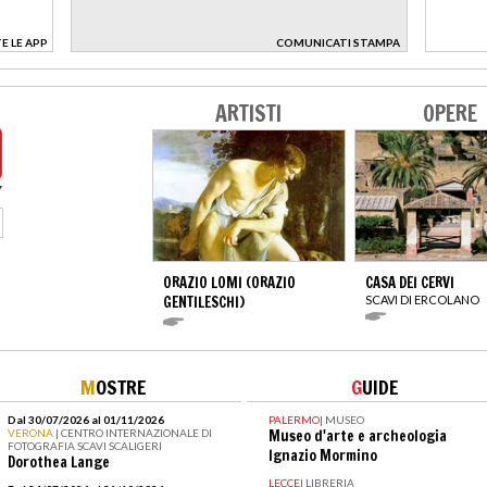
E LE APP
COMUNICATI STAMPA
>
ARTISTI
OPERE
ORAZIO LOMI (ORAZIO
CASA DEI CERVI
GENTILESCHI)
SCAVI DI ERCOLANO
M
OSTRE
G
UIDE
Dal 30/07/2026 al 01/11/2026
PALERMO
|
MUSEO
VERONA
| CENTRO INTERNAZIONALE DI
Museo d'arte e archeologia
FOTOGRAFIA SCAVI SCALIGERI
Ignazio Mormino
Dorothea Lange
LECCE
|
LIBRERIA