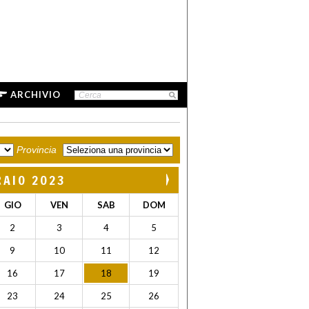
ARCHIVIO
Provincia
RAIO 2023
GIO
VEN
SAB
DOM
2
3
4
5
9
10
11
12
16
17
18
19
23
24
25
26