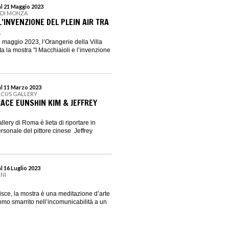
al 21 Maggio 2023
E DI MONZA
 L’INVENZIONE DEL PLEIN AIR TRA
A
1 maggio 2023, l’Orangerie della Villa
a la mostra "I Macchiaioli e l’invenzione
al 11 Marzo 2023
RCUS GALLERY
RACE EUNSHIN KIM & JEFFREY
lery di Roma è lieta di riportare in
sonale del pittore cinese Jeffrey
l 16 Luglio 2023
INI
isce, la mostra è una meditazione d’arte
mo smarrito nell’incomunicabilità a un