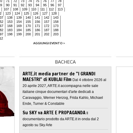
70
71
72
73
74
75
76
77
78
89
90
91
92
93
94
95
96
97
107
108
109
110
111
112
113
2
123
124
125
126
127
128
37
138
139
140
141
142
143
52
153
154
155
156
157
158
67
168
169
170
171
172
173
82
183
184
185
186
187
188
97
198
199
200
201
202
203
12
AGGIUNGI EVENTO >
BACHECA
ARTE.it media partner de "I GRANDI
MAESTRI" di KUBLAI Film
Dal 4 ottobre 2026 al
20 aprile 2027, ARTE.it accompagna nelle sale
italiane cinque documentari d'arte dedicati a
Caravaggio, Werner Herzog, Frida Kahlo, Michael
Ende, Turner & Constable
Su SKY va ARTE E PROPAGANDA
Il
documentario prodotto da ARTE.it in onda dal 2
agosto su Sky Arte