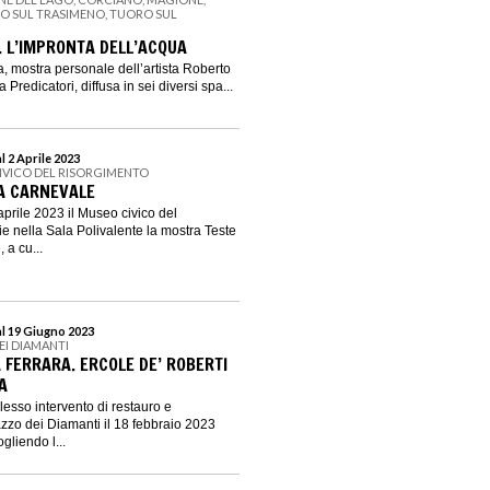
NO SUL TRASIMENO, TUORO SUL
. L’IMPRONTA DELL’ACQUA
a, mostra personale dell’artista Roberto
Predicatori, diffusa in sei diversi spa...
l 2 Aprile 2023
IVICO DEL RISORGIMENTO
 A CARNEVALE
aprile 2023 il Museo civico del
e nella Sala Polivalente la mostra Teste
 a cu...
al 19 Giugno 2023
EI DIAMANTI
 FERRARA. ERCOLE DE’ ROBERTI
A
lesso intervento di restauro e
azzo dei Diamanti il 18 febbraio 2023
ogliendo l...