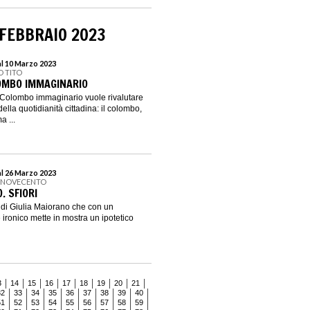
 FEBBRAIO 2023
al 10 Marzo 2023
O TITO
LOMBO IMMAGINARIO
el Colombo immaginario vuole rivalutare
lla quotidianità cittadina: il colombo,
 ...
al 26 Marzo 2023
L NOVECENTO
. SFIORI
o di Giulia Maiorano che con un
ironico mette in mostra un ipotetico
3
14
15
16
17
18
19
20
21
32
33
34
35
36
37
38
39
40
51
52
53
54
55
56
57
58
59