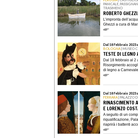
PANICALE, PASSIGNA
TRASIMENO
ROBERTO GHEZZI
L’impronta dell’acqu
Ghezzi a cura di Mara 
Dal 18 Febbraio 2023 a
BOLOGNA
| MUSEO C
TESTE DI LEGNO
Dal 18 febbraio al 2 
Risorgimento accogli
di legno a Carnevale,
Dal 18 Febbraio 2023 
FERRARA
| PALAZZO D
RINASCIMENTO A
E LORENZO COST
A seguito di un comp
riqualificazione, Pal
riaprirà i battenti acc