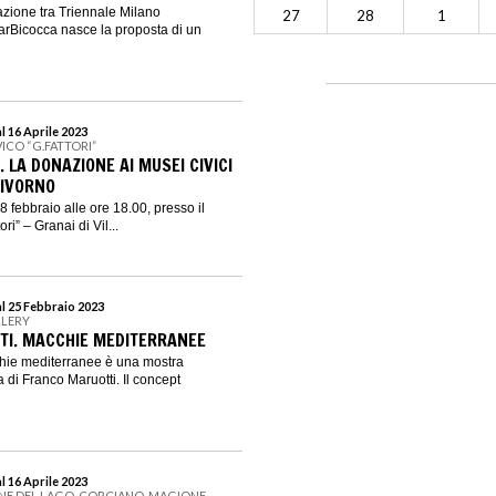
azione tra Triennale Milano
27
28
1
garBicocca nasce la proposta di un
l 16 Aprile 2023
ICO “G.FATTORI”
. LA DONAZIONE AI MUSEI CIVICI
LIVORNO
 febbraio alle ore 18.00, presso il
i” – Granai di Vil...
al 25 Febbraio 2023
LLERY
TI. MACCHIE MEDITERRANEE
hie mediterranee è una mostra
ra di Franco Maruotti. Il concept
l 16 Aprile 2023
NE DEL LAGO, CORCIANO, MAGIONE,