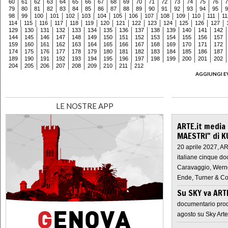
60
61
62
63
64
65
66
67
68
69
70
71
72
73
74
75
76
7
79
80
81
82
83
84
85
86
87
88
89
90
91
92
93
94
95
9
98
99
100
101
102
103
104
105
106
107
108
109
110
111
11
114
115
116
117
118
119
120
121
122
123
124
125
126
127
129
130
131
132
133
134
135
136
137
138
139
140
141
142
144
145
146
147
148
149
150
151
152
153
154
155
156
157
159
160
161
162
163
164
165
166
167
168
169
170
171
172
174
175
176
177
178
179
180
181
182
183
184
185
186
187
189
190
191
192
193
194
195
196
197
198
199
200
201
202
204
205
206
207
208
209
210
211
212
AGGIUNGI E
LE NOSTRE APP
ARTE.it media
MAESTRI" di K
20 aprile 2027, A
italiane cinque do
Caravaggio, Werne
Ende, Turner & Co
Su SKY va AR
documentario prod
agosto su Sky Arte