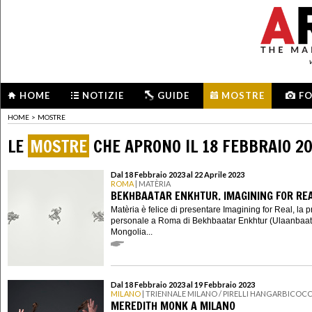
HOME
NOTIZIE
GUIDE
MOSTRE
F
HOME
>
MOSTRE
LE
MOSTRE
CHE APRONO IL 18 FEBBRAIO 2
Dal 18 Febbraio 2023 al 22 Aprile 2023
ROMA
| MATÈRIA
BEKHBAATAR ENKHTUR. IMAGINING FOR RE
Matèria è felice di presentare Imagining for Real, la 
personale a Roma di Bekhbaatar Enkhtur (Ulaanbaat
Mongolia...
Dal 18 Febbraio 2023 al 19 Febbraio 2023
MILANO
| TRIENNALE MILANO / PIRELLI HANGARBICOC
MEREDITH MONK A MILANO