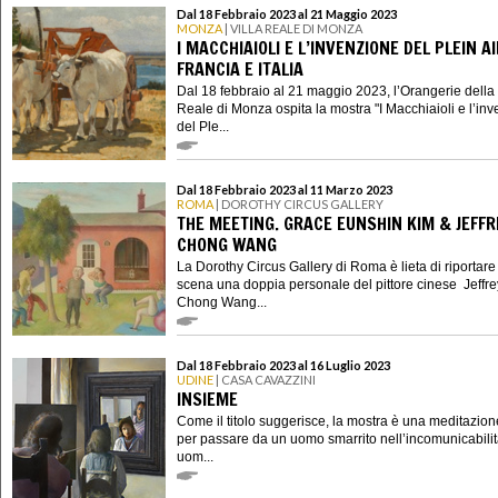
Dal 18 Febbraio 2023 al 21 Maggio 2023
MONZA
| VILLA REALE DI MONZA
I MACCHIAIOLI E L’INVENZIONE DEL PLEIN A
FRANCIA E ITALIA
Dal 18 febbraio al 21 maggio 2023, l’Orangerie della 
Reale di Monza ospita la mostra "I Macchiaioli e l’in
del Ple...
Dal 18 Febbraio 2023 al 11 Marzo 2023
ROMA
| DOROTHY CIRCUS GALLERY
THE MEETING. GRACE EUNSHIN KIM & JEFFR
CHONG WANG
La Dorothy Circus Gallery di Roma è lieta di riportare
scena una doppia personale del pittore cinese Jeffre
Chong Wang...
Dal 18 Febbraio 2023 al 16 Luglio 2023
UDINE
| CASA CAVAZZINI
INSIEME
Come il titolo suggerisce, la mostra è una meditazion
per passare da un uomo smarrito nell’incomunicabilit
uom...