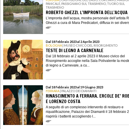
PANICALE, PASSIGNANO SUL TRASIMENO, TUORO SUL
TRASIMENO
ROBERTO GHEZZI. L’IMPRONTA DELL’ACQUA
L’impronta dell’acqua, mostra personale dell’artista 
Ghezzi a cura di Mara Predicatori, diffusa in sei divers
Dal 18 Febbraio 2023 al 2 Aprile 2023
BOLOGNA
| MUSEO CIVICO DEL RISORGIMENTO
TESTE DI LEGNO A CARNEVALE
Dal 18 febbraio al 2 aprile 2023 il Museo civico del
Risorgimento accoglie nella Sala Polivalente la most
di legno a Carnevale, a cu...
Dal 18 Febbraio 2023 al 19 Giugno 2023
FERRARA
| PALAZZO DEI DIAMANTI
RINASCIMENTO A FERRARA. ERCOLE DE’ RO
E LORENZO COSTA
A seguito di un complesso intervento di restauro e
riqualificazione, Palazzo dei Diamanti il 18 febbraio 
riaprirà i battenti accogliendo l...