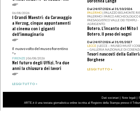
Dorothea Lange
Dal 24/07/2026 al 31/10/2026
PALERMO
| PALAZZO BELMONTE RIS
06/08/2026
PALERMO I PARCO ARCHEOLOGICO 
I Grandi Maestri: da Caravaggio
PAESAGGISTICO VALLE DEI TEMPLI -
a Herzog, cinque appuntamenti
AGRIGENTO
Botero. L’incanto del Mito I
al cinema con i giganti
Botero. Il peso dei sogni
dell'immaginario
Dal 24/07/2026 al 31/01/2027
LECCE
| LECCE – MUSEO MUST I CO
Il nuovo volto del museo fiorentino
– GALLERIA NAZIONALE DI COSENZ
Tesori nascosti della Galleri
">
FIRENZE
| 06/08/2026
Borghese
Nel futuro degli Uffizi. Tra due
anni la chiusura dei lavori
LEGGI TUTTO >
LEGGI TUTTO >
|
|
Dati societari
Note legali
ARTE.it è una testata giornalistica online iscritta al Registro della Stampa presso il Trib