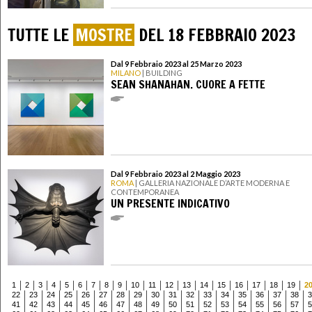
TUTTE LE
MOSTRE
DEL 18 FEBBRAIO 2023
Dal 9 Febbraio 2023 al 25 Marzo 2023
MILANO
| BUILDING
SEAN SHANAHAN. CUORE A FETTE
Dal 9 Febbraio 2023 al 2 Maggio 2023
ROMA
| GALLERIA NAZIONALE D’ARTE MODERNA E
CONTEMPORANEA
UN PRESENTE INDICATIVO
1
2
3
4
5
6
7
8
9
10
11
12
13
14
15
16
17
18
19
2
22
23
24
25
26
27
28
29
30
31
32
33
34
35
36
37
38
3
41
42
43
44
45
46
47
48
49
50
51
52
53
54
55
56
57
5