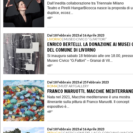
Dall’inedita collaborazione tra Triennale Milano
Teatro e Pirelli HangarBicocca nasce la proposta di 
duplice, eccez...
Dal 18 Febbraio 2023 al 16 Aprile 2023
LIVORNO
| MUSEO CIVICO “G.FATTORI”
ENRICO BERTELLI. LA DONAZIONE AI MUSEI C
DEL COMUNE DI LIVORNO
Si inaugura sabato 18 febbraio alle ore 18.00, presso 
Museo Civico “G.Fattori” – Granai di Vil...
Dal 18 Febbraio 2023 al 25 Febbraio 2023
ROMA
| MUEF ARTGALLERY
FRANCO MARUOTTI. MACCHIE MEDITERRAN
Nata nel 2021, Macchie mediterranee è una mostra
itinerante sulla pittura di Franco Maruotti. Il concept
espositivo è...
Dal 18 Febbraio 2023 al 16 Aprile 2023
PERUGIA
| CASTIGLIONE DEL LAGO, CORCIANO, MAGION