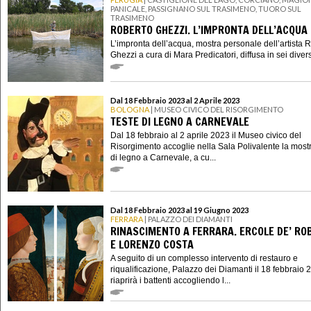
PANICALE, PASSIGNANO SUL TRASIMENO, TUORO SUL
TRASIMENO
ROBERTO GHEZZI. L’IMPRONTA DELL’ACQUA
L’impronta dell’acqua, mostra personale dell’artista 
Ghezzi a cura di Mara Predicatori, diffusa in sei divers
Dal 18 Febbraio 2023 al 2 Aprile 2023
BOLOGNA
| MUSEO CIVICO DEL RISORGIMENTO
TESTE DI LEGNO A CARNEVALE
Dal 18 febbraio al 2 aprile 2023 il Museo civico del
Risorgimento accoglie nella Sala Polivalente la most
di legno a Carnevale, a cu...
Dal 18 Febbraio 2023 al 19 Giugno 2023
FERRARA
| PALAZZO DEI DIAMANTI
RINASCIMENTO A FERRARA. ERCOLE DE’ RO
E LORENZO COSTA
A seguito di un complesso intervento di restauro e
riqualificazione, Palazzo dei Diamanti il 18 febbraio 
riaprirà i battenti accogliendo l...