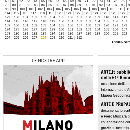
60
61
62
63
64
65
66
67
68
69
70
71
72
73
74
75
76
7
79
80
81
82
83
84
85
86
87
88
89
90
91
92
93
94
95
9
98
99
100
101
102
103
104
105
106
107
108
109
110
111
11
114
115
116
117
118
119
120
121
122
123
124
125
126
127
129
130
131
132
133
134
135
136
137
138
139
140
141
142
144
145
146
147
148
149
150
151
152
153
154
155
156
157
159
160
161
162
163
164
165
166
167
168
169
170
171
172
174
175
176
177
178
179
180
181
182
183
184
185
186
187
189
190
191
192
193
194
195
196
197
198
199
200
201
202
204
205
206
207
208
209
210
211
212
AGGIUNGI E
LE NOSTRE APP
ARTE.it pubbli
della 61ª Bien
occasione dell'ape
Internazionale d'A
Mappa Geopolitica
ARTE E PROPAG
documentario scrit
e Piero Muscarà pe
collaborazione con
grazie all'accordo 