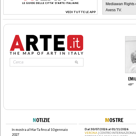
Mediawan Rights c
Axess TV.
VEDI TUTTE LE APP
>
EMIL
N
OTIZIE
M
OSTRE
Dal 30/07/2026 al 01/11/2026
In mostra al MarTa fino al 10 gennaio
VERONA
| CENTRO INTERNAZIONAL
2027