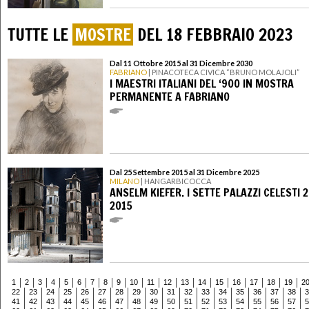
TUTTE LE
MOSTRE
DEL 18 FEBBRAIO 2023
Dal 11 Ottobre 2015 al 31 Dicembre 2030
FABRIANO
| PINACOTECA CIVICA “BRUNO MOLAJOLI”
I MAESTRI ITALIANI DEL ‘900 IN MOSTRA
PERMANENTE A FABRIANO
Dal 25 Settembre 2015 al 31 Dicembre 2025
MILANO
| HANGARBICOCCA
ANSELM KIEFER. I SETTE PALAZZI CELESTI 
2015
1
2
3
4
5
6
7
8
9
10
11
12
13
14
15
16
17
18
19
2
22
23
24
25
26
27
28
29
30
31
32
33
34
35
36
37
38
3
41
42
43
44
45
46
47
48
49
50
51
52
53
54
55
56
57
5