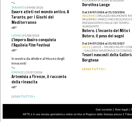
FOTOGRAFIA SCAVI SCALIGERI
">
Dorothea Lange
TARANTO
| 04/08/2026
Essere atleti nel mondo antico. A
Dal 24/07/2026 al 31/10/2026
PALERMO
| PALAZZO BELMONTE RIS
Taranto, per i Giochi del
PALERMO I PARCO ARCHEOLOGICO 
Mediterraneo
PAESAGGISTICO VALLE DEI TEMPLI -
AGRIGENTO
Botero. L’incanto del Mito I
Botero. Il peso dei sogni
UDINE
| 01/08/2026
L'Impero Assiro conquista
Dal 24/07/2026 al 31/01/2027
l'Aquileia Film Festival
LECCE
| LECCE – MUSEO MUST I CO
– GALLERIA NAZIONALE DI COSENZ
Tesori nascosti della Galleri
In mostra da ottobre al Museo degli
Borghese
Innocenti
">
LEGGI TUTTO >
FIRENZE
| 31/07/2026
Artemisia a Firenze, il racconto
della rinascita
LEGGI TUTTO >
|
|
Dati societari
Note legali
ARTE.it è una testata giornalistica online iscritta al Registro della Stampa presso il Trib