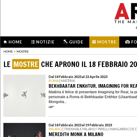
HOME
NOTIZIE
GUIDE
MOSTRE
F
HOME
>
MOSTRE
LE
MOSTRE
CHE APRONO IL 18 FEBBRAIO 2
Dal 18 Febbraio 2023 al 22 Aprile 2023
ROMA
| MATÈRIA
BEKHBAATAR ENKHTUR. IMAGINING FOR RE
Matèria è felice di presentare Imagining for Real, la 
personale a Roma di Bekhbaatar Enkhtur (Ulaanbaat
Mongolia...
Dal 18 Febbraio 2023 al 19 Febbraio 2023
MILANO
| TRIENNALE MILANO / PIRELLI HANGARBICOC
MEREDITH MONK A MILANO