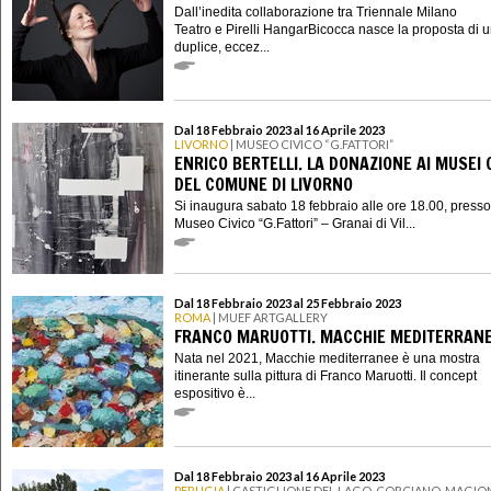
Dall’inedita collaborazione tra Triennale Milano
Teatro e Pirelli HangarBicocca nasce la proposta di 
duplice, eccez...
Dal 18 Febbraio 2023 al 16 Aprile 2023
LIVORNO
| MUSEO CIVICO “G.FATTORI”
ENRICO BERTELLI. LA DONAZIONE AI MUSEI C
DEL COMUNE DI LIVORNO
Si inaugura sabato 18 febbraio alle ore 18.00, presso 
Museo Civico “G.Fattori” – Granai di Vil...
Dal 18 Febbraio 2023 al 25 Febbraio 2023
ROMA
| MUEF ARTGALLERY
FRANCO MARUOTTI. MACCHIE MEDITERRAN
Nata nel 2021, Macchie mediterranee è una mostra
itinerante sulla pittura di Franco Maruotti. Il concept
espositivo è...
Dal 18 Febbraio 2023 al 16 Aprile 2023
PERUGIA
| CASTIGLIONE DEL LAGO, CORCIANO, MAGION