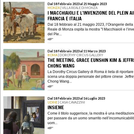
Dal 18 Febbraio 2023 al 21 Maggio 2023
MONZA
| VILLA REALE DI MONZA
I MACCHIAIOLI E L’INVENZIONE DEL PLEIN A
FRANCIA E ITALIA
Dal 18 febbraio al 21 maggio 2023, l’Orangerie della 
Reale di Monza ospita la mostra "I Macchiaioli e l’in
del Ple...
Dal 18 Febbraio 2023 al 11 Marzo 2023
ROMA
| DOROTHY CIRCUS GALLERY
THE MEETING. GRACE EUNSHIN KIM & JEFFR
CHONG WANG
La Dorothy Circus Gallery di Roma è lieta di riportare
scena una doppia personale del pittore cinese Jeffre
Chong Wang...
Dal 18 Febbraio 2023 al 16 Luglio 2023
UDINE
| CASA CAVAZZINI
INSIEME
Come il titolo suggerisce, la mostra è una meditazion
per passare da un uomo smarrito nell’incomunicabilit
uom...