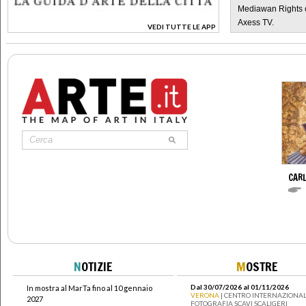
Mediawan Rights c
Axess TV.
VEDI TUTTE LE APP
>
CARL
N
OTIZIE
M
OSTRE
Dal 30/07/2026 al 01/11/2026
In mostra al MarTa fino al 10 gennaio
VERONA
| CENTRO INTERNAZIONAL
2027
FOTOGRAFIA SCAVI SCALIGERI