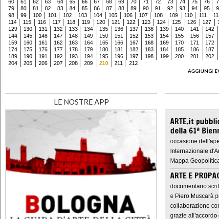
60
61
62
63
64
65
66
67
68
69
70
71
72
73
74
75
76
7
79
80
81
82
83
84
85
86
87
88
89
90
91
92
93
94
95
9
98
99
100
101
102
103
104
105
106
107
108
109
110
111
11
114
115
116
117
118
119
120
121
122
123
124
125
126
127
129
130
131
132
133
134
135
136
137
138
139
140
141
142
144
145
146
147
148
149
150
151
152
153
154
155
156
157
159
160
161
162
163
164
165
166
167
168
169
170
171
172
174
175
176
177
178
179
180
181
182
183
184
185
186
187
189
190
191
192
193
194
195
196
197
198
199
200
201
202
204
205
206
207
208
209
210
211
212
AGGIUNGI E
LE NOSTRE APP
ARTE.it pubbli
della 61ª Bien
occasione dell'ape
Internazionale d'A
Mappa Geopolitica
ARTE E PROPAG
documentario scrit
e Piero Muscarà pe
collaborazione con
grazie all'accordo 