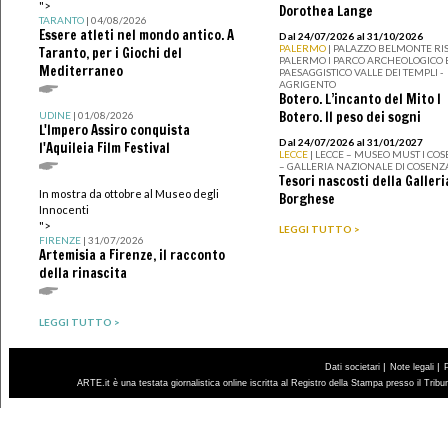
">
Dorothea Lange
TARANTO
| 04/08/2026
Essere atleti nel mondo antico. A
Dal 24/07/2026 al 31/10/2026
PALERMO
| PALAZZO BELMONTE RIS
Taranto, per i Giochi del
PALERMO I PARCO ARCHEOLOGICO 
Mediterraneo
PAESAGGISTICO VALLE DEI TEMPLI -
AGRIGENTO
Botero. L’incanto del Mito I
Botero. Il peso dei sogni
UDINE
| 01/08/2026
L'Impero Assiro conquista
Dal 24/07/2026 al 31/01/2027
l'Aquileia Film Festival
LECCE
| LECCE – MUSEO MUST I CO
– GALLERIA NAZIONALE DI COSENZ
Tesori nascosti della Galleri
In mostra da ottobre al Museo degli
Borghese
Innocenti
">
LEGGI TUTTO >
FIRENZE
| 31/07/2026
Artemisia a Firenze, il racconto
della rinascita
LEGGI TUTTO >
|
|
Dati societari
Note legali
ARTE.it è una testata giornalistica online iscritta al Registro della Stampa presso il Trib