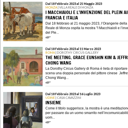
Dal 18 Febbraio 2023 al 21 Maggio 2023
MONZA
| VILLA REALE DI MONZA
I MACCHIAIOLI E L’INVENZIONE DEL PLEIN A
FRANCIA E ITALIA
Dal 18 febbraio al 21 maggio 2023, l’Orangerie della 
Reale di Monza ospita la mostra "I Macchiaioli e l’in
del Ple...
Dal 18 Febbraio 2023 al 11 Marzo 2023
ROMA
| DOROTHY CIRCUS GALLERY
THE MEETING. GRACE EUNSHIN KIM & JEFFR
CHONG WANG
La Dorothy Circus Gallery di Roma è lieta di riportare
scena una doppia personale del pittore cinese Jeffre
Chong Wang...
Dal 18 Febbraio 2023 al 16 Luglio 2023
UDINE
| CASA CAVAZZINI
INSIEME
Come il titolo suggerisce, la mostra è una meditazion
per passare da un uomo smarrito nell’incomunicabilit
uom...