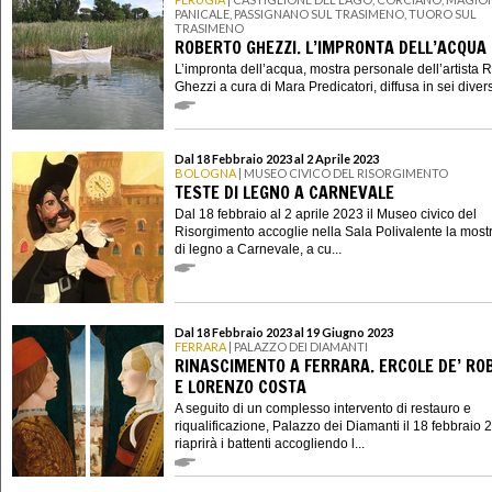
PANICALE, PASSIGNANO SUL TRASIMENO, TUORO SUL
TRASIMENO
ROBERTO GHEZZI. L’IMPRONTA DELL’ACQUA
L’impronta dell’acqua, mostra personale dell’artista 
Ghezzi a cura di Mara Predicatori, diffusa in sei divers
Dal 18 Febbraio 2023 al 2 Aprile 2023
BOLOGNA
| MUSEO CIVICO DEL RISORGIMENTO
TESTE DI LEGNO A CARNEVALE
Dal 18 febbraio al 2 aprile 2023 il Museo civico del
Risorgimento accoglie nella Sala Polivalente la most
di legno a Carnevale, a cu...
Dal 18 Febbraio 2023 al 19 Giugno 2023
FERRARA
| PALAZZO DEI DIAMANTI
RINASCIMENTO A FERRARA. ERCOLE DE’ RO
E LORENZO COSTA
A seguito di un complesso intervento di restauro e
riqualificazione, Palazzo dei Diamanti il 18 febbraio 
riaprirà i battenti accogliendo l...