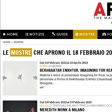
HOME
NOTIZIE
GUIDE
MOSTRE
F
HOME
>
MOSTRE
LE
MOSTRE
CHE APRONO IL 18 FEBBRAIO 2
Dal 18 Febbraio 2023 al 22 Aprile 2023
ROMA
| MATÈRIA
BEKHBAATAR ENKHTUR. IMAGINING FOR RE
Matèria è felice di presentare Imagining for Real, la 
personale a Roma di Bekhbaatar Enkhtur (Ulaanbaat
Mongolia...
Dal 18 Febbraio 2023 al 19 Febbraio 2023
MILANO
| TRIENNALE MILANO / PIRELLI HANGARBICOC
MEREDITH MONK A MILANO