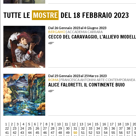
TUTTE LE
MOSTRE
DEL 18 FEBBRAIO 2023
Dal 26 Gennaio 2023 al 4 Giugno 2023
BERGAMO
| ACCADEMIA CARRARA
CECCO DEL CARAVAGGIO, L’ALLIEVO MODEL
Dal 25 Gennaio 2023 al 25 Marzo 2023
ROMA
| FRANCESCA ANTONINI ARTE CONTEMPORANEA
ALICE FALORETTI. IL CONTINENTE BUIO
1
2
3
4
5
6
7
8
9
10
11
12
13
14
15
16
17
18
19
2
22
23
24
25
26
27
28
29
30
31
32
33
34
35
36
37
38
3
41
42
43
44
45
46
47
48
49
50
51
52
53
54
55
56
57
5