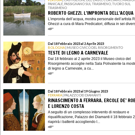
PANICALE, PASSIGNANO SUL TRASIMENO, TUORO SUL
TRASIMENO
ROBERTO GHEZZI. L’IMPRONTA DELL’ACQUA
L’impronta dell’acqua, mostra personale dell’artista 
Ghezzi a cura di Mara Predicatori, diffusa in sei divers
Dal 18 Febbraio 2023 al 2 Aprile 2023
BOLOGNA
| MUSEO CIVICO DEL RISORGIMENTO
TESTE DI LEGNO A CARNEVALE
Dal 18 febbraio al 2 aprile 2023 il Museo civico del
Risorgimento accoglie nella Sala Polivalente la most
di legno a Carnevale, a cu...
Dal 18 Febbraio 2023 al 19 Giugno 2023
FERRARA
| PALAZZO DEI DIAMANTI
RINASCIMENTO A FERRARA. ERCOLE DE’ RO
E LORENZO COSTA
A seguito di un complesso intervento di restauro e
riqualificazione, Palazzo dei Diamanti il 18 febbraio 
riaprirà i battenti accogliendo l...