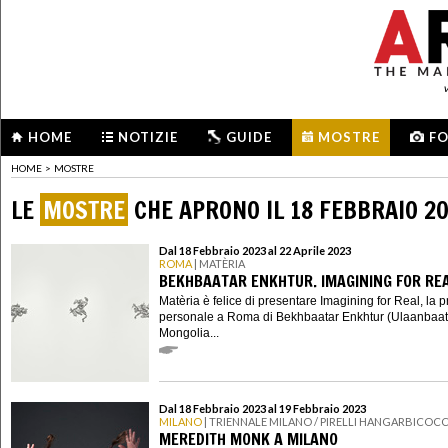
HOME
NOTIZIE
GUIDE
MOSTRE
F
HOME
>
MOSTRE
LE
MOSTRE
CHE APRONO IL 18 FEBBRAIO 2
Dal 18 Febbraio 2023 al 22 Aprile 2023
ROMA
| MATÈRIA
BEKHBAATAR ENKHTUR. IMAGINING FOR RE
Matèria è felice di presentare Imagining for Real, la 
personale a Roma di Bekhbaatar Enkhtur (Ulaanbaat
Mongolia...
Dal 18 Febbraio 2023 al 19 Febbraio 2023
MILANO
| TRIENNALE MILANO / PIRELLI HANGARBICOC
MEREDITH MONK A MILANO