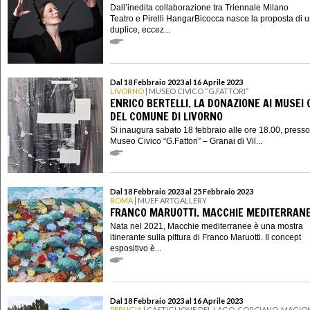
Dall’inedita collaborazione tra Triennale Milano
Teatro e Pirelli HangarBicocca nasce la proposta di 
duplice, eccez...
Dal 18 Febbraio 2023 al 16 Aprile 2023
LIVORNO
| MUSEO CIVICO “G.FATTORI”
ENRICO BERTELLI. LA DONAZIONE AI MUSEI C
DEL COMUNE DI LIVORNO
Si inaugura sabato 18 febbraio alle ore 18.00, presso 
Museo Civico “G.Fattori” – Granai di Vil...
Dal 18 Febbraio 2023 al 25 Febbraio 2023
ROMA
| MUEF ARTGALLERY
FRANCO MARUOTTI. MACCHIE MEDITERRAN
Nata nel 2021, Macchie mediterranee è una mostra
itinerante sulla pittura di Franco Maruotti. Il concept
espositivo è...
Dal 18 Febbraio 2023 al 16 Aprile 2023
PERUGIA
| CASTIGLIONE DEL LAGO, CORCIANO, MAGION