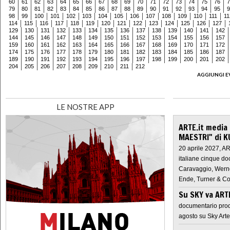
60
61
62
63
64
65
66
67
68
69
70
71
72
73
74
75
76
7
79
80
81
82
83
84
85
86
87
88
89
90
91
92
93
94
95
9
98
99
100
101
102
103
104
105
106
107
108
109
110
111
11
114
115
116
117
118
119
120
121
122
123
124
125
126
127
129
130
131
132
133
134
135
136
137
138
139
140
141
142
144
145
146
147
148
149
150
151
152
153
154
155
156
157
159
160
161
162
163
164
165
166
167
168
169
170
171
172
174
175
176
177
178
179
180
181
182
183
184
185
186
187
189
190
191
192
193
194
195
196
197
198
199
200
201
202
204
205
206
207
208
209
210
211
212
AGGIUNGI E
LE NOSTRE APP
ARTE.it media
MAESTRI" di K
20 aprile 2027, A
italiane cinque do
Caravaggio, Werne
Ende, Turner & Co
Su SKY va AR
documentario prod
agosto su Sky Arte