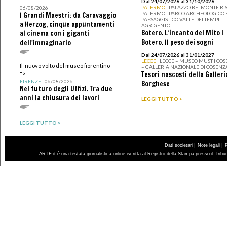
Dal 24/07/2026 al 31/10/2026
PALERMO
| PALAZZO BELMONTE RIS
06/08/2026
PALERMO I PARCO ARCHEOLOGICO 
I Grandi Maestri: da Caravaggio
PAESAGGISTICO VALLE DEI TEMPLI -
a Herzog, cinque appuntamenti
AGRIGENTO
Botero. L’incanto del Mito I
al cinema con i giganti
Botero. Il peso dei sogni
dell'immaginario
Dal 24/07/2026 al 31/01/2027
LECCE
| LECCE – MUSEO MUST I CO
Il nuovo volto del museo fiorentino
– GALLERIA NAZIONALE DI COSENZ
Tesori nascosti della Galleri
">
FIRENZE
| 06/08/2026
Borghese
Nel futuro degli Uffizi. Tra due
anni la chiusura dei lavori
LEGGI TUTTO >
LEGGI TUTTO >
|
|
Dati societari
Note legali
ARTE.it è una testata giornalistica online iscritta al Registro della Stampa presso il Trib