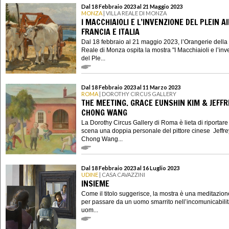
Dal 18 Febbraio 2023 al 21 Maggio 2023
MONZA
| VILLA REALE DI MONZA
I MACCHIAIOLI E L’INVENZIONE DEL PLEIN A
FRANCIA E ITALIA
Dal 18 febbraio al 21 maggio 2023, l’Orangerie della 
Reale di Monza ospita la mostra "I Macchiaioli e l’in
del Ple...
Dal 18 Febbraio 2023 al 11 Marzo 2023
ROMA
| DOROTHY CIRCUS GALLERY
THE MEETING. GRACE EUNSHIN KIM & JEFFR
CHONG WANG
La Dorothy Circus Gallery di Roma è lieta di riportare
scena una doppia personale del pittore cinese Jeffre
Chong Wang...
Dal 18 Febbraio 2023 al 16 Luglio 2023
UDINE
| CASA CAVAZZINI
INSIEME
Come il titolo suggerisce, la mostra è una meditazion
per passare da un uomo smarrito nell’incomunicabilit
uom...