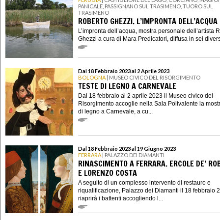
PANICALE, PASSIGNANO SUL TRASIMENO, TUORO SUL
TRASIMENO
ROBERTO GHEZZI. L’IMPRONTA DELL’ACQUA
L’impronta dell’acqua, mostra personale dell’artista 
Ghezzi a cura di Mara Predicatori, diffusa in sei divers
Dal 18 Febbraio 2023 al 2 Aprile 2023
BOLOGNA
| MUSEO CIVICO DEL RISORGIMENTO
TESTE DI LEGNO A CARNEVALE
Dal 18 febbraio al 2 aprile 2023 il Museo civico del
Risorgimento accoglie nella Sala Polivalente la most
di legno a Carnevale, a cu...
Dal 18 Febbraio 2023 al 19 Giugno 2023
FERRARA
| PALAZZO DEI DIAMANTI
RINASCIMENTO A FERRARA. ERCOLE DE’ RO
E LORENZO COSTA
A seguito di un complesso intervento di restauro e
riqualificazione, Palazzo dei Diamanti il 18 febbraio 
riaprirà i battenti accogliendo l...