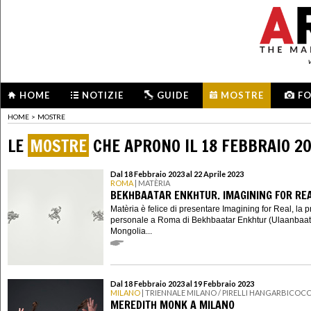
HOME
NOTIZIE
GUIDE
MOSTRE
F
HOME
>
MOSTRE
LE
MOSTRE
CHE APRONO IL 18 FEBBRAIO 2
Dal 18 Febbraio 2023 al 22 Aprile 2023
ROMA
| MATÈRIA
BEKHBAATAR ENKHTUR. IMAGINING FOR RE
Matèria è felice di presentare Imagining for Real, la 
personale a Roma di Bekhbaatar Enkhtur (Ulaanbaat
Mongolia...
Dal 18 Febbraio 2023 al 19 Febbraio 2023
MILANO
| TRIENNALE MILANO / PIRELLI HANGARBICOC
MEREDITH MONK A MILANO