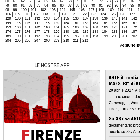
60
61
62
63
64
65
66
67
68
69
70
71
72
73
74
75
76
7
79
80
81
82
83
84
85
86
87
88
89
90
91
92
93
94
95
9
98
99
100
101
102
103
104
105
106
107
108
109
110
111
11
114
115
116
117
118
119
120
121
122
123
124
125
126
127
129
130
131
132
133
134
135
136
137
138
139
140
141
142
144
145
146
147
148
149
150
151
152
153
154
155
156
157
159
160
161
162
163
164
165
166
167
168
169
170
171
172
174
175
176
177
178
179
180
181
182
183
184
185
186
187
189
190
191
192
193
194
195
196
197
198
199
200
201
202
204
205
206
207
208
209
210
211
212
AGGIUNGI E
LE NOSTRE APP
ARTE.it media
MAESTRI" di K
20 aprile 2027, A
italiane cinque do
Caravaggio, Werne
Ende, Turner & Co
Su SKY va AR
documentario prod
agosto su Sky Arte