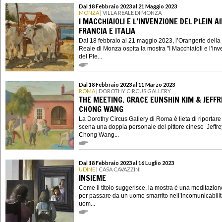
Dal 18 Febbraio 2023 al 21 Maggio 2023
MONZA
| VILLA REALE DI MONZA
I MACCHIAIOLI E L’INVENZIONE DEL PLEIN A
FRANCIA E ITALIA
Dal 18 febbraio al 21 maggio 2023, l’Orangerie della 
Reale di Monza ospita la mostra "I Macchiaioli e l’in
del Ple...
Dal 18 Febbraio 2023 al 11 Marzo 2023
ROMA
| DOROTHY CIRCUS GALLERY
THE MEETING. GRACE EUNSHIN KIM & JEFFR
CHONG WANG
La Dorothy Circus Gallery di Roma è lieta di riportare
scena una doppia personale del pittore cinese Jeffre
Chong Wang...
Dal 18 Febbraio 2023 al 16 Luglio 2023
UDINE
| CASA CAVAZZINI
INSIEME
Come il titolo suggerisce, la mostra è una meditazion
per passare da un uomo smarrito nell’incomunicabilit
uom...