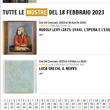
TUTTE LE
MOSTRE
DEL 18 FEBBRAIO 2023
Dal 24 Gennaio 2023 al 30 Aprile 2023
FIRENZE
| PALAZZO PITTI
RUDOLF LEVY (1875-1944). L'OPERA E L'ESI
Dal 24 Gennaio 2023 al 10 Marzo 2023
ROMA
| GALLERIA RICHTER FINE ART
LUCA GRECHI. IL NERVO
1
2
3
4
5
6
7
8
9
10
11
12
13
14
15
16
17
18
19
2
22
23
24
25
26
27
28
29
30
31
32
33
34
35
36
37
38
3
41
42
43
44
45
46
47
48
49
50
51
52
53
54
55
56
57
5