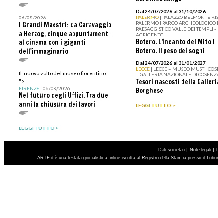
Dal 24/07/2026 al 31/10/2026
PALERMO
| PALAZZO BELMONTE RIS
06/08/2026
PALERMO I PARCO ARCHEOLOGICO 
I Grandi Maestri: da Caravaggio
PAESAGGISTICO VALLE DEI TEMPLI -
a Herzog, cinque appuntamenti
AGRIGENTO
Botero. L’incanto del Mito I
al cinema con i giganti
Botero. Il peso dei sogni
dell'immaginario
Dal 24/07/2026 al 31/01/2027
LECCE
| LECCE – MUSEO MUST I CO
Il nuovo volto del museo fiorentino
– GALLERIA NAZIONALE DI COSENZ
Tesori nascosti della Galleri
">
FIRENZE
| 06/08/2026
Borghese
Nel futuro degli Uffizi. Tra due
anni la chiusura dei lavori
LEGGI TUTTO >
LEGGI TUTTO >
|
|
Dati societari
Note legali
ARTE.it è una testata giornalistica online iscritta al Registro della Stampa presso il Trib