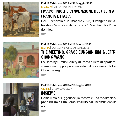
Dal 18 Febbraio 2023 al 21 Maggio 2023
MONZA
| VILLA REALE DI MONZA
I MACCHIAIOLI E L’INVENZIONE DEL PLEIN A
FRANCIA E ITALIA
Dal 18 febbraio al 21 maggio 2023, l’Orangerie della 
Reale di Monza ospita la mostra "I Macchiaioli e l’in
del Ple...
Dal 18 Febbraio 2023 al 11 Marzo 2023
ROMA
| DOROTHY CIRCUS GALLERY
THE MEETING. GRACE EUNSHIN KIM & JEFFR
CHONG WANG
La Dorothy Circus Gallery di Roma è lieta di riportare
scena una doppia personale del pittore cinese Jeffre
Chong Wang...
Dal 18 Febbraio 2023 al 16 Luglio 2023
UDINE
| CASA CAVAZZINI
INSIEME
Come il titolo suggerisce, la mostra è una meditazion
per passare da un uomo smarrito nell’incomunicabilit
uom...