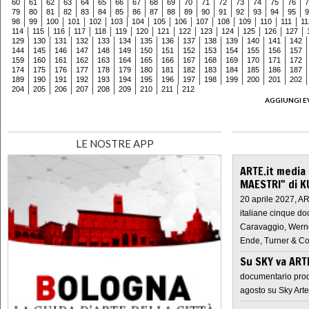
60
61
62
63
64
65
66
67
68
69
70
71
72
73
74
75
76
7
79
80
81
82
83
84
85
86
87
88
89
90
91
92
93
94
95
9
98
99
100
101
102
103
104
105
106
107
108
109
110
111
11
114
115
116
117
118
119
120
121
122
123
124
125
126
127
129
130
131
132
133
134
135
136
137
138
139
140
141
142
144
145
146
147
148
149
150
151
152
153
154
155
156
157
159
160
161
162
163
164
165
166
167
168
169
170
171
172
174
175
176
177
178
179
180
181
182
183
184
185
186
187
189
190
191
192
193
194
195
196
197
198
199
200
201
202
204
205
206
207
208
209
210
211
212
AGGIUNGI E
LE NOSTRE APP
ARTE.it media
MAESTRI" di K
20 aprile 2027, A
italiane cinque do
Caravaggio, Werne
Ende, Turner & Co
Su SKY va AR
documentario prod
agosto su Sky Arte