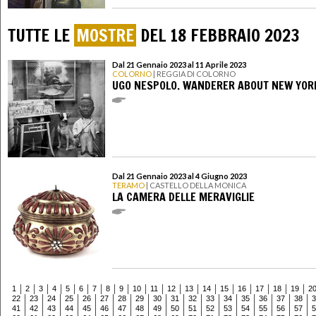
TUTTE LE
MOSTRE
DEL 18 FEBBRAIO 2023
Dal 21 Gennaio 2023 al 11 Aprile 2023
COLORNO
| REGGIA DI COLORNO
UGO NESPOLO. WANDERER ABOUT NEW YOR
Dal 21 Gennaio 2023 al 4 Giugno 2023
TERAMO
| CASTELLO DELLA MONICA
LA CAMERA DELLE MERAVIGLIE
1
2
3
4
5
6
7
8
9
10
11
12
13
14
15
16
17
18
19
2
22
23
24
25
26
27
28
29
30
31
32
33
34
35
36
37
38
3
41
42
43
44
45
46
47
48
49
50
51
52
53
54
55
56
57
5