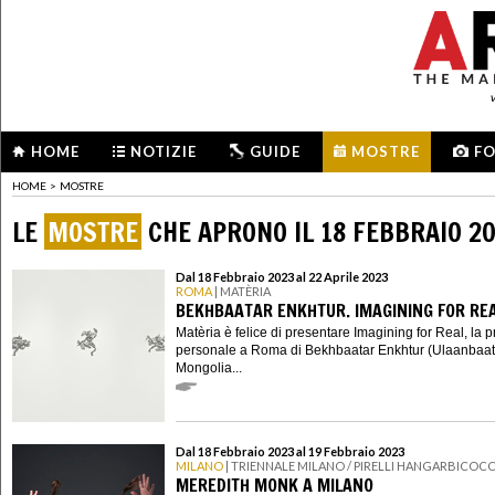
HOME
NOTIZIE
GUIDE
MOSTRE
F
HOME
>
MOSTRE
LE
MOSTRE
CHE APRONO IL 18 FEBBRAIO 2
Dal 18 Febbraio 2023 al 22 Aprile 2023
ROMA
| MATÈRIA
BEKHBAATAR ENKHTUR. IMAGINING FOR RE
Matèria è felice di presentare Imagining for Real, la 
personale a Roma di Bekhbaatar Enkhtur (Ulaanbaat
Mongolia...
Dal 18 Febbraio 2023 al 19 Febbraio 2023
MILANO
| TRIENNALE MILANO / PIRELLI HANGARBICOC
MEREDITH MONK A MILANO