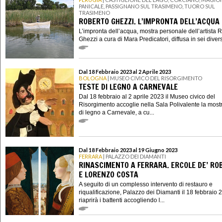
PANICALE, PASSIGNANO SUL TRASIMENO, TUORO SUL
TRASIMENO
ROBERTO GHEZZI. L’IMPRONTA DELL’ACQUA
L’impronta dell’acqua, mostra personale dell’artista 
Ghezzi a cura di Mara Predicatori, diffusa in sei divers
Dal 18 Febbraio 2023 al 2 Aprile 2023
BOLOGNA
| MUSEO CIVICO DEL RISORGIMENTO
TESTE DI LEGNO A CARNEVALE
Dal 18 febbraio al 2 aprile 2023 il Museo civico del
Risorgimento accoglie nella Sala Polivalente la most
di legno a Carnevale, a cu...
Dal 18 Febbraio 2023 al 19 Giugno 2023
FERRARA
| PALAZZO DEI DIAMANTI
RINASCIMENTO A FERRARA. ERCOLE DE’ RO
E LORENZO COSTA
A seguito di un complesso intervento di restauro e
riqualificazione, Palazzo dei Diamanti il 18 febbraio 
riaprirà i battenti accogliendo l...