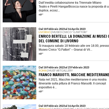
Dall’inedita collaborazione tra Triennale Milano
Teatro e Pirelli HangarBicocca nasce la proposta di 
duplice, eccez...
Dal 18 Febbraio 2023 al 16 Aprile 2023
LIVORNO
| MUSEO CIVICO “G.FATTORI”
ENRICO BERTELLI. LA DONAZIONE AI MUSEI C
DEL COMUNE DI LIVORNO
Si inaugura sabato 18 febbraio alle ore 18.00, presso 
Museo Civico “G.Fattori” – Granai di Vil...
Dal 18 Febbraio 2023 al 25 Febbraio 2023
ROMA
| MUEF ARTGALLERY
FRANCO MARUOTTI. MACCHIE MEDITERRAN
Nata nel 2021, Macchie mediterranee è una mostra
itinerante sulla pittura di Franco Maruotti. Il concept
espositivo è...
Dal 18 Febbraio 2023 al 16 Aprile 2023
PERUGIA
| CASTIGLIONE DEL LAGO, CORCIANO, MAGION