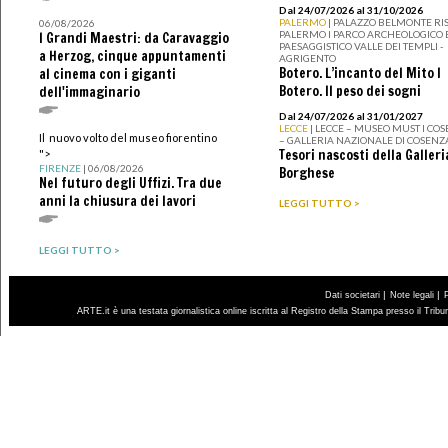
Dal 24/07/2026 al 31/10/2026
PALERMO
| PALAZZO BELMONTE RIS
06/08/2026
PALERMO I PARCO ARCHEOLOGICO 
I Grandi Maestri: da Caravaggio
PAESAGGISTICO VALLE DEI TEMPLI -
a Herzog, cinque appuntamenti
AGRIGENTO
Botero. L’incanto del Mito I
al cinema con i giganti
Botero. Il peso dei sogni
dell'immaginario
Dal 24/07/2026 al 31/01/2027
LECCE
| LECCE – MUSEO MUST I CO
Il nuovo volto del museo fiorentino
– GALLERIA NAZIONALE DI COSENZ
Tesori nascosti della Galleri
">
FIRENZE
| 06/08/2026
Borghese
Nel futuro degli Uffizi. Tra due
anni la chiusura dei lavori
LEGGI TUTTO >
LEGGI TUTTO >
|
|
Dati societari
Note legali
ARTE.it è una testata giornalistica online iscritta al Registro della Stampa presso il Trib