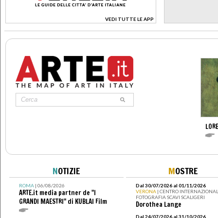
VEDI TUTTE LE APP
>
LOR
N
OTIZIE
M
OSTRE
ROMA
| 06/08/2026
Dal 30/07/2026 al 01/11/2026
ARTE.it media partner de "I
VERONA
| CENTRO INTERNAZIONAL
FOTOGRAFIA SCAVI SCALIGERI
GRANDI MAESTRI" di KUBLAI Film
Dorothea Lange
Dal 24/07/2026 al 31/10/2026