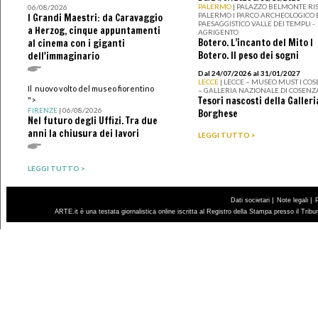
PALERMO
| PALAZZO BELMONTE RIS
06/08/2026
PALERMO I PARCO ARCHEOLOGICO 
I Grandi Maestri: da Caravaggio
PAESAGGISTICO VALLE DEI TEMPLI -
a Herzog, cinque appuntamenti
AGRIGENTO
Botero. L’incanto del Mito I
al cinema con i giganti
Botero. Il peso dei sogni
dell'immaginario
Dal 24/07/2026 al 31/01/2027
LECCE
| LECCE – MUSEO MUST I CO
Il nuovo volto del museo fiorentino
– GALLERIA NAZIONALE DI COSENZ
Tesori nascosti della Galleri
">
FIRENZE
| 06/08/2026
Borghese
Nel futuro degli Uffizi. Tra due
anni la chiusura dei lavori
LEGGI TUTTO >
LEGGI TUTTO >
|
|
Dati societari
Note legali
ARTE.it è una testata giornalistica online iscritta al Registro della Stampa presso il Trib