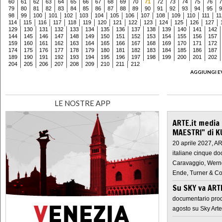
60
61
62
63
64
65
66
67
68
69
70
71
72
73
74
75
76
7
79
80
81
82
83
84
85
86
87
88
89
90
91
92
93
94
95
9
98
99
100
101
102
103
104
105
106
107
108
109
110
111
11
114
115
116
117
118
119
120
121
122
123
124
125
126
127
129
130
131
132
133
134
135
136
137
138
139
140
141
142
144
145
146
147
148
149
150
151
152
153
154
155
156
157
159
160
161
162
163
164
165
166
167
168
169
170
171
172
174
175
176
177
178
179
180
181
182
183
184
185
186
187
189
190
191
192
193
194
195
196
197
198
199
200
201
202
204
205
206
207
208
209
210
211
212
AGGIUNGI E
LE NOSTRE APP
ARTE.it media
MAESTRI" di K
20 aprile 2027, A
italiane cinque do
Caravaggio, Werne
Ende, Turner & Co
Su SKY va AR
documentario prod
agosto su Sky Arte