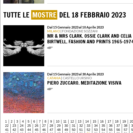
TUTTE LE
MOSTRE
DEL 18 FEBBRAIO 2023
Dal 15 Gennaio 2023 al 10 Aprile 2023
MILANO
| FONDAZIONE SOZZANI
MR & MRS CLARK. OSSIE CLARK AND CELIA
BIRTWELL. FASHION AND PRINTS 1965-197
Dal 15 Gennaio 2023 al 30 Aprile 2023
CATANIA
| CASTELLO URSINO
PIERO ZUCCARO. MEDITAZIONE VISIVA
1
2
3
4
5
6
7
8
9
10
11
12
13
14
15
16
17
18
19
2
22
23
24
25
26
27
28
29
30
31
32
33
34
35
36
37
38
3
41
42
43
44
45
46
47
48
49
50
51
52
53
54
55
56
57
5