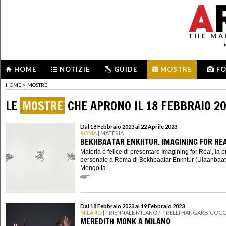
HOME
NOTIZIE
GUIDE
MOSTRE
F
HOME
>
MOSTRE
LE
MOSTRE
CHE APRONO IL 18 FEBBRAIO 2
Dal 18 Febbraio 2023 al 22 Aprile 2023
ROMA
| MATÈRIA
BEKHBAATAR ENKHTUR. IMAGINING FOR RE
Matèria è felice di presentare Imagining for Real, la 
personale a Roma di Bekhbaatar Enkhtur (Ulaanbaat
Mongolia...
Dal 18 Febbraio 2023 al 19 Febbraio 2023
MILANO
| TRIENNALE MILANO / PIRELLI HANGARBICOC
MEREDITH MONK A MILANO