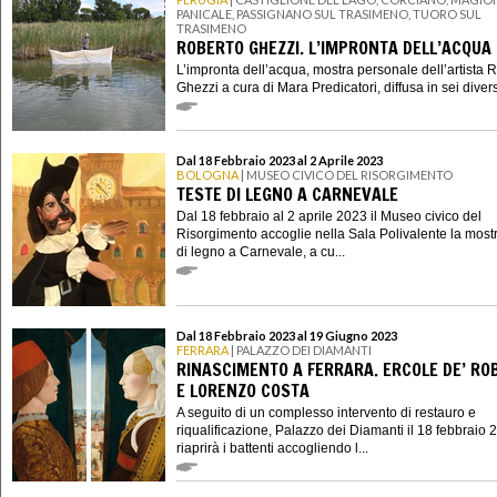
PANICALE, PASSIGNANO SUL TRASIMENO, TUORO SUL
TRASIMENO
ROBERTO GHEZZI. L’IMPRONTA DELL’ACQUA
L’impronta dell’acqua, mostra personale dell’artista 
Ghezzi a cura di Mara Predicatori, diffusa in sei divers
Dal 18 Febbraio 2023 al 2 Aprile 2023
BOLOGNA
| MUSEO CIVICO DEL RISORGIMENTO
TESTE DI LEGNO A CARNEVALE
Dal 18 febbraio al 2 aprile 2023 il Museo civico del
Risorgimento accoglie nella Sala Polivalente la most
di legno a Carnevale, a cu...
Dal 18 Febbraio 2023 al 19 Giugno 2023
FERRARA
| PALAZZO DEI DIAMANTI
RINASCIMENTO A FERRARA. ERCOLE DE’ RO
E LORENZO COSTA
A seguito di un complesso intervento di restauro e
riqualificazione, Palazzo dei Diamanti il 18 febbraio 
riaprirà i battenti accogliendo l...