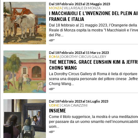
Dal 18 Febbraio 2023 al 21 Maggio 2023
MONZA
| VILLA REALE DI MONZA
I MACCHIAIOLI E L’INVENZIONE DEL PLEIN A
FRANCIA E ITALIA
Dal 18 febbraio al 21 maggio 2023, l’Orangerie della 
Reale di Monza ospita la mostra "I Macchiaioli e l’in
del Ple...
Dal 18 Febbraio 2023 al 11 Marzo 2023
ROMA
| DOROTHY CIRCUS GALLERY
THE MEETING. GRACE EUNSHIN KIM & JEFFR
CHONG WANG
La Dorothy Circus Gallery di Roma è lieta di riportare
scena una doppia personale del pittore cinese Jeffre
Chong Wang...
Dal 18 Febbraio 2023 al 16 Luglio 2023
UDINE
| CASA CAVAZZINI
INSIEME
Come il titolo suggerisce, la mostra è una meditazion
per passare da un uomo smarrito nell’incomunicabilit
uom...