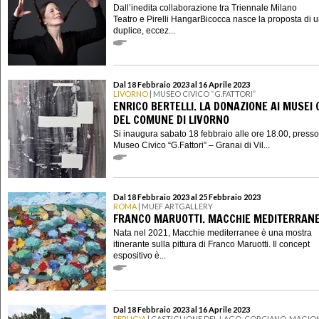
Dall’inedita collaborazione tra Triennale Milano
Teatro e Pirelli HangarBicocca nasce la proposta di 
duplice, eccez...
Dal 18 Febbraio 2023 al 16 Aprile 2023
LIVORNO
| MUSEO CIVICO “G.FATTORI”
ENRICO BERTELLI. LA DONAZIONE AI MUSEI C
DEL COMUNE DI LIVORNO
Si inaugura sabato 18 febbraio alle ore 18.00, presso 
Museo Civico “G.Fattori” – Granai di Vil...
Dal 18 Febbraio 2023 al 25 Febbraio 2023
ROMA
| MUEF ARTGALLERY
FRANCO MARUOTTI. MACCHIE MEDITERRAN
Nata nel 2021, Macchie mediterranee è una mostra
itinerante sulla pittura di Franco Maruotti. Il concept
espositivo è...
Dal 18 Febbraio 2023 al 16 Aprile 2023
PERUGIA
| CASTIGLIONE DEL LAGO, CORCIANO, MAGION