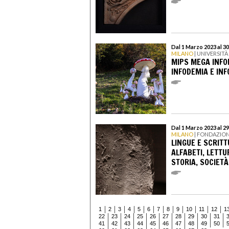
Dal 1 Marzo 2023 al 3
MILANO
| UNIVERSIT
MIPS MEGA INFO
INFODEMIA E INF
Dal 1 Marzo 2023 al 2
MILANO
| FONDAZION
LINGUE E SCRITT
ALFABETI, LETTUR
STORIA, SOCIETÀ
1
2
3
4
5
6
7
8
9
10
11
12
1
22
23
24
25
26
27
28
29
30
31
41
42
43
44
45
46
47
48
49
50