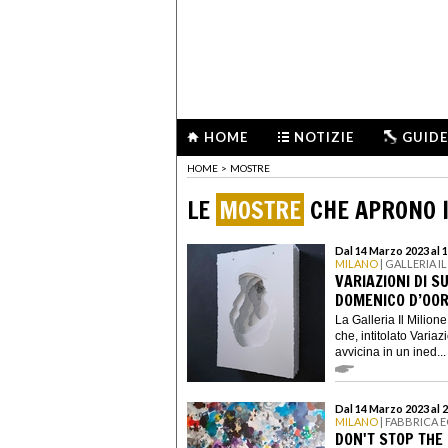
HOME
NOTIZIE
GUIDE
HOME
>
MOSTRE
LE
MOSTRE
CHE APRONO I
Dal 14 Marzo 2023 al 
MILANO
| GALLERIA I
VARIAZIONI DI S
DOMENICO D’OOR
La Galleria Il Milio
che, intitolato Varia
avvicina in un ined...
Dal 14 Marzo 2023 al 
MILANO
| FABBRICA 
DON'T STOP THE 