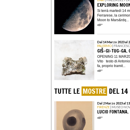
EXPLORING MOO
Si terrà martedì 14 m
Ferrarese, la cerimon
Moon to Mars&rdq...
Dal 14 Marzo 2023 al 
PALERMO
| FRANCES
GIŠ-GI-TUG-GA. 
OPENING 11 MARZO O
Vito testo di Antonio
fa, proprio tramit...
TUTTE LE
MOSTRE
DEL 14
Dal 2 Marzo 2023 al 1
FIRENZE
| MUSEO NO
LUCIO FONTANA.