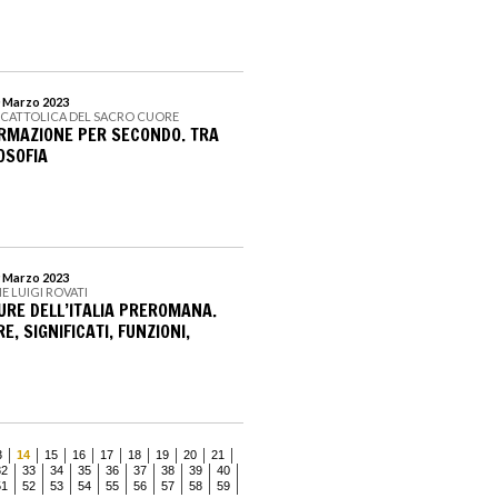
0 Marzo 2023
À CATTOLICA DEL SACRO CUORE
RMAZIONE PER SECONDO. TRA
OSOFIA
9 Marzo 2023
E LUIGI ROVATI
URE DELL’ITALIA PREROMANA.
E, SIGNIFICATI, FUNZIONI,
3
14
15
16
17
18
19
20
21
32
33
34
35
36
37
38
39
40
51
52
53
54
55
56
57
58
59