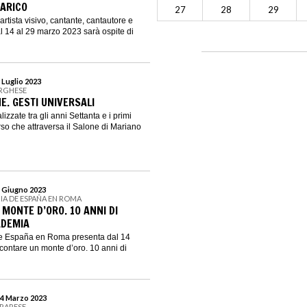
ARICO
27
28
29
artista visivo, cantante, cantautore e
al 14 al 29 marzo 2023 sarà ospite di
 Luglio 2023
ORGHESE
E. GESTI UNIVERSALI
lizzate tra gli anni Settanta e i primi
so che attraversa il Salone di Mariano
4 Giugno 2023
IA DE ESPAÑA EN ROMA
MONTE D’ORO. 10 ANNI DI
ADEMIA
e España en Roma presenta dal 14
ontare un monte d’oro. 10 anni di
24 Marzo 2023
RRARESE