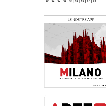
60
61
62
63
64
65
66
67
68
LE NOSTRE APP
VEDI TUTT
>