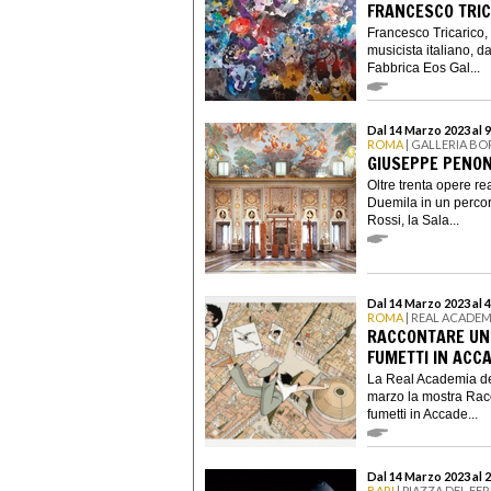
FRANCESCO TRIC
Francesco Tricarico, 
musicista italiano, d
Fabbrica Eos Gal...
Dal 14 Marzo 2023 al 9
ROMA
| GALLERIA B
GIUSEPPE PENON
Oltre trenta opere rea
Duemila in un percor
Rossi, la Sala...
Dal 14 Marzo 2023 al 
ROMA
| REAL ACADEM
RACCONTARE UN 
FUMETTI IN ACC
La Real Academia d
marzo la mostra Racc
fumetti in Accade...
Dal 14 Marzo 2023 al 
BARI
| PIAZZA DEL FE