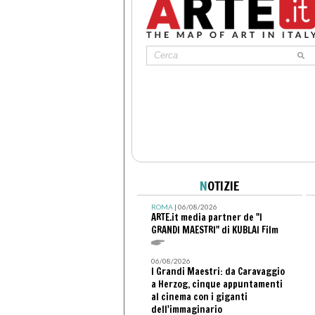
N
OTIZIE
ROMA
| 06/08/2026
ARTE.it media partner de "I
GRANDI MAESTRI" di KUBLAI Film
06/08/2026
I Grandi Maestri: da Caravaggio
a Herzog, cinque appuntamenti
al cinema con i giganti
dell'immaginario