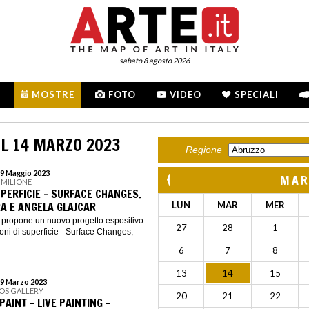
sabato 8 agosto 2026
MOSTRE
FOTO
VIDEO
SPECIALI
L 14 MARZO 2023
Regione
19 Maggio 2023
MAR
L MILIONE
UPERFICIE - SURFACE CHANGES.
A E ANGELA GLAJCAR
LUN
MAR
MER
ne propone un nuovo progetto espositivo
27
28
1
zioni di superficie - Surface Changes,
6
7
8
13
14
15
29 Marzo 2023
EOS GALLERY
20
21
22
PAINT - LIVE PAINTING -