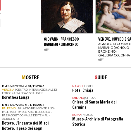
GIOVANNI FRANCESCO
VENERE, CUPIDO E S
BARBIERI (GUERCINO)
AGNOLO DI COSIMO 
MARIANO (AGNOLO
BRONZINO)
GALLERIA COLONNA
M
OSTRE
G
UIDE
Dal 30/07/2026 al 01/11/2026
NAPOLI
|
HOTEL
VERONA
| CENTRO INTERNAZIONALE DI
Hotel Chiaja
FOTOGRAFIA SCAVI SCALIGERI
Dorothea Lange
MILANO
|
CHIESA
Chiesa di Santa Maria del
Dal 24/07/2026 al 31/10/2026
Carmine
PALERMO
| PALAZZO BELMONTE RISO -
PALERMO I PARCO ARCHEOLOGICO E
ROMA
|
MUSEO
PAESAGGISTICO VALLE DEI TEMPLI -
Museo-Archivio di Fotografia
AGRIGENTO
Botero. L’incanto del Mito I
Storica
Botero. Il peso dei sogni