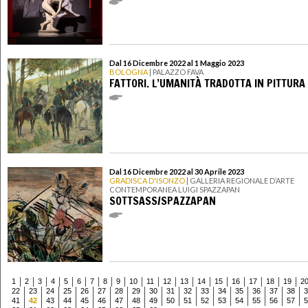
Dal 16 Dicembre 2022 al 1 Maggio 2023
BOLOGNA
| PALAZZO FAVA
FATTORI. L’UMANITÀ TRADOTTA IN PITTURA
Dal 16 Dicembre 2022 al 30 Aprile 2023
GRADISCA D'ISONZO
| GALLERIA REGIONALE D’ARTE
CONTEMPORANEA LUIGI SPAZZAPAN
SOTTSASS/SPAZZAPAN
1
2
3
4
5
6
7
8
9
10
11
12
13
14
15
16
17
18
19
2
22
23
24
25
26
27
28
29
30
31
32
33
34
35
36
37
38
3
41
42
43
44
45
46
47
48
49
50
51
52
53
54
55
56
57
5