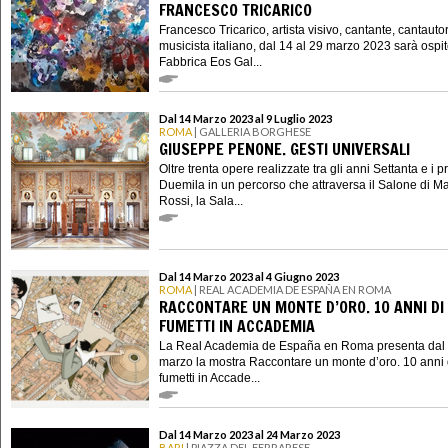
FRANCESCO TRICARICO
Francesco Tricarico, artista visivo, cantante, cantauto
musicista italiano, dal 14 al 29 marzo 2023 sarà ospit
Fabbrica Eos Gal...
Dal 14 Marzo 2023 al 9 Luglio 2023
ROMA
| GALLERIA BORGHESE
GIUSEPPE PENONE. GESTI UNIVERSALI
Oltre trenta opere realizzate tra gli anni Settanta e i p
Duemila in un percorso che attraversa il Salone di M
Rossi, la Sala...
Dal 14 Marzo 2023 al 4 Giugno 2023
ROMA
| REAL ACADEMIA DE ESPAÑA EN ROMA
RACCONTARE UN MONTE D’ORO. 10 ANNI DI
FUMETTI IN ACCADEMIA
La Real Academia de España en Roma presenta dal
marzo la mostra Raccontare un monte d’oro. 10 anni 
fumetti in Accade...
Dal 14 Marzo 2023 al 24 Marzo 2023
BARI
| PIAZZA DEL FERRARESE