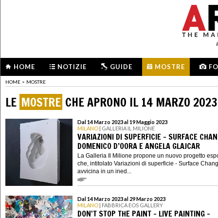
HOME
NOTIZIE
GUIDE
MOSTRE
F
HOME
>
MOSTRE
LE
MOSTRE
CHE APRONO IL 14 MARZO 2023
Dal 14 Marzo 2023 al 19 Maggio 2023
MILANO
| GALLERIA IL MILIONE
VARIAZIONI DI SUPERFICIE - SURFACE CHAN
DOMENICO D’OORA E ANGELA GLAJCAR
La Galleria Il Milione propone un nuovo progetto espo
che, intitolato Variazioni di superficie - Surface Chan
avvicina in un ined...
Dal 14 Marzo 2023 al 29 Marzo 2023
MILANO
| FABBRICA EOS GALLERY
DON'T STOP THE PAINT - LIVE PAINTING -