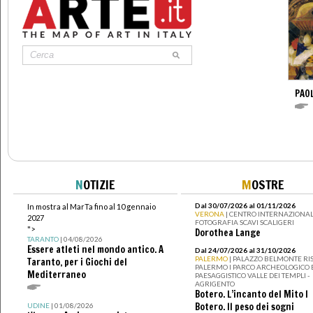
PAO
N
OTIZIE
M
OSTRE
Dal 30/07/2026 al 01/11/2026
In mostra al MarTa fino al 10 gennaio
VERONA
| CENTRO INTERNAZIONAL
2027
FOTOGRAFIA SCAVI SCALIGERI
">
Dorothea Lange
TARANTO
| 04/08/2026
Essere atleti nel mondo antico. A
Dal 24/07/2026 al 31/10/2026
PALERMO
| PALAZZO BELMONTE RIS
Taranto, per i Giochi del
PALERMO I PARCO ARCHEOLOGICO 
Mediterraneo
PAESAGGISTICO VALLE DEI TEMPLI -
AGRIGENTO
Botero. L’incanto del Mito I
Botero. Il peso dei sogni
UDINE
| 01/08/2026