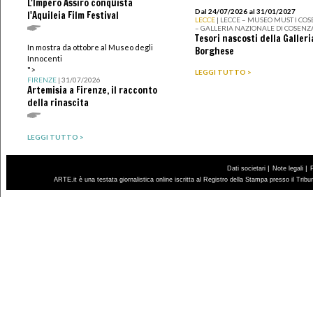
L'Impero Assiro conquista
Dal 24/07/2026 al 31/01/2027
l'Aquileia Film Festival
LECCE
| LECCE – MUSEO MUST I CO
– GALLERIA NAZIONALE DI COSENZ
Tesori nascosti della Galleri
In mostra da ottobre al Museo degli
Borghese
Innocenti
">
LEGGI TUTTO >
FIRENZE
| 31/07/2026
Artemisia a Firenze, il racconto
della rinascita
LEGGI TUTTO >
|
|
Dati societari
Note legali
ARTE.it è una testata giornalistica online iscritta al Registro della Stampa presso il Trib