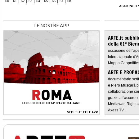
60
61
62
63
64
65
66
67
68
AGGIUNGI E
LE NOSTRE APP
ARTE.it pubbli
della 61ª Bien
occasione dell'ape
Internazionale d'A
Mappa Geopolitica
ARTE E PROPAG
documentario scrit
e Piero Muscarà pe
collaborazione con
grazie all'accordo 
Mediawan Rights c
Axess TV.
VEDI TUTTE LE APP
>