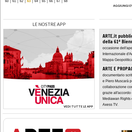
60
61
62
63
64
65
66
67
68
AGGIUNGI E
LE NOSTRE APP
ARTE.it pubbli
della 61ª Bien
occasione dell'ape
Internazionale d'A
Mappa Geopolitica
ARTE E PROPAG
documentario scrit
e Piero Muscarà pe
collaborazione con
grazie all'accordo 
Mediawan Rights c
Axess TV.
VEDI TUTTE LE APP
>