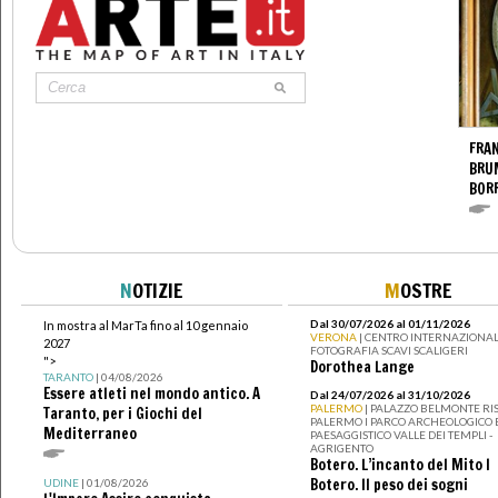
FRAN
BRU
BOR
N
OTIZIE
M
OSTRE
Dal 30/07/2026 al 01/11/2026
In mostra al MarTa fino al 10 gennaio
VERONA
| CENTRO INTERNAZIONAL
2027
FOTOGRAFIA SCAVI SCALIGERI
">
Dorothea Lange
TARANTO
| 04/08/2026
Essere atleti nel mondo antico. A
Dal 24/07/2026 al 31/10/2026
PALERMO
| PALAZZO BELMONTE RIS
Taranto, per i Giochi del
PALERMO I PARCO ARCHEOLOGICO 
Mediterraneo
PAESAGGISTICO VALLE DEI TEMPLI -
AGRIGENTO
Botero. L’incanto del Mito I
Botero. Il peso dei sogni
UDINE
| 01/08/2026