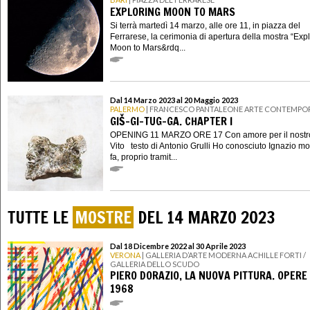
EXPLORING MOON TO MARS
Si terrà martedì 14 marzo, alle ore 11, in piazza del
Ferrarese, la cerimonia di apertura della mostra “Exp
Moon to Mars&rdq...
Dal 14 Marzo 2023 al 20 Maggio 2023
PALERMO
| FRANCESCO PANTALEONE ARTE CONTEMPO
GIŠ-GI-TUG-GA. CHAPTER I
OPENING 11 MARZO ORE 17 Con amore per il nostr
Vito testo di Antonio Grulli Ho conosciuto Ignazio mol
fa, proprio tramit...
TUTTE LE
MOSTRE
DEL 14 MARZO 2023
Dal 18 Dicembre 2022 al 30 Aprile 2023
VERONA
| GALLERIA D’ARTE MODERNA ACHILLE FORTI /
GALLERIA DELLO SCUDO
PIERO DORAZIO, LA NUOVA PITTURA. OPERE
1968