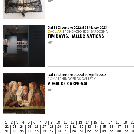
Dal 16 Dicembre 2022 al 31 Marzo 2023
CAGLIARI
| FONDAZIONE DI SARDEGNA
TIM DAVIS. HALLUCINATIONS
Dal 15 Dicembre 2022 al 30 Aprile 2023
ROMA
| RHINOCEROS GALLERY
VOGIA DE CARNOVAL
1
2
3
4
5
6
7
8
9
10
11
12
13
14
15
16
17
18
19
2
22
23
24
25
26
27
28
29
30
31
32
33
34
35
36
37
38
3
41
42
43
44
45
46
47
48
49
50
51
52
53
54
55
56
57
5