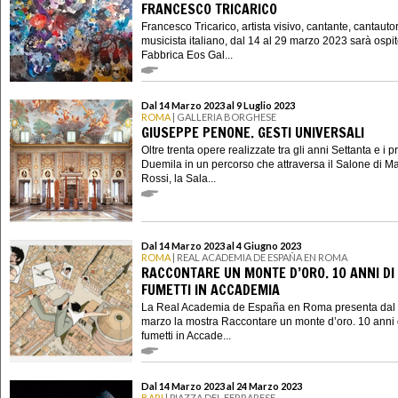
FRANCESCO TRICARICO
Francesco Tricarico, artista visivo, cantante, cantauto
musicista italiano, dal 14 al 29 marzo 2023 sarà ospit
Fabbrica Eos Gal...
Dal 14 Marzo 2023 al 9 Luglio 2023
ROMA
| GALLERIA BORGHESE
GIUSEPPE PENONE. GESTI UNIVERSALI
Oltre trenta opere realizzate tra gli anni Settanta e i p
Duemila in un percorso che attraversa il Salone di M
Rossi, la Sala...
Dal 14 Marzo 2023 al 4 Giugno 2023
ROMA
| REAL ACADEMIA DE ESPAÑA EN ROMA
RACCONTARE UN MONTE D’ORO. 10 ANNI DI
FUMETTI IN ACCADEMIA
La Real Academia de España en Roma presenta dal
marzo la mostra Raccontare un monte d’oro. 10 anni 
fumetti in Accade...
Dal 14 Marzo 2023 al 24 Marzo 2023
BARI
| PIAZZA DEL FERRARESE