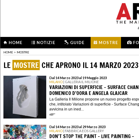
HOME
NOTIZIE
GUIDE
MOSTRE
F
HOME
>
MOSTRE
LE
MOSTRE
CHE APRONO IL 14 MARZO 2023
Dal 14 Marzo 2023 al 19 Maggio 2023
MILANO
| GALLERIA IL MILIONE
VARIAZIONI DI SUPERFICIE - SURFACE CHAN
DOMENICO D’OORA E ANGELA GLAJCAR
La Galleria Il Milione propone un nuovo progetto espo
che, intitolato Variazioni di superficie - Surface Chan
avvicina in un ined...
Dal 14 Marzo 2023 al 29 Marzo 2023
MILANO
| FABBRICA EOS GALLERY
DON'T STOP THE PAINT - LIVE PAINTING -