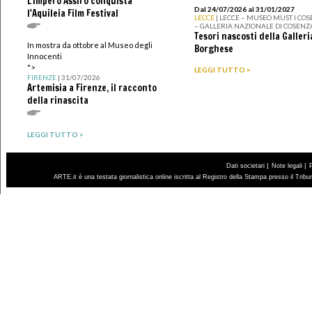
L'Impero Assiro conquista
Dal 24/07/2026 al 31/01/2027
l'Aquileia Film Festival
LECCE
| LECCE – MUSEO MUST I CO
– GALLERIA NAZIONALE DI COSENZ
Tesori nascosti della Galleri
In mostra da ottobre al Museo degli
Borghese
Innocenti
">
LEGGI TUTTO >
FIRENZE
| 31/07/2026
Artemisia a Firenze, il racconto
della rinascita
LEGGI TUTTO >
|
|
Dati societari
Note legali
ARTE.it è una testata giornalistica online iscritta al Registro della Stampa presso il Trib