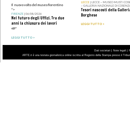
LECCE
| LECCE – MUSEO MUST I CO
Il nuovo volto del museo fiorentino
– GALLERIA NAZIONALE DI COSENZ
Tesori nascosti della Galleri
">
FIRENZE
| 06/08/2026
Borghese
Nel futuro degli Uffizi. Tra due
anni la chiusura dei lavori
LEGGI TUTTO >
LEGGI TUTTO >
|
|
Dati societari
Note legali
ARTE.it è una testata giornalistica online iscritta al Registro della Stampa presso il Trib