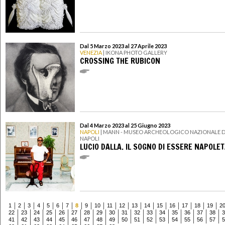
Dal 5 Marzo 2023 al 27 Aprile 2023
VENEZIA
| IKONA PHOTO GALLERY
CROSSING THE RUBICON
Dal 4 Marzo 2023 al 25 Giugno 2023
NAPOLI
| MANN - MUSEO ARCHEOLOGICO NAZIONALE D
NAPOLI
LUCIO DALLA. IL SOGNO DI ESSERE NAPOLE
1
2
3
4
5
6
7
8
9
10
11
12
13
14
15
16
17
18
19
2
22
23
24
25
26
27
28
29
30
31
32
33
34
35
36
37
38
3
41
42
43
44
45
46
47
48
49
50
51
52
53
54
55
56
57
5