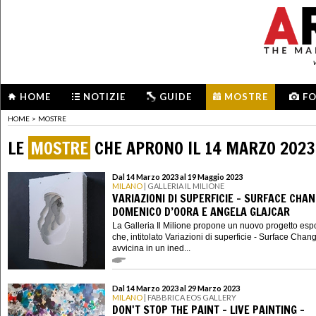
HOME
NOTIZIE
GUIDE
MOSTRE
F
HOME
>
MOSTRE
LE
MOSTRE
CHE APRONO IL 14 MARZO 2023
Dal 14 Marzo 2023 al 19 Maggio 2023
MILANO
| GALLERIA IL MILIONE
VARIAZIONI DI SUPERFICIE - SURFACE CHAN
DOMENICO D’OORA E ANGELA GLAJCAR
La Galleria Il Milione propone un nuovo progetto espo
che, intitolato Variazioni di superficie - Surface Chan
avvicina in un ined...
Dal 14 Marzo 2023 al 29 Marzo 2023
MILANO
| FABBRICA EOS GALLERY
DON'T STOP THE PAINT - LIVE PAINTING -