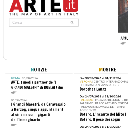
ARTU
N
OTIZIE
M
OSTRE
ROMA
| 06/08/2026
Dal 30/07/2026 al 01/11/2026
ARTE.it media partner de "I
VERONA
| CENTRO INTERNAZIONAL
FOTOGRAFIA SCAVI SCALIGERI
GRANDI MAESTRI" di KUBLAI Film
Dorothea Lange
Dal 24/07/2026 al 31/10/2026
PALERMO
| PALAZZO BELMONTE RIS
06/08/2026
PALERMO I PARCO ARCHEOLOGICO 
I Grandi Maestri: da Caravaggio
PAESAGGISTICO VALLE DEI TEMPLI -
a Herzog, cinque appuntamenti
AGRIGENTO
Botero. L’incanto del Mito I
al cinema con i giganti
Botero. Il peso dei sogni
dell'immaginario
Dal 24/07/2026 al 31/01/2027