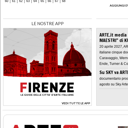
60
61
62
63
64
65
66
67
68
AGGIUNGI E
LE NOSTRE APP
ARTE.it media
MAESTRI" di K
20 aprile 2027, A
italiane cinque do
Caravaggio, Werne
Ende, Turner & Co
Su SKY va AR
documentario prod
agosto su Sky Arte
VEDI TUTTE LE APP
>