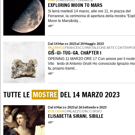
EXPLORING MOON TO MARS
Si terrà martedì 14 marzo, alle ore 11, in piazza del
Ferrarese, la cerimonia di apertura della mostra “Exp
Moon to Mars&rdq...
Dal 14 Marzo 2023 al 20 Maggio 2023
PALERMO
| FRANCESCO PANTALEONE ARTE CONTEMPO
GIŠ-GI-TUG-GA. CHAPTER I
OPENING 11 MARZO ORE 17 Con amore per il nostr
Vito testo di Antonio Grulli Ho conosciuto Ignazio mol
fa, proprio tramit...
TUTTE LE
MOSTRE
DEL 14 MARZO 2023
Dal 6 Marzo 2023 al 26 Settembre 2023
BOLOGNA
| PALAZZO D’ACCURSIO
ELISABETTA SIRANI. SIBILLE