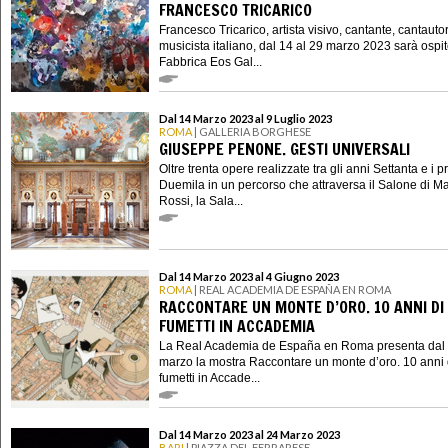
FRANCESCO TRICARICO
Francesco Tricarico, artista visivo, cantante, cantauto
musicista italiano, dal 14 al 29 marzo 2023 sarà ospit
Fabbrica Eos Gal...
Dal 14 Marzo 2023 al 9 Luglio 2023
ROMA
| GALLERIA BORGHESE
GIUSEPPE PENONE. GESTI UNIVERSALI
Oltre trenta opere realizzate tra gli anni Settanta e i p
Duemila in un percorso che attraversa il Salone di M
Rossi, la Sala...
Dal 14 Marzo 2023 al 4 Giugno 2023
ROMA
| REAL ACADEMIA DE ESPAÑA EN ROMA
RACCONTARE UN MONTE D’ORO. 10 ANNI DI
FUMETTI IN ACCADEMIA
La Real Academia de España en Roma presenta dal
marzo la mostra Raccontare un monte d’oro. 10 anni 
fumetti in Accade...
Dal 14 Marzo 2023 al 24 Marzo 2023
BARI
| PIAZZA DEL FERRARESE