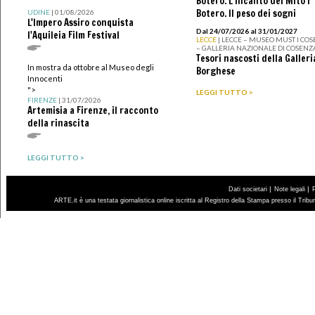
Botero. L’incanto del Mito I
Botero. Il peso dei sogni
UDINE
| 01/08/2026
L'Impero Assiro conquista
Dal 24/07/2026 al 31/01/2027
l'Aquileia Film Festival
LECCE
| LECCE – MUSEO MUST I CO
– GALLERIA NAZIONALE DI COSENZ
Tesori nascosti della Galleri
In mostra da ottobre al Museo degli
Borghese
Innocenti
">
LEGGI TUTTO >
FIRENZE
| 31/07/2026
Artemisia a Firenze, il racconto
della rinascita
LEGGI TUTTO >
|
|
Dati societari
Note legali
ARTE.it è una testata giornalistica online iscritta al Registro della Stampa presso il Trib