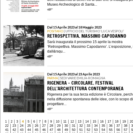
Museo Archeologico di Santa...
Dal 15 Aprile 2023 al 18 Maggio 2023
POSITANO
| UFFICIO DEL TURISMO ‘LUCA VESPOLI’
RETROSPETTIVA. MASSIMO CAPODANNO
Sarà inaugurata il prossimo 15 aprile la mostra
‘Retrospettiva. Massimo Capodanno’. L’esposizione, 
dall&rsqu...
Dal 15 Aprile 2023 al 23 Aprile 2023
PARMA
| SEDI VARIE EMILIA-ROMAGNA
RIGENERA – CIRCOLARE. FESTIVAL
DELL’ARCHITETTURA CONTEMPORANEA
Rigenera per la sua terza edizione è Circolare, perc
nella diffusione spontanea delle idee, con lo scopo di
progettare...
1
2
3
4
5
6
7
8
9
10
11
12
13
14
15
16
17
18
19
2
22
23
24
25
26
27
28
29
30
31
32
33
34
35
36
37
38
3
41
42
43
44
45
46
47
48
49
50
51
52
53
54
55
56
57
5