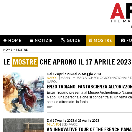
HOME
NOTIZIE
GUIDE
MOSTRE
F
HOME
>
MOSTRE
LE
MOSTRE
CHE APRONO IL 17 APRILE 2023
Dal 17 Aprile 2023 al 29 Maggio 2023
NAPOLI
| MANN - MUSEO ARCHEOLOGICO NAZIONALE D
NAPOLI
ENZO TROIANO. FANTASCIENZA ALL'ORIZZO
Enzo Troiano presenta al Museo Archeologico Nazion
Napoli una personale che si concentra su un tema c
spesso affrontato: la fanta...
Dal 17 Aprile 2023 al 23 Aprile 2023
MILANO
| SEDI VARIE
AN INNOVATIVE TOUR OF THE FRENCH PAN