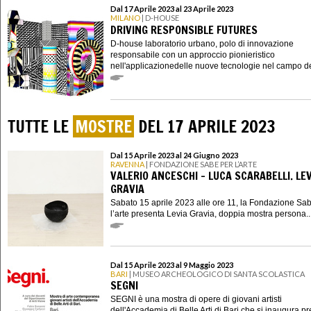
Dal 17 Aprile 2023 al 23 Aprile 2023
MILANO
| D-HOUSE
DRIVING RESPONSIBLE FUTURES
D-house laboratorio urbano, polo di innovazione
responsabile con un approccio pionieristico
nell'applicazionedelle nuove tecnologie nel campo del
TUTTE LE
MOSTRE
DEL 17 APRILE 2023
Dal 15 Aprile 2023 al 24 Giugno 2023
RAVENNA
| FONDAZIONE SABE PER L’ARTE
VALERIO ANCESCHI – LUCA SCARABELLI. LE
GRAVIA
Sabato 15 aprile 2023 alle ore 11, la Fondazione Sa
l’arte presenta Levia Gravia, doppia mostra persona..
Dal 15 Aprile 2023 al 9 Maggio 2023
BARI
| MUSEO ARCHEOLOGICO DI SANTA SCOLASTICA
SEGNI
SEGNI è una mostra di opere di giovani artisti
dell'Accademia di Belle Arti di Bari che si inaugura pr