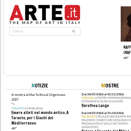
RAFF
(RAF
N
OTIZIE
M
OSTRE
Dal 30/07/2026 al 01/11/2026
In mostra al MarTa fino al 10 gennaio
VERONA
| CENTRO INTERNAZIONAL
2027
FOTOGRAFIA SCAVI SCALIGERI
">
Dorothea Lange
TARANTO
| 04/08/2026
Essere atleti nel mondo antico. A
Dal 24/07/2026 al 31/10/2026
PALERMO
| PALAZZO BELMONTE RIS
Taranto, per i Giochi del
PALERMO I PARCO ARCHEOLOGICO 
Mediterraneo
PAESAGGISTICO VALLE DEI TEMPLI -
AGRIGENTO