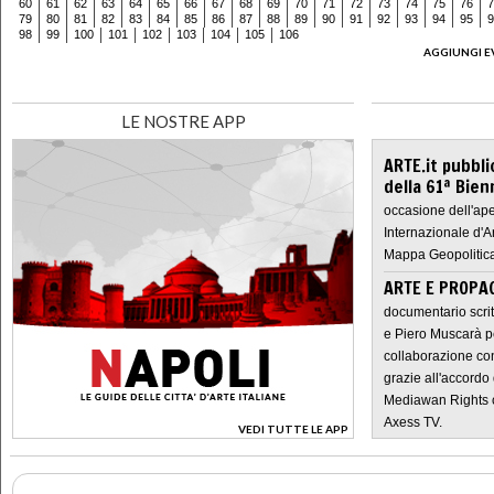
60
61
62
63
64
65
66
67
68
69
70
71
72
73
74
75
76
7
79
80
81
82
83
84
85
86
87
88
89
90
91
92
93
94
95
9
98
99
100
101
102
103
104
105
106
AGGIUNGI E
LE NOSTRE APP
ARTE.it pubbli
della 61ª Bien
occasione dell'ape
Internazionale d'A
Mappa Geopolitica
ARTE E PROPAG
documentario scrit
e Piero Muscarà pe
collaborazione con
grazie all'accordo 
Mediawan Rights c
Axess TV.
VEDI TUTTE LE APP
>