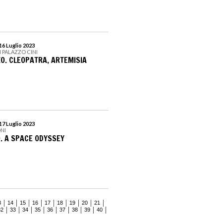
16 Luglio 2023
I PALAZZO CINI
ZO. CLEOPATRA, ARTEMISIA
17 Luglio 2023
NI
. A SPACE ODYSSEY
3
14
15
16
17
18
19
20
21
32
33
34
35
36
37
38
39
40