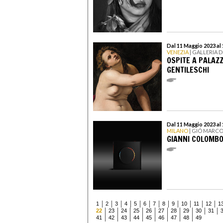
Dal 11 Maggio 2023 al 
VENEZIA
| GALLERIA D
OSPITE A PALAZ
GENTILESCHI
Dal 11 Maggio 2023 al 
MILANO
| GIÓ MARCO
GIANNI COLOMBO
1
2
3
4
5
6
7
8
9
10
11
12
1
22
23
24
25
26
27
28
29
30
31
41
42
43
44
45
46
47
48
49