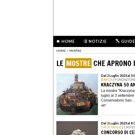
HOME
NOTIZIE
GUIDE
HOME
>
MOSTRE
LE
MOSTRE
CHE APRONO I
Dal 2 Luglio 2023 al 3
BARGA
| FONDAZION
KRACZYNA 50 AN
La mostra "Kraczyna
luglio al 3 settembr
Conservatorio San...
Dal 2 Luglio 2023 al 8
GROTTAGLIE
| CASTE
CONCORSO DI C