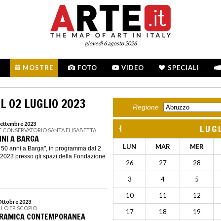
giovedì 6 agosto 2026
MOSTRE
FOTO
VIDEO
SPECIALI
L 02 LUGLIO 2023
Regione
 Settembre 2023
LUG
E CONSERVATORIO SANTA ELISABETTA
NI A BARGA
LUN
MAR
MER
 50 anni a Barga", in programma dal 2
e 2023 presso gli spazi della Fondazione
26
27
28
3
4
5
10
11
12
 Ottobre 2023
LLO EPISCOPIO
17
18
19
ERAMICA CONTEMPORANEA