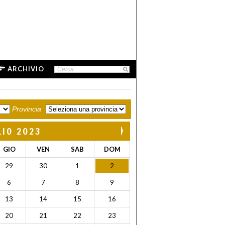
ARCHIVIO
Provincia
LIO 2023
GIO
VEN
SAB
DOM
29
30
1
2
6
7
8
9
13
14
15
16
20
21
22
23