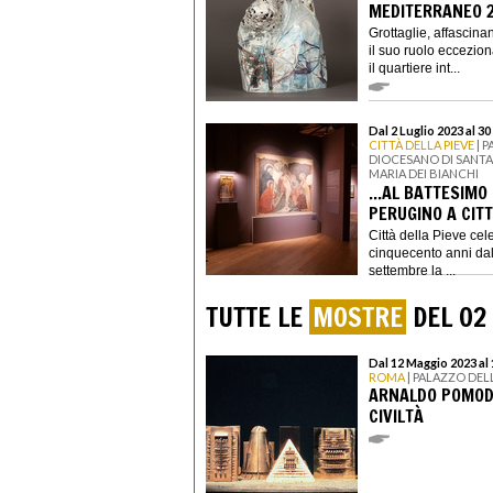
MEDITERRANEO 
Grottaglie, affascinan
il suo ruolo eccezio
il quartiere int...
Dal 2 Luglio 2023 al 3
CITTÀ DELLA PIEVE
| 
DIOCESANO DI SANTA 
MARIA DEI BIANCHI
...AL BATTESIMO
PERUGINO A CITT
Città della Pieve celeb
cinquecento anni dall
settembre la ...
TUTTE LE
MOSTRE
DEL 02
Dal 12 Maggio 2023 al
ROMA
| PALAZZO DELL
ARNALDO POMODO
CIVILTÀ