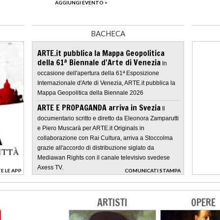
AGGIUNGI EVENTO >
BACHECA
ARTE.it pubblica la Mappa Geopolitica
della 61ª Biennale d'Arte di Venezia
In
occasione dell'apertura della 61ª Esposizione
Internazionale d'Arte di Venezia, ARTE.it pubblica la
Mappa Geopolitica della Biennale 2026
ARTE E PROPAGANDA arriva in Svezia
Il
documentario scritto e diretto da Eleonora Zamparutti
e Piero Muscarà per ARTE.it Originals in
collaborazione con Rai Cultura, arriva a Stoccolma
grazie all'accordo di distribuzione siglato da
Mediawan Rights con il canale televisivo svedese
Axess TV.
E LE APP
COMUNICATI STAMPA
>
ARTISTI
OPERE