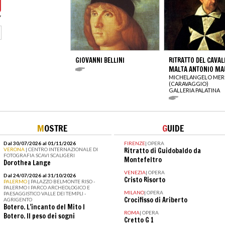
GIOVANNI BELLINI
RITRATTO DEL CAVALI
MALTA ANTONIO MA
MICHELANGELO MERI
(CARAVAGGIO)
GALLERIA PALATINA
M
OSTRE
G
UIDE
Dal 30/07/2026 al 01/11/2026
FIRENZE
|
OPERA
VERONA
| CENTRO INTERNAZIONALE DI
Ritratto di Guidobaldo da
FOTOGRAFIA SCAVI SCALIGERI
Montefeltro
Dorothea Lange
VENEZIA
|
OPERA
Dal 24/07/2026 al 31/10/2026
Cristo Risorto
PALERMO
| PALAZZO BELMONTE RISO -
PALERMO I PARCO ARCHEOLOGICO E
MILANO
|
OPERA
PAESAGGISTICO VALLE DEI TEMPLI -
Crocifisso di Ariberto
AGRIGENTO
Botero. L’incanto del Mito I
ROMA
|
OPERA
Botero. Il peso dei sogni
Cretto G 1