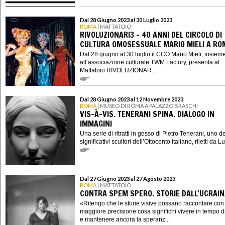
Dal 28 Giugno 2023 al 30 Luglio 2023
ROMA
| MATTATOIO
RIVOLUZIONARI3 - 40 ANNI DEL CIRCOLO DI
CULTURA OMOSESSUALE MARIO MIELI A RO
Dal 28 giugno al 30 luglio il CCO Mario Mieli, insiem
all’associazione culturale TWM Factory, presenta al
Mattatoio RIVOLUZIONAR...
Dal 28 Giugno 2023 al 12 Novembre 2023
ROMA
| MUSEO DI ROMA A PALAZZO BRASCHI
VIS-À-VIS. TENERANI SPINA. DIALOGO IN
IMMAGINI
Una serie di ritratti in gesso di Pietro Tenerani, uno de
significativi scultori dell’Ottocento italiano, riletti da Lui
Dal 27 Giugno 2023 al 27 Agosto 2023
ROMA
| MATTATOIO
CONTRA SPEM SPERO. STORIE DALL'UCRAI
«Ritengo che le storie visive possano raccontare con
maggiore precisione cosa significhi vivere in tempo d
e mantenere ancora la speranz...