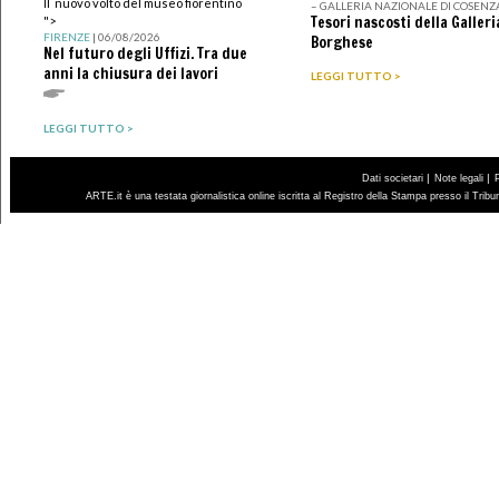
Il nuovo volto del museo fiorentino
– GALLERIA NAZIONALE DI COSENZ
Tesori nascosti della Galleri
">
FIRENZE
| 06/08/2026
Borghese
Nel futuro degli Uffizi. Tra due
anni la chiusura dei lavori
LEGGI TUTTO >
LEGGI TUTTO >
|
|
Dati societari
Note legali
ARTE.it è una testata giornalistica online iscritta al Registro della Stampa presso il Trib