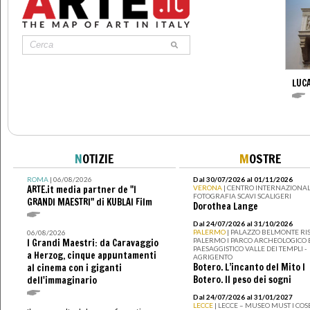
LUCA
N
OTIZIE
M
OSTRE
ROMA
| 06/08/2026
Dal 30/07/2026 al 01/11/2026
ARTE.it media partner de "I
VERONA
| CENTRO INTERNAZIONAL
FOTOGRAFIA SCAVI SCALIGERI
GRANDI MAESTRI" di KUBLAI Film
Dorothea Lange
Dal 24/07/2026 al 31/10/2026
PALERMO
| PALAZZO BELMONTE RIS
06/08/2026
PALERMO I PARCO ARCHEOLOGICO 
I Grandi Maestri: da Caravaggio
PAESAGGISTICO VALLE DEI TEMPLI -
a Herzog, cinque appuntamenti
AGRIGENTO
Botero. L’incanto del Mito I
al cinema con i giganti
Botero. Il peso dei sogni
dell'immaginario
Dal 24/07/2026 al 31/01/2027
LECCE
| LECCE – MUSEO MUST I CO