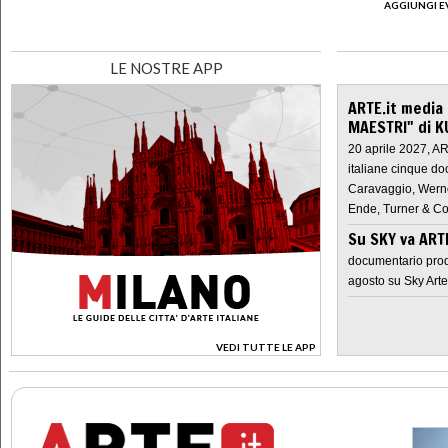
AGGIUNGI E
LE NOSTRE APP
ARTE.it media
MAESTRI" di K
20 aprile 2027, A
italiane cinque do
Caravaggio, Werne
Ende, Turner & Co
Su SKY va AR
documentario prod
agosto su Sky Arte
VEDI TUTTE LE APP
>