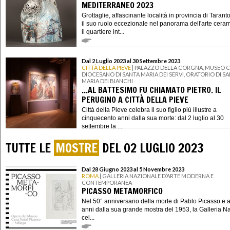
MEDITERRANEO 2023
Grottaglie, affascinante località in provincia di Taranto
il suo ruolo eccezionale nel panorama dell'arte cera
il quartiere int...
Dal 2 Luglio 2023 al 30 Settembre 2023
CITTÀ DELLA PIEVE
| PALAZZO DELLA CORGNA, MUSEO C
DIOCESANO DI SANTA MARIA DEI SERVI, ORATORIO DI S
MARIA DEI BIANCHI
...AL BATTESIMO FU CHIAMATO PIETRO. IL
PERUGINO A CITTÀ DELLA PIEVE
Città della Pieve celebra il suo figlio più illustre a
cinquecento anni dalla sua morte: dal 2 luglio al 30
settembre la ...
TUTTE LE
MOSTRE
DEL 02 LUGLIO 2023
Dal 28 Giugno 2023 al 5 Novembre 2023
ROMA
| GALLERIA NAZIONALE D’ARTE MODERNA E
CONTEMPORANEA
PICASSO METAMORFICO
Nel 50° anniversario della morte di Pablo Picasso e 
anni dalla sua grande mostra del 1953, la Galleria N
cel...