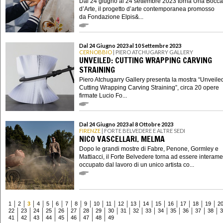
Dal 24 giugno al 24 settembre 2023 torna Una Bocca
d’Arte, il progetto d’arte contemporanea promosso
da Fondazione Elpis&...
Dal 24 Giugno 2023 al 10 Settembre 2023
CERNOBBIO
| PIERO ATCHUGARRY GALLERY
UNVEILED: CUTTING WRAPPING CARVING
STRAINING
Piero Atchugarry Gallery presenta la mostra “Unveile
Cutting Wrapping Carving Straining”, circa 20 opere
firmate Lucio Fo...
Dal 24 Giugno 2023 al 8 Ottobre 2023
FIRENZE
| FORTE BELVEDERE E ALTRE SEDI
NICO VASCELLARI. MELMA
Dopo le grandi mostre di Fabre, Penone, Gormley e
Mattiacci, il Forte Belvedere torna ad essere interam
occupato dal lavoro di un unico artista co...
1
2
3
4
5
6
7
8
9
10
11
12
13
14
15
16
17
18
19
2
22
23
24
25
26
27
28
29
30
31
32
33
34
35
36
37
38
3
41
42
43
44
45
46
47
48
49