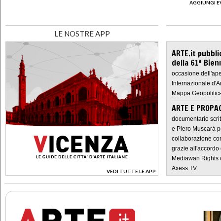
AGGIUNGI E
LE NOSTRE APP
ARTE.it pubbli
della 61ª Bien
occasione dell'ape
Internazionale d'A
Mappa Geopolitica
ARTE E PROPAG
documentario scrit
e Piero Muscarà pe
collaborazione con
grazie all'accordo 
Mediawan Rights c
Axess TV.
VEDI TUTTE LE APP
>