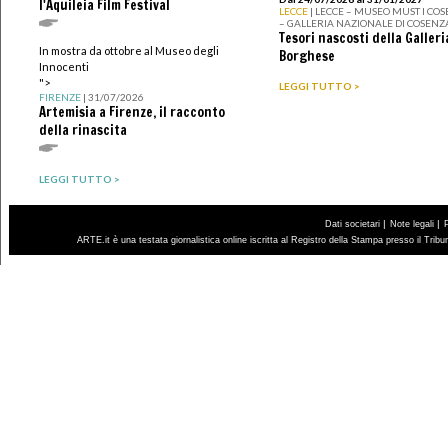
l'Aquileia Film Festival
LECCE
| LECCE – MUSEO MUST I CO
– GALLERIA NAZIONALE DI COSENZ
Tesori nascosti della Galleri
In mostra da ottobre al Museo degli
Borghese
Innocenti
">
LEGGI TUTTO >
FIRENZE
| 31/07/2026
Artemisia a Firenze, il racconto
della rinascita
LEGGI TUTTO >
|
|
Dati societari
Note legali
ARTE.it è una testata giornalistica online iscritta al Registro della Stampa presso il Trib