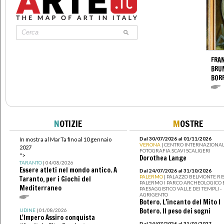
FRAN
BRU
BOR
N
OTIZIE
M
OSTRE
Dal 30/07/2026 al 01/11/2026
In mostra al MarTa fino al 10 gennaio
VERONA
| CENTRO INTERNAZIONAL
2027
FOTOGRAFIA SCAVI SCALIGERI
">
Dorothea Lange
TARANTO
| 04/08/2026
Essere atleti nel mondo antico. A
Dal 24/07/2026 al 31/10/2026
PALERMO
| PALAZZO BELMONTE RIS
Taranto, per i Giochi del
PALERMO I PARCO ARCHEOLOGICO 
Mediterraneo
PAESAGGISTICO VALLE DEI TEMPLI -
AGRIGENTO
Botero. L’incanto del Mito I
Botero. Il peso dei sogni
UDINE
| 01/08/2026
L'Impero Assiro conquista
Dal 24/07/2026 al 31/01/2027