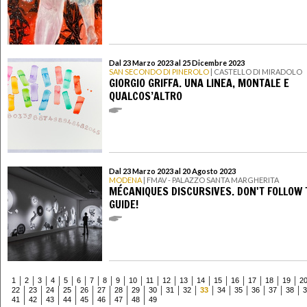
Dal 23 Marzo 2023 al 25 Dicembre 2023
SAN SECONDO DI PINEROLO
| CASTELLO DI MIRADOLO
GIORGIO GRIFFA. UNA LINEA, MONTALE E
QUALCOS’ALTRO
Dal 23 Marzo 2023 al 20 Agosto 2023
MODENA
| FMAV - PALAZZO SANTA MARGHERITA
MÉCANIQUES DISCURSIVES. DON'T FOLLOW 
GUIDE!
1
2
3
4
5
6
7
8
9
10
11
12
13
14
15
16
17
18
19
2
22
23
24
25
26
27
28
29
30
31
32
33
34
35
36
37
38
3
41
42
43
44
45
46
47
48
49