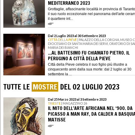
MEDITERRANEO 2023
Grottaglie, affascinante località in provincia di Taranto
il suo ruolo eccezionale nel panorama dell'arte cera
il quartiere int...
Dal 2 Luglio 2023 al 30 Settembre 2023
CITTÀ DELLA PIEVE
| PALAZZO DELLA CORGNA, MUSEO C
DIOCESANO DI SANTA MARIA DEI SERVI, ORATORIO DI S
MARIA DEI BIANCHI
...AL BATTESIMO FU CHIAMATO PIETRO. IL
PERUGINO A CITTÀ DELLA PIEVE
Città della Pieve celebra il suo figlio più illustre a
cinquecento anni dalla sua morte: dal 2 luglio al 30
settembre la ...
TUTTE LE
MOSTRE
DEL 02 LUGLIO 2023
Dal 25 Marzo 2023 al 3 Settembre 2023
TRIESTE
| MAGAZZINO 26
IL MITO DELL’ARTE AFRICANA NEL ‘900. DA
PICASSO A MAN RAY, DA CALDER A BASQUI
MATISSE