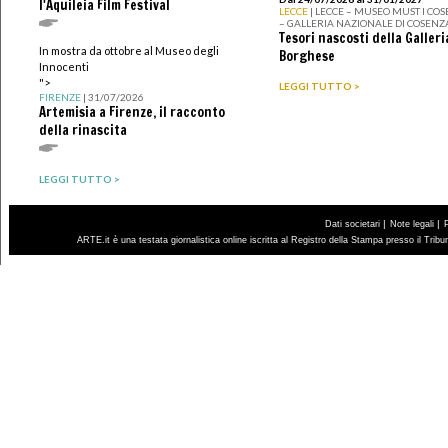
l'Aquileia Film Festival
LECCE
| LECCE – MUSEO MUST I CO
– GALLERIA NAZIONALE DI COSENZ
Tesori nascosti della Galleri
In mostra da ottobre al Museo degli
Borghese
Innocenti
">
LEGGI TUTTO >
FIRENZE
| 31/07/2026
Artemisia a Firenze, il racconto
della rinascita
LEGGI TUTTO >
|
|
Dati societari
Note legali
ARTE.it è una testata giornalistica online iscritta al Registro della Stampa presso il Trib