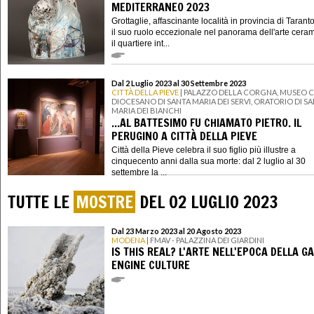
MEDITERRANEO 2023
Grottaglie, affascinante località in provincia di Taranto
il suo ruolo eccezionale nel panorama dell'arte cera
il quartiere int...
Dal 2 Luglio 2023 al 30 Settembre 2023
CITTÀ DELLA PIEVE
| PALAZZO DELLA CORGNA, MUSEO C
DIOCESANO DI SANTA MARIA DEI SERVI, ORATORIO DI S
MARIA DEI BIANCHI
...AL BATTESIMO FU CHIAMATO PIETRO. IL
PERUGINO A CITTÀ DELLA PIEVE
Città della Pieve celebra il suo figlio più illustre a
cinquecento anni dalla sua morte: dal 2 luglio al 30
settembre la ...
TUTTE LE
MOSTRE
DEL 02 LUGLIO 2023
Dal 23 Marzo 2023 al 20 Agosto 2023
MODENA
| FMAV - PALAZZINA DEI GIARDINI
IS THIS REAL? L'ARTE NELL'EPOCA DELLA G
ENGINE CULTURE