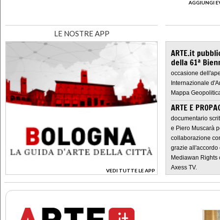
AGGIUNGI E
LE NOSTRE APP
ARTE.it pubbli
della 61ª Bien
occasione dell'ape
Internazionale d'A
Mappa Geopolitica
ARTE E PROPAG
documentario scrit
e Piero Muscarà pe
collaborazione con
grazie all'accordo 
Mediawan Rights c
Axess TV.
VEDI TUTTE LE APP
>