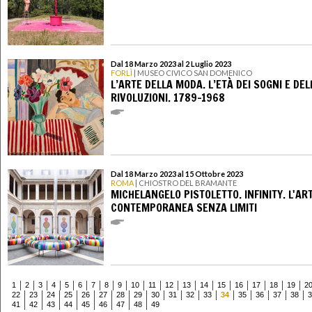
Dal 18 Marzo 2023 al 2 Luglio 2023
FORLÌ
| MUSEO CIVICO SAN DOMENICO
L’ARTE DELLA MODA. L’ETÀ DEI SOGNI E DEL
RIVOLUZIONI. 1789-1968
Dal 18 Marzo 2023 al 15 Ottobre 2023
ROMA
| CHIOSTRO DEL BRAMANTE
MICHELANGELO PISTOLETTO. INFINITY. L'AR
CONTEMPORANEA SENZA LIMITI
1
2
3
4
5
6
7
8
9
10
11
12
13
14
15
16
17
18
19
2
22
23
24
25
26
27
28
29
30
31
32
33
34
35
36
37
38
3
41
42
43
44
45
46
47
48
49