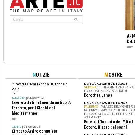
AND
DEL 
N
OTIZIE
M
OSTRE
Dal 30/07/2026 al 01/11/2026
In mostra al MarTa fino al 10 gennaio
VERONA
| CENTRO INTERNAZIONAL
2027
FOTOGRAFIA SCAVI SCALIGERI
">
Dorothea Lange
TARANTO
| 04/08/2026
Essere atleti nel mondo antico. A
Dal 24/07/2026 al 31/10/2026
PALERMO
| PALAZZO BELMONTE RIS
Taranto, per i Giochi del
PALERMO I PARCO ARCHEOLOGICO 
Mediterraneo
PAESAGGISTICO VALLE DEI TEMPLI -
AGRIGENTO
Botero. L’incanto del Mito I
Botero. Il peso dei sogni
UDINE
| 01/08/2026
L'Impero Assiro conquista
Dal 24/07/2026 al 31/01/2027