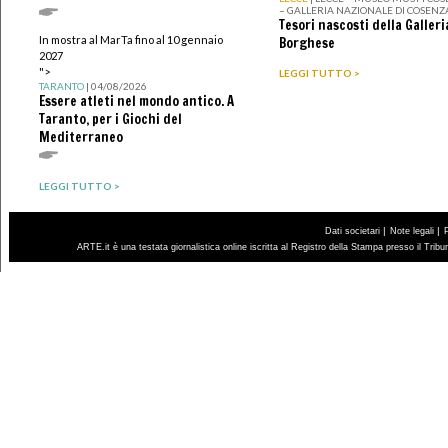
– GALLERIA NAZIONALE DI COSENZ
Tesori nascosti della Galleri
In mostra al MarTa fino al 10 gennaio
Borghese
2027
">
LEGGI TUTTO >
TARANTO
| 04/08/2026
Essere atleti nel mondo antico. A
Taranto, per i Giochi del
Mediterraneo
LEGGI TUTTO >
|
|
Dati societari
Note legali
ARTE.it è una testata giornalistica online iscritta al Registro della Stampa presso il Trib