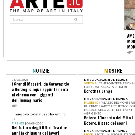
AME
MOD
MOD
N
OTIZIE
M
OSTRE
06/08/2026
Dal 30/07/2026 al 01/11/2026
I Grandi Maestri: da Caravaggio
VERONA
| CENTRO INTERNAZIONAL
FOTOGRAFIA SCAVI SCALIGERI
a Herzog, cinque appuntamenti
Dorothea Lange
al cinema con i giganti
Dal 24/07/2026 al 31/10/2026
dell'immaginario
PALERMO
| PALAZZO BELMONTE RIS
PALERMO I PARCO ARCHEOLOGICO 
PAESAGGISTICO VALLE DEI TEMPLI -
AGRIGENTO
Il nuovo volto del museo fiorentino
Botero. L’incanto del Mito I
">
Botero. Il peso dei sogni
FIRENZE
| 06/08/2026
Nel futuro degli Uffizi. Tra due
Dal 24/07/2026 al 31/01/2027
anni la chiusura dei lavori
LECCE
| LECCE – MUSEO MUST I CO