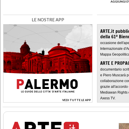
AGGIUNGI E
LE NOSTRE APP
ARTE.it pubbli
della 61ª Bien
occasione dell'ape
Internazionale d'A
Mappa Geopolitica
ARTE E PROPAG
documentario scrit
e Piero Muscarà pe
collaborazione con
grazie all'accordo 
Mediawan Rights c
Axess TV.
VEDI TUTTE LE APP
>