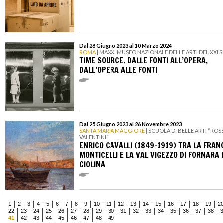
Dal 28 Giugno 2023 al 10 Marzo 2024
ROMA
| MAXXI MUSEO NAZIONALE DELLE ARTI DEL XXI
TIME SOURCE. DALLE FONTI ALL’OPERA,
DALL’OPERA ALLE FONTI
Dal 25 Giugno 2023 al 26 Novembre 2023
SANTA MARIA MAGGIORE
| SCUOLA DI BELLE ARTI “ROS
VALENTINI”
ENRICO CAVALLI (1849-1919) TRA LA FRANC
MONTICELLI E LA VAL VIGEZZO DI FORNARA 
CIOLINA
1
2
3
4
5
6
7
8
9
10
11
12
13
14
15
16
17
18
19
2
22
23
24
25
26
27
28
29
30
31
32
33
34
35
36
37
38
3
41
42
43
44
45
46
47
48
49