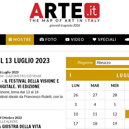
giovedì 6 agosto 2026
MOSTRE
FOTO
VIDEO
SPECIALI
L 13 LUGLIO 2023
Regione
16 Luglio 2023
LUG
ENI - GAZOMETRO OSTIENSE
 - IL FESTIVAL DELLA VISIONE E
IGITALE. VI EDIZIONE
LUN
MAR
MER
izione, torna dal 13 al 16
26
27
28
festival ideato da Francesco Rutelli, con la
3
4
5
10
11
12
29 Ottobre 2023
ELLE ALBERE
17
18
19
 GIOSTRA DELLA VITA