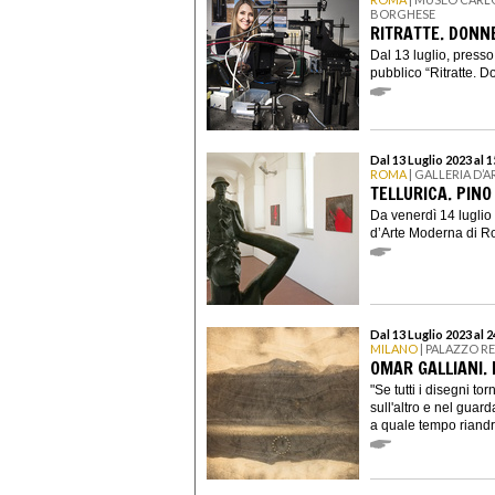
BORGHESE
RITRATTE. DONNE
Dal 13 luglio, presso
pubblico “Ritratte. Do
Dal 13 Luglio 2023 al 
ROMA
| GALLERIA D’
TELLURICA. PINO
Da venerdì 14 luglio 
d’Arte Moderna di Rom
Dal 13 Luglio 2023 al 
MILANO
| PALAZZO R
OMAR GALLIANI.
"Se tutti i disegni t
sull'altro e nel guar
a quale tempo riandr