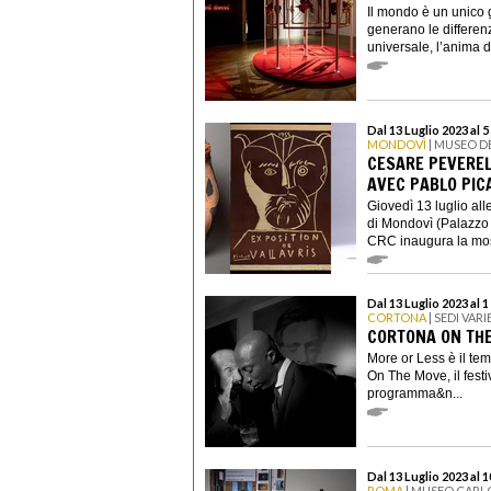
Il mondo è un unico 
generano le differe
universale, l’anima de
Dal 13 Luglio 2023 al
MONDOVÌ
| MUSEO D
CESARE PEVEREL
AVEC PABLO PIC
Giovedì 13 luglio al
di Mondovì (Palazz
CRC inaugura la mos
Dal 13 Luglio 2023 al 
CORTONA
| SEDI VARI
CORTONA ON THE
More or Less è il tem
On The Move, il festiv
programma&n...
Dal 13 Luglio 2023 al 
ROMA
| MUSEO CARLO 