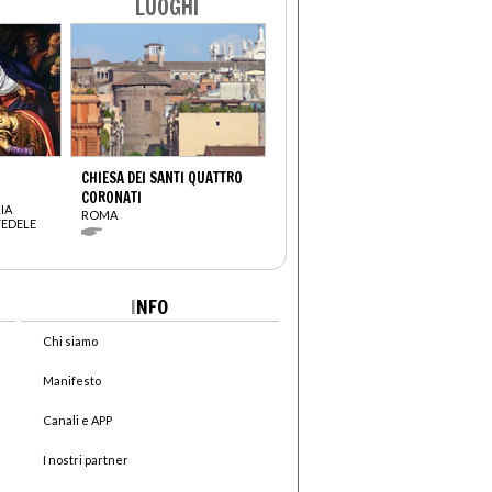
LUOGHI
CHIESA DEI SANTI QUATTRO
CORONATI
IA
ROMA
FEDELE
I
NFO
Chi siamo
Manifesto
Canali e APP
I nostri partner