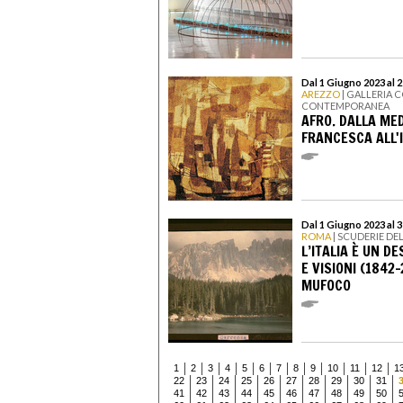
Dal 1 Giugno 2023 al 
AREZZO
| GALLERIA 
CONTEMPORANEA
AFRO. DALLA MED
FRANCESCA ALL'
Dal 1 Giugno 2023 al 
ROMA
| SCUDERIE DE
L’ITALIA È UN D
E VISIONI (1842-
MUFOCO
1
2
3
4
5
6
7
8
9
10
11
12
1
22
23
24
25
26
27
28
29
30
31
41
42
43
44
45
46
47
48
49
50