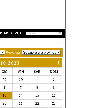
ARCHIVIO
Provincia
LIO 2023
GIO
VEN
SAB
DOM
29
30
1
2
6
7
8
9
13
14
15
16
20
21
22
23