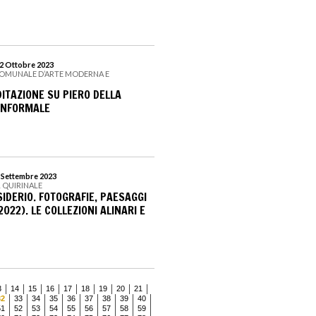
22 Ottobre 2023
COMUNALE D’ARTE MODERNA E
ITAZIONE SU PIERO DELLA
INFORMALE
3 Settembre 2023
L QUIRINALE
ESIDERIO. FOTOGRAFIE, PAESAGGI
2022). LE COLLEZIONI ALINARI E
3
14
15
16
17
18
19
20
21
32
33
34
35
36
37
38
39
40
51
52
53
54
55
56
57
58
59