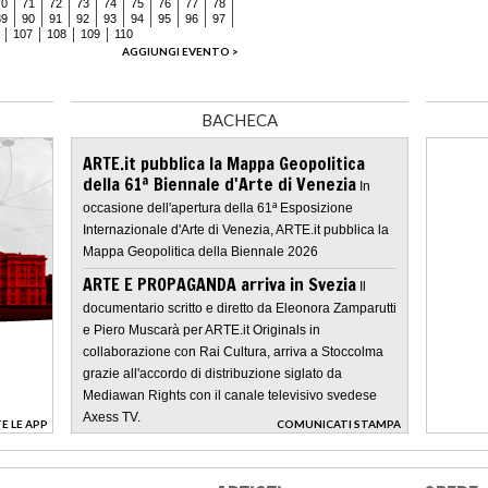
70
71
72
73
74
75
76
77
78
89
90
91
92
93
94
95
96
97
107
108
109
110
AGGIUNGI EVENTO >
BACHECA
ARTE.it pubblica la Mappa Geopolitica
della 61ª Biennale d'Arte di Venezia
In
occasione dell'apertura della 61ª Esposizione
Internazionale d'Arte di Venezia, ARTE.it pubblica la
Mappa Geopolitica della Biennale 2026
ARTE E PROPAGANDA arriva in Svezia
Il
documentario scritto e diretto da Eleonora Zamparutti
e Piero Muscarà per ARTE.it Originals in
collaborazione con Rai Cultura, arriva a Stoccolma
grazie all'accordo di distribuzione siglato da
Mediawan Rights con il canale televisivo svedese
Axess TV.
E LE APP
COMUNICATI STAMPA
>