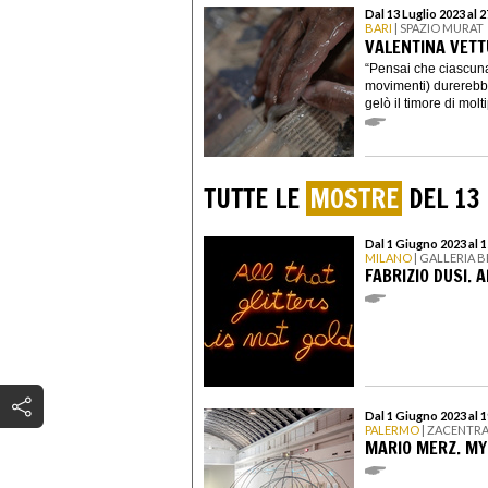
Dal 13 Luglio 2023 al 
BARI
| SPAZIO MURAT
VALENTINA VETTU
“Pensai che ciascuna
movimenti) durerebb
gelò il timore di moltip
TUTTE LE
MOSTRE
DEL 13 
Dal 1 Giugno 2023 al 
MILANO
| GALLERIA 
FABRIZIO DUSI. 
Dal 1 Giugno 2023 al
PALERMO
| ZACENTRA
MARIO MERZ. MY