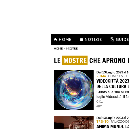
HOME
NOTIZIE
GUIDE
HOME
>
MOSTRE
LE
MOSTRE
CHE APRONO I
Dal 13 Luglio 2023 al 
ROMA
| COMPLESSO 
VIDEOCITTÀ 2023
DELLA CULTURA D
Giunto alla sua VI ed
luglio Videocittà, il 
dir...
Dal 13 Luglio 2023 al 
TRENTO
| PALAZZO D
ANIMA MUNDI. LA