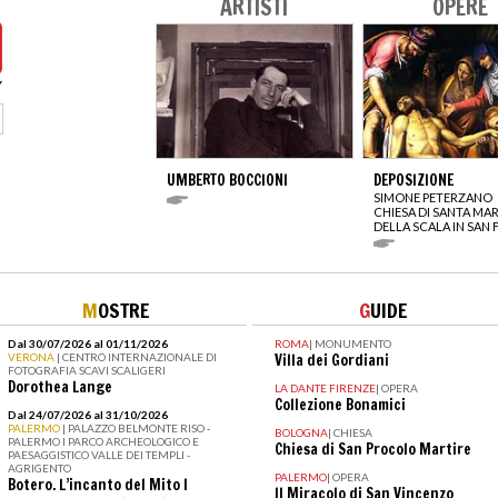
ARTISTI
OPERE
UMBERTO BOCCIONI
DEPOSIZIONE
SIMONE PETERZANO
CHIESA DI SANTA MAR
DELLA SCALA IN SAN 
M
OSTRE
G
UIDE
Dal 30/07/2026 al 01/11/2026
ROMA
|
MONUMENTO
VERONA
| CENTRO INTERNAZIONALE DI
Villa dei Gordiani
FOTOGRAFIA SCAVI SCALIGERI
Dorothea Lange
LA DANTE FIRENZE
|
OPERA
Collezione Bonamici
Dal 24/07/2026 al 31/10/2026
PALERMO
| PALAZZO BELMONTE RISO -
BOLOGNA
|
CHIESA
PALERMO I PARCO ARCHEOLOGICO E
Chiesa di San Procolo Martire
PAESAGGISTICO VALLE DEI TEMPLI -
AGRIGENTO
PALERMO
|
OPERA
Botero. L’incanto del Mito I
Il Miracolo di San Vincenzo