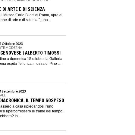
 DI ARTE E DI SCIENZA
 il Museo Carlo Bilotti di Roma, apre al
nne di arte e di scienza”, una...
15 Ottobre 2023
ARTE MODERNA
 GENOVESE | ALBERTO TIMOSSI
fino a domenica 15 ottobre, la Galleria
a ospita Tellurica, mostra di Pino ...
24 Settembre 2023
EALE
 DIACRONICA. IL TEMPO SOSPESO
ornassero a casa ripiegandosi l'uno
darsi ripercorressero le trame del tempo;
ebbero? In...