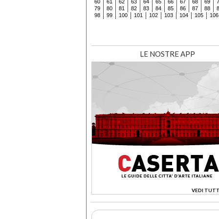
60
61
62
63
64
65
66
67
68
69
79
80
81
82
83
84
85
86
87
88
98
99
100
101
102
103
104
105
106
LE NOSTRE APP
VEDI TUTT
>