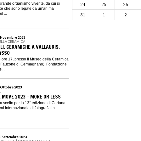
grande organismo vivente, da cui si
24
25
26
nze che sono legate da un’anima
l ...
31
1
2
 5 Novembre 2023
ELLA CERAMICA
LI. CERAMICHE A VALLAURIS.
ASSO
le ore 17, presso il Museo della Ceramica
o Fauzone di Germagnano), Fondazione
...
1 Ottobre 2023
E
 MOVE 2023 - MORE OR LESS
a scelto per la 13° edizione di Cortona
al internazionale di fotografia in
10 Settembre 2023
BILOTTI | ARANCIERA DI VILLA