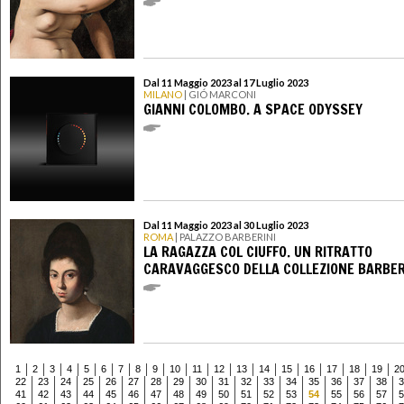
Dal 11 Maggio 2023 al 17 Luglio 2023
MILANO
| GIÓ MARCONI
GIANNI COLOMBO. A SPACE ODYSSEY
Dal 11 Maggio 2023 al 30 Luglio 2023
ROMA
| PALAZZO BARBERINI
LA RAGAZZA COL CIUFFO. UN RITRATTO
CARAVAGGESCO DELLA COLLEZIONE BARBER
1
2
3
4
5
6
7
8
9
10
11
12
13
14
15
16
17
18
19
2
22
23
24
25
26
27
28
29
30
31
32
33
34
35
36
37
38
3
41
42
43
44
45
46
47
48
49
50
51
52
53
54
55
56
57
5