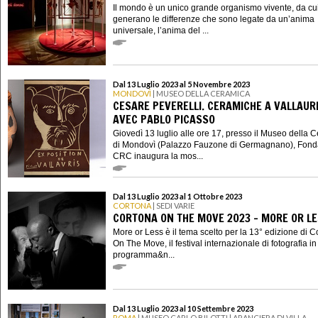
Il mondo è un unico grande organismo vivente, da cui
generano le differenze che sono legate da un’anima
universale, l’anima del ...
Dal 13 Luglio 2023 al 5 Novembre 2023
MONDOVÌ
| MUSEO DELLA CERAMICA
CESARE PEVERELLI. CERAMICHE A VALLAURI
AVEC PABLO PICASSO
Giovedì 13 luglio alle ore 17, presso il Museo della 
di Mondovì (Palazzo Fauzone di Germagnano), Fond
CRC inaugura la mos...
Dal 13 Luglio 2023 al 1 Ottobre 2023
CORTONA
| SEDI VARIE
CORTONA ON THE MOVE 2023 - MORE OR L
More or Less è il tema scelto per la 13° edizione di C
On The Move, il festival internazionale di fotografia in
programma&n...
Dal 13 Luglio 2023 al 10 Settembre 2023
ROMA
| MUSEO CARLO BILOTTI | ARANCIERA DI VILLA