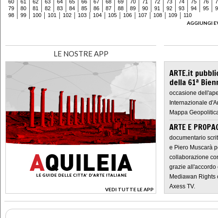
60
61
62
63
64
65
66
67
68
69
70
71
72
73
74
75
76
7
79
80
81
82
83
84
85
86
87
88
89
90
91
92
93
94
95
9
98
99
100
101
102
103
104
105
106
107
108
109
110
AGGIUNGI E
LE NOSTRE APP
ARTE.it pubbli
della 61ª Bien
occasione dell'ape
Internazionale d'A
Mappa Geopolitica
ARTE E PROPAG
documentario scrit
e Piero Muscarà pe
collaborazione con
grazie all'accordo 
Mediawan Rights c
Axess TV.
VEDI TUTTE LE APP
>