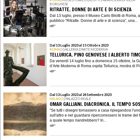
BORGHESE
RITRATTE. DONNE DI ARTE E DI SCIENZA
Dal 13 luglio, presso il Museo Carlo Bilotti di Roma, a
pubblico “Ritratte. Donne di arte e di scienza”, una...
Dal 13 Luglio 2023 al 15 Ottobre 2023
ROMA
| GALLERIA D’ARTE MODERNA
TELLURICA. PINO GENOVESE | ALBERTO TIM
Da venerdì 14 luglio fino a domenica 15 ottobre, la Ga
d’Arte Moderna di Roma ospita Tellurica, mostra di Pin
Dal 13 Luglio 2023 al 24 Settembre 2023
MILANO
| PALAZZO REALE
OMAR GALLIANI. DIACRONICA. IL TEMPO SO
"Se tutti i disegni tornassero a casa ripiegandosi l'un
sull'altro e nel guardarsi ripercorressero le trame del
a quale tempo riandrebbero? In...