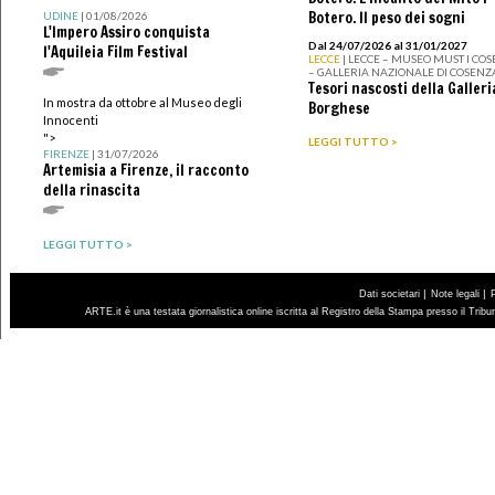
Botero. Il peso dei sogni
UDINE
| 01/08/2026
L'Impero Assiro conquista
Dal 24/07/2026 al 31/01/2027
l'Aquileia Film Festival
LECCE
| LECCE – MUSEO MUST I CO
– GALLERIA NAZIONALE DI COSENZ
Tesori nascosti della Galleri
In mostra da ottobre al Museo degli
Borghese
Innocenti
">
LEGGI TUTTO >
FIRENZE
| 31/07/2026
Artemisia a Firenze, il racconto
della rinascita
LEGGI TUTTO >
|
|
Dati societari
Note legali
ARTE.it è una testata giornalistica online iscritta al Registro della Stampa presso il Trib