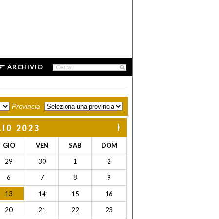
ARCHIVIO
Provincia
LIO 2023
GIO
VEN
SAB
DOM
29
30
1
2
6
7
8
9
13
14
15
16
20
21
22
23