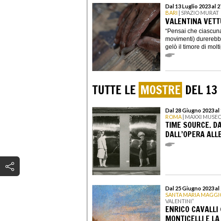
Dal 13 Luglio 2023 al 
BARI
| SPAZIO MURAT
VALENTINA VETTU
“Pensai che ciascuna
movimenti) durerebb
gelò il timore di moltip
TUTTE LE
MOSTRE
DEL 13 
Dal 28 Giugno 2023 al
ROMA
| MAXXI MUSEO
TIME SOURCE. DA
DALL’OPERA ALLE
Dal 25 Giugno 2023 a
SANTA MARIA MAGGI
VALENTINI”
ENRICO CAVALLI 
MONTICELLI E LA