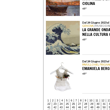
CIOLINA
Dal 24 Giugno 2023 al
GENOVA
| MUSEO D'A
LA GRANDE ONDA
NELLA CULTURA 
Dal 24 Giugno 2023 al
PAVULLO NEL FRIGN
EMANUELA BERG
1
2
3
4
5
6
7
8
9
10
11
12
1
22
23
24
25
26
27
28
29
30
31
41
42
43
44
45
46
47
48
49
50