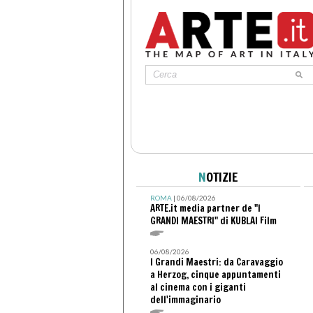
N
OTIZIE
ROMA
| 06/08/2026
ARTE.it media partner de "I
GRANDI MAESTRI" di KUBLAI Film
06/08/2026
I Grandi Maestri: da Caravaggio
a Herzog, cinque appuntamenti
al cinema con i giganti
dell'immaginario