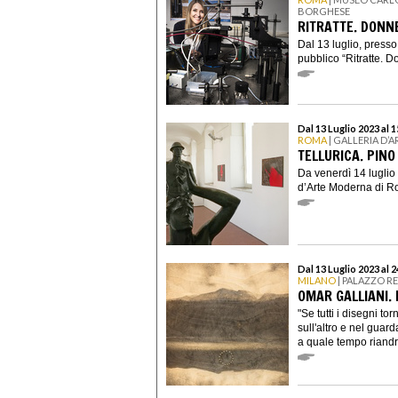
BORGHESE
RITRATTE. DONNE
Dal 13 luglio, presso
pubblico “Ritratte. Do
Dal 13 Luglio 2023 al 
ROMA
| GALLERIA D’
TELLURICA. PINO
Da venerdì 14 luglio 
d’Arte Moderna di Rom
Dal 13 Luglio 2023 al 
MILANO
| PALAZZO R
OMAR GALLIANI.
"Se tutti i disegni t
sull'altro e nel guar
a quale tempo riandr