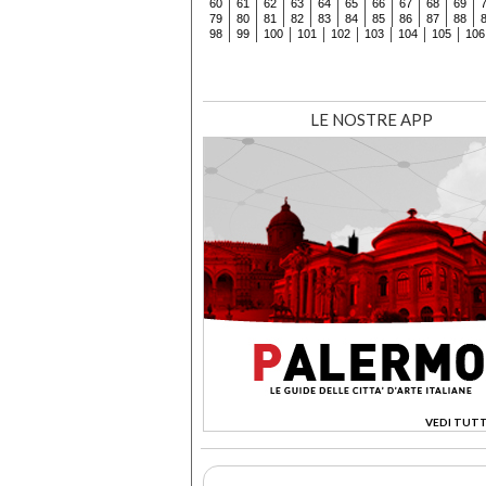
60
61
62
63
64
65
66
67
68
69
79
80
81
82
83
84
85
86
87
88
98
99
100
101
102
103
104
105
106
LE NOSTRE APP
VEDI TUTT
>