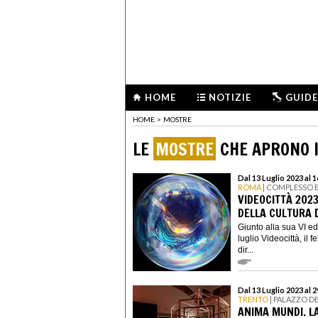
HOME
NOTIZIE
GUIDE
HOME
>
MOSTRE
LE
MOSTRE
CHE APRONO I
Dal 13 Luglio 2023 al 
ROMA
| COMPLESSO 
VIDEOCITTÀ 2023
DELLA CULTURA D
Giunto alla sua VI ed
luglio Videocittà, il 
dir...
Dal 13 Luglio 2023 al 
TRENTO
| PALAZZO D
ANIMA MUNDI. LA