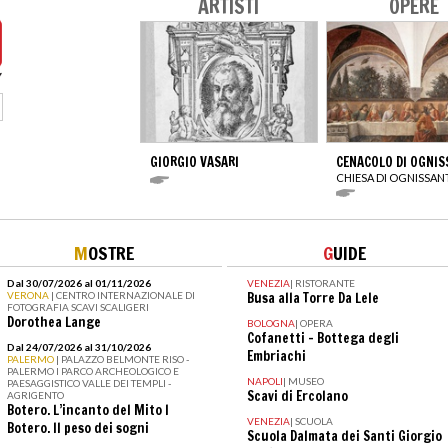
ARTISTI
OPERE
GIORGIO VASARI
CENACOLO DI OGNIS
CHIESA DI OGNISSAN
M
OSTRE
G
UIDE
Dal 30/07/2026 al 01/11/2026
VENEZIA
|
RISTORANTE
VERONA
| CENTRO INTERNAZIONALE DI
Busa alla Torre Da Lele
FOTOGRAFIA SCAVI SCALIGERI
Dorothea Lange
BOLOGNA
|
OPERA
Cofanetti - Bottega degli
Dal 24/07/2026 al 31/10/2026
Embriachi
PALERMO
| PALAZZO BELMONTE RISO -
PALERMO I PARCO ARCHEOLOGICO E
NAPOLI
|
MUSEO
PAESAGGISTICO VALLE DEI TEMPLI -
Scavi di Ercolano
AGRIGENTO
Botero. L’incanto del Mito I
VENEZIA
|
SCUOLA
Botero. Il peso dei sogni
Scuola Dalmata dei Santi Giorgio