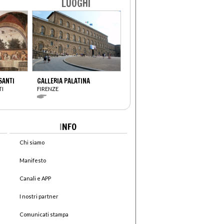
LUOGHI
SANTI
GALLERIA PALATINA
TI
FIRENZE
I
NFO
Chi siamo
Manifesto
Canali e APP
I nostri partner
Comunicati stampa