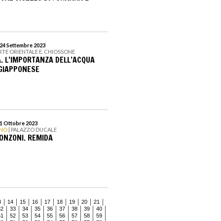
 24 Settembre 2023
RTE ORIENTALE E. CHIOSSONE
. L’IMPORTANZA DELL’ACQUA
GIAPPONESE
 1 Ottobre 2023
ANO
| PALAZZO DUCALE
ONZONI. REMIDA
3
14
15
16
17
18
19
20
21
32
33
34
35
36
37
38
39
40
51
52
53
54
55
56
57
58
59