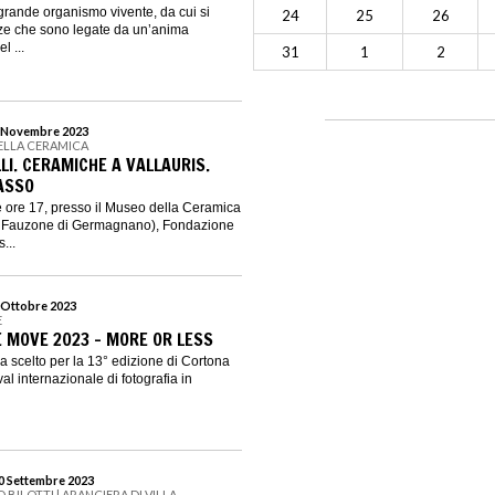
grande organismo vivente, da cui si
24
25
26
nze che sono legate da un’anima
l ...
31
1
2
 5 Novembre 2023
ELLA CERAMICA
LI. CERAMICHE A VALLAURIS.
ASSO
le ore 17, presso il Museo della Ceramica
o Fauzone di Germagnano), Fondazione
...
1 Ottobre 2023
E
 MOVE 2023 - MORE OR LESS
a scelto per la 13° edizione di Cortona
al internazionale di fotografia in
10 Settembre 2023
BILOTTI | ARANCIERA DI VILLA