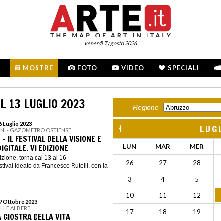
venerdì 7 agosto 2026
MOSTRE
FOTO
VIDEO
SPECIALI
L 13 LUGLIO 2023
Regione
16 Luglio 2023
LUG
ENI - GAZOMETRO OSTIENSE
 - IL FESTIVAL DELLA VISIONE E
IGITALE. VI EDIZIONE
LUN
MAR
MER
izione, torna dal 13 al 16
26
27
28
festival ideato da Francesco Rutelli, con la
3
4
5
10
11
12
29 Ottobre 2023
ELLE ALBERE
17
18
19
 GIOSTRA DELLA VITA