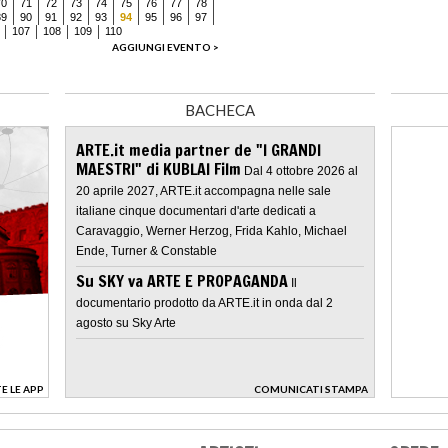
70
71
72
73
74
75
76
77
78
89
90
91
92
93
94
95
96
97
107
108
109
110
AGGIUNGI EVENTO >
BACHECA
ARTE.it media partner de "I GRANDI
MAESTRI" di KUBLAI Film
Dal 4 ottobre 2026 al
20 aprile 2027, ARTE.it accompagna nelle sale
italiane cinque documentari d'arte dedicati a
Caravaggio, Werner Herzog, Frida Kahlo, Michael
Ende, Turner & Constable
Su SKY va ARTE E PROPAGANDA
Il
documentario prodotto da ARTE.it in onda dal 2
agosto su Sky Arte
E LE APP
COMUNICATI STAMPA
>