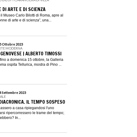
 DI ARTE E DI SCIENZA
 il Museo Carlo Bilotti di Roma, apre al
nne di arte e di scienza”, una...
15 Ottobre 2023
ARTE MODERNA
 GENOVESE | ALBERTO TIMOSSI
fino a domenica 15 ottobre, la Galleria
a ospita Tellurica, mostra di Pino ...
24 Settembre 2023
EALE
 DIACRONICA. IL TEMPO SOSPESO
ornassero a casa ripiegandosi l'uno
darsi ripercorressero le trame del tempo;
ebbero? In...