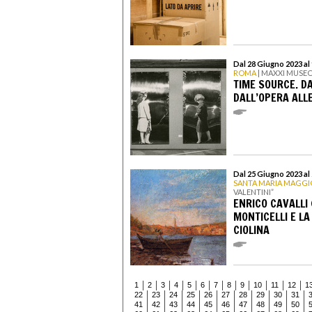
Dal 28 Giugno 2023 al
ROMA
| MAXXI MUSEO
TIME SOURCE. DA
DALL’OPERA ALLE
Dal 25 Giugno 2023 a
SANTA MARIA MAGGI
VALENTINI”
ENRICO CAVALLI 
MONTICELLI E LA
CIOLINA
1
2
3
4
5
6
7
8
9
10
11
12
1
22
23
24
25
26
27
28
29
30
31
41
42
43
44
45
46
47
48
49
50