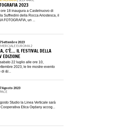
TOGRAFIA 2023
e ore 18 inaugura a Castelnuovo di
 Suffredini della Rocca Ariostesca, il
A FOTOGRAFIA, un ...
17 Settembre 2023
MERCIALE EUROMA 2
ZA, C’È… IL FESTIVAL DELLA
V EDIZIONE
abato 22 luglio alle ore 10,
 settembre 2023, le tre mostre-evento
di &l...
27 Agosto 2023
PACE
gosto Studio la Linea Verticale sarà
La Cooperativa Etica Oqdany accog...