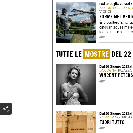
Dal 22 Luglio 2023 al
SAN QUIRICO D'ORCI
VIGNONI
FORME NEL VERD
È lo scultore Emanuel
cinquantaduesima ed
ideata nel 1971 da M
TUTTE LE
MOSTRE
DEL 22 
Dal 28 Giugno 2023 al
BOLOGNA
| PALAZZO
VINCENT PETERS
Dal 28 Giugno 2023 al
ROMA
| MAXXI MUSEO
FUORI TUTTO