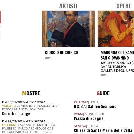
ARTISTI
OPERE
GIORGIO DE CHIRICO
MADONNA COL BAMB
SAN GIOVANNINO
JACOPO CARRUCCI 
DA PONTORMO)
GALLERIE DEGLI UFFI
M
OSTRE
G
UIDE
Dal 30/07/2026 al 01/11/2026
PALERMO
|
HOTEL
VERONA
| CENTRO INTERNAZIONALE DI
B & B Al Galileo Siciliano
FOTOGRAFIA SCAVI SCALIGERI
Dorothea Lange
ROMA
|
MONUMENTO
Piazza di Spagna
Dal 24/07/2026 al 31/10/2026
PALERMO
| PALAZZO BELMONTE RISO -
GENOVA
|
CHIESA
PALERMO I PARCO ARCHEOLOGICO E
Chiesa di Santa Maria della Cella
PAESAGGISTICO VALLE DEI TEMPLI -