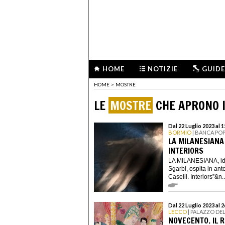
HOME
NOTIZIE
GUIDE
HOME
>
MOSTRE
LE
MOSTRE
CHE APRONO I
Dal 22 Luglio 2023 al 
BORMIO
| BANCA PO
LA MILANESIANA 
INTERIORS
LA MILANESIANA, idea
Sgarbi, ospita in an
Caselli. Interiors”&n..
Dal 22 Luglio 2023 al
LECCO
| PALAZZO DE
NOVECENTO. IL 