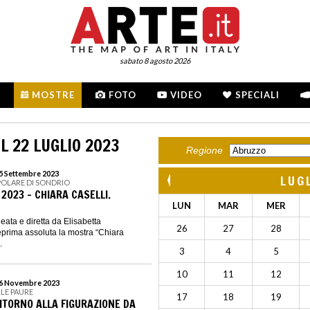
sabato 8 agosto 2026
MOSTRE
FOTO
VIDEO
SPECIALI
L 22 LUGLIO 2023
Regione
15 Settembre 2023
LUG
POLARE DI SONDRIO
2023 - CHIARA CASELLI.
LUN
MAR
MER
ta e diretta da Elisabetta
26
27
28
teprima assoluta la mostra “Chiara
.
3
4
5
10
11
12
 26 Novembre 2023
LLE PAURE
17
18
19
RITORNO ALLA FIGURAZIONE DA