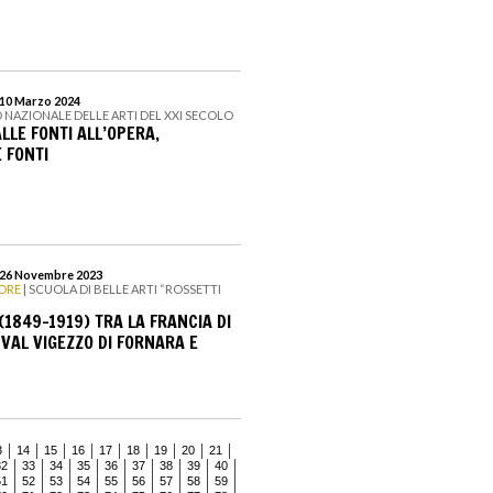
 10 Marzo 2024
 NAZIONALE DELLE ARTI DEL XXI SECOLO
LLE FONTI ALL’OPERA,
 FONTI
l 26 Novembre 2023
ORE
| SCUOLA DI BELLE ARTI “ROSSETTI
(1849-1919) TRA LA FRANCIA DI
 VAL VIGEZZO DI FORNARA E
3
14
15
16
17
18
19
20
21
32
33
34
35
36
37
38
39
40
51
52
53
54
55
56
57
58
59