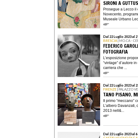
SIRONI A GUTTU
Prosegue a Lecco il c
Novecento, programm
Museale Urbano Lecch
Dal 22 Luglio 2023 al 
BRESCIA
| MO.CA - C
FEDERICO GAROLL
FOTOGRAFIA
L’esposizione propon
“vintage” d’autore in
carriera che ...
Dal 22 Luglio 2023 al 
FIRENZE
| PALAZZO V
TANO PISANO. 
Il primo “meccano” c
L’albero Davanzati, c
2013 nell&...
Dal 22 Luglio 2023 al 
CASTELNUOVO DI G