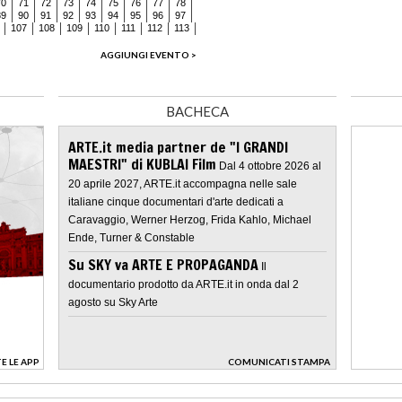
70
71
72
73
74
75
76
77
78
89
90
91
92
93
94
95
96
97
107
108
109
110
111
112
113
AGGIUNGI EVENTO >
BACHECA
ARTE.it media partner de "I GRANDI
MAESTRI" di KUBLAI Film
Dal 4 ottobre 2026 al
20 aprile 2027, ARTE.it accompagna nelle sale
italiane cinque documentari d'arte dedicati a
Caravaggio, Werner Herzog, Frida Kahlo, Michael
Ende, Turner & Constable
Su SKY va ARTE E PROPAGANDA
Il
documentario prodotto da ARTE.it in onda dal 2
agosto su Sky Arte
E LE APP
COMUNICATI STAMPA
>