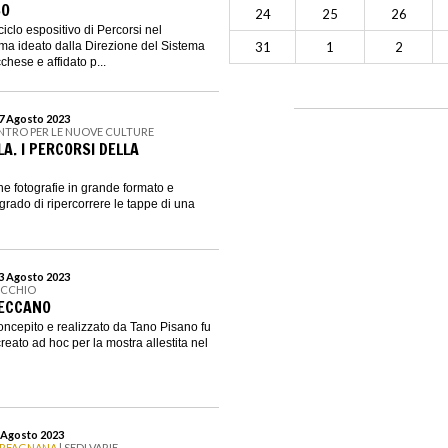
SO
24
25
26
iclo espositivo di Percorsi nel
a ideato dalla Direzione del Sistema
31
1
2
ese e affidato p...
27 Agosto 2023
ENTRO PER LE NUOVE CULTURE
A. I PERCORSI DELLA
e fotografie in grande formato e
 grado di ripercorrere le tappe di una
23 Agosto 2023
ECCHIO
MECCANO
oncepito e realizzato da Tano Pisano fu
reato ad hoc per la mostra allestita nel
6 Agosto 2023
ARFAGNANA
| SEDI VARIE