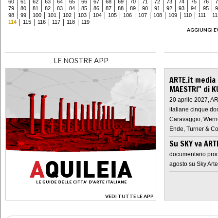
60
61
62
63
64
65
66
67
68
69
70
71
72
73
74
75
76
7
79
80
81
82
83
84
85
86
87
88
89
90
91
92
93
94
95
9
98
99
100
101
102
103
104
105
106
107
108
109
110
111
11
114
115
116
117
118
119
AGGIUNGI E
LE NOSTRE APP
ARTE.it media
MAESTRI" di K
20 aprile 2027, A
italiane cinque do
Caravaggio, Werne
Ende, Turner & Co
Su SKY va AR
documentario prod
agosto su Sky Arte
VEDI TUTTE LE APP
>