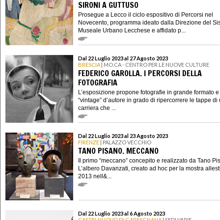
SIRONI A GUTTUSO
Prosegue a Lecco il ciclo espositivo di Percorsi nel
Novecento, programma ideato dalla Direzione del S
Museale Urbano Lecchese e affidato p...
Dal 22 Luglio 2023 al 27 Agosto 2023
BRESCIA
| MO.CA - CENTRO PER LE NUOVE CULTURE
FEDERICO GAROLLA. I PERCORSI DELLA
FOTOGRAFIA
L’esposizione propone fotografie in grande formato e
“vintage” d’autore in grado di ripercorrere le tappe di
carriera che ...
Dal 22 Luglio 2023 al 23 Agosto 2023
FIRENZE
| PALAZZO VECCHIO
TANO PISANO. MECCANO
Il primo “meccano” concepito e realizzato da Tano Pi
L’albero Davanzati, creato ad hoc per la mostra allest
2013 nell&...
Dal 22 Luglio 2023 al 6 Agosto 2023
CASTELNUOVO DI GARFAGNANA
| SEDI VARIE