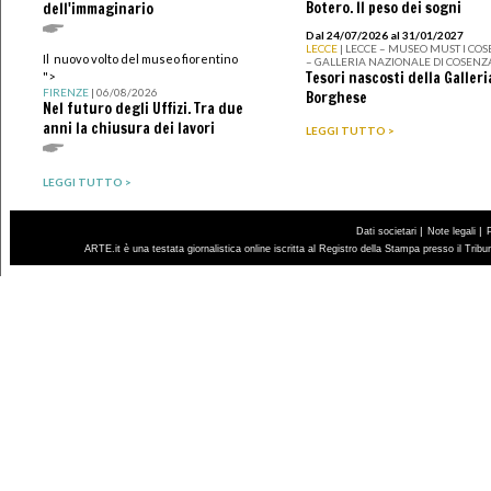
Botero. Il peso dei sogni
dell'immaginario
Dal 24/07/2026 al 31/01/2027
LECCE
| LECCE – MUSEO MUST I CO
Il nuovo volto del museo fiorentino
– GALLERIA NAZIONALE DI COSENZ
Tesori nascosti della Galleri
">
FIRENZE
| 06/08/2026
Borghese
Nel futuro degli Uffizi. Tra due
anni la chiusura dei lavori
LEGGI TUTTO >
LEGGI TUTTO >
|
|
Dati societari
Note legali
ARTE.it è una testata giornalistica online iscritta al Registro della Stampa presso il Trib