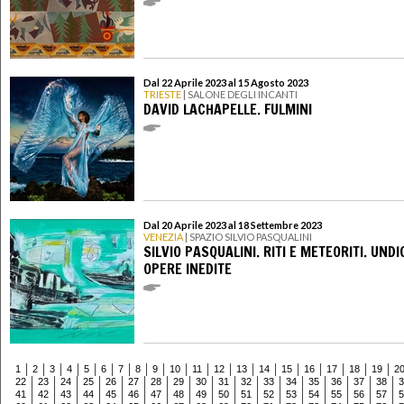
Dal 22 Aprile 2023 al 15 Agosto 2023
TRIESTE
| SALONE DEGLI INCANTI
DAVID LACHAPELLE. FULMINI
Dal 20 Aprile 2023 al 18 Settembre 2023
VENEZIA
| SPAZIO SILVIO PASQUALINI
SILVIO PASQUALINI. RITI E METEORITI. UNDI
OPERE INEDITE
1
2
3
4
5
6
7
8
9
10
11
12
13
14
15
16
17
18
19
2
22
23
24
25
26
27
28
29
30
31
32
33
34
35
36
37
38
3
41
42
43
44
45
46
47
48
49
50
51
52
53
54
55
56
57
5