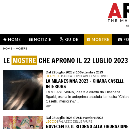
d
HOME
NOTIZIE
GUIDE
MOSTRE
F
HOME
>
MOSTRE
LE
MOSTRE
CHE APRONO IL 22 LUGLIO 2023
Dal 22 Luglio 2023 al 15 Settembre 2023
BORMIO
| BANCA POPOLARE DI SONDRIO
LA MILANESIANA 2023 - CHIARA CASELLI.
INTERIORS
LA MILANESIANA, ideata e diretta da Elisabetta
Sgarbi, ospita in anteprima assoluta la mostra “Chiar
Caselli. Interiors”&n...
Dal 22 Luglio 2023 al 26 Novembre 2023
LECCO
| PALAZZO DELLE PAURE
NOVECENTO. IL RITORNO ALLA FIGURAZIONE