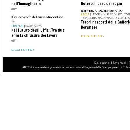
Botero. Il peso dei sogni
dell'immaginario
Dal 24/07/2026 al 31/01/2027
LECCE
| LECCE – MUSEO MUST I CO
Il nuovo volto del museo fiorentino
– GALLERIA NAZIONALE DI COSENZ
Tesori nascosti della Galleri
">
FIRENZE
| 06/08/2026
Borghese
Nel futuro degli Uffizi. Tra due
anni la chiusura dei lavori
LEGGI TUTTO >
LEGGI TUTTO >
|
|
Dati societari
Note legali
ARTE.it è una testata giornalistica online iscritta al Registro della Stampa presso il Trib