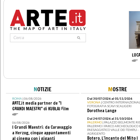
LUCA
N
OTIZIE
M
OSTRE
ROMA
| 06/08/2026
Dal 30/07/2026 al 01/11/2026
ARTE.it media partner de "I
VERONA
| CENTRO INTERNAZIONAL
FOTOGRAFIA SCAVI SCALIGERI
GRANDI MAESTRI" di KUBLAI Film
Dorothea Lange
Dal 24/07/2026 al 31/10/2026
PALERMO
| PALAZZO BELMONTE RIS
06/08/2026
PALERMO I PARCO ARCHEOLOGICO 
I Grandi Maestri: da Caravaggio
PAESAGGISTICO VALLE DEI TEMPLI -
a Herzog, cinque appuntamenti
AGRIGENTO
Botero. L’incanto del Mito I
al cinema con i giganti