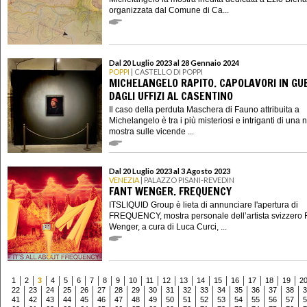
organizzata dal Comune di Ca...
Dal 20 Luglio 2023 al 28 Gennaio 2024
POPPI
| CASTELLO DI POPPI
MICHELANGELO RAPITO. CAPOLAVORI IN GU
DAGLI UFFIZI AL CASENTINO
Il caso della perduta Maschera di Fauno attribuita a
Michelangelo è tra i più misteriosi e intriganti di una
mostra sulle vicende ...
Dal 20 Luglio 2023 al 3 Agosto 2023
VENEZIA
| PALAZZO PISANI-REVEDIN
FANT WENGER. FREQUENCY
ITSLIQUID Group è lieta di annunciare l'apertura di
FREQUENCY, mostra personale dell’artista svizzero 
Wenger, a cura di Luca Curci, ...
1
2
3
4
5
6
7
8
9
10
11
12
13
14
15
16
17
18
19
2
22
23
24
25
26
27
28
29
30
31
32
33
34
35
36
37
38
3
41
42
43
44
45
46
47
48
49
50
51
52
53
54
55
56
57
5