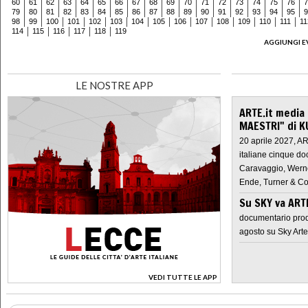
60
61
62
63
64
65
66
67
68
69
70
71
72
73
74
75
76
7
79
80
81
82
83
84
85
86
87
88
89
90
91
92
93
94
95
9
98
99
100
101
102
103
104
105
106
107
108
109
110
111
11
114
115
116
117
118
119
AGGIUNGI E
LE NOSTRE APP
ARTE.it media
MAESTRI" di K
20 aprile 2027, A
italiane cinque do
Caravaggio, Werne
Ende, Turner & Co
Su SKY va AR
documentario prod
agosto su Sky Arte
VEDI TUTTE LE APP
>