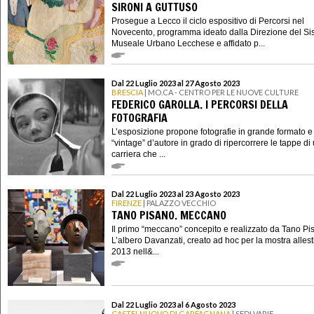
SIRONI A GUTTUSO
Prosegue a Lecco il ciclo espositivo di Percorsi nel
Novecento, programma ideato dalla Direzione del S
Museale Urbano Lecchese e affidato p...
Dal 22 Luglio 2023 al 27 Agosto 2023
BRESCIA
| MO.CA - CENTRO PER LE NUOVE CULTURE
FEDERICO GAROLLA. I PERCORSI DELLA
FOTOGRAFIA
L’esposizione propone fotografie in grande formato e
“vintage” d’autore in grado di ripercorrere le tappe di
carriera che ...
Dal 22 Luglio 2023 al 23 Agosto 2023
FIRENZE
| PALAZZO VECCHIO
TANO PISANO. MECCANO
Il primo “meccano” concepito e realizzato da Tano Pi
L’albero Davanzati, creato ad hoc per la mostra allest
2013 nell&...
Dal 22 Luglio 2023 al 6 Agosto 2023
CASTELNUOVO DI GARFAGNANA
| SEDI VARIE