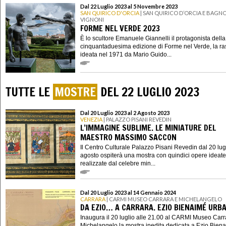
Dal 22 Luglio 2023 al 5 Novembre 2023
SAN QUIRICO D'ORCIA
| SAN QUIRICO D’ORCIA E BAGN
VIGNONI
FORME NEL VERDE 2023
È lo scultore Emanuele Giannelli il protagonista della
cinquantaduesima edizione di Forme nel Verde, la r
ideata nel 1971 da Mario Guido...
TUTTE LE
MOSTRE
DEL 22 LUGLIO 2023
Dal 20 Luglio 2023 al 2 Agosto 2023
VENEZIA
| PALAZZO PISANI REVEDIN
L’IMMAGINE SUBLIME. LE MINIATURE DEL
MAESTRO MASSIMO SACCON
Il Centro Culturale Palazzo Pisani Revedin dal 20 lugl
agosto ospiterà una mostra con quindici opere ideate
realizzate dal celebre min...
Dal 20 Luglio 2023 al 14 Gennaio 2024
CARRARA
| CARMI MUSEO CARRARA E MICHELANGELO
DA EZIO… A CARRARA. EZIO BIENAIMÉ URB
Inaugura il 20 luglio alle 21.00 al CARMI Museo Carr
Michelangelo la mostra inedita dedicata a Ezio Bien