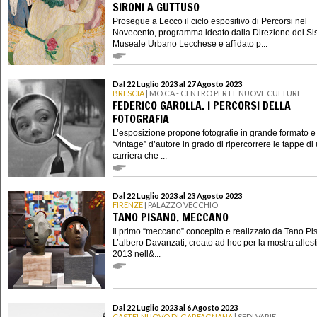
SIRONI A GUTTUSO
Prosegue a Lecco il ciclo espositivo di Percorsi nel
Novecento, programma ideato dalla Direzione del S
Museale Urbano Lecchese e affidato p...
Dal 22 Luglio 2023 al 27 Agosto 2023
BRESCIA
| MO.CA - CENTRO PER LE NUOVE CULTURE
FEDERICO GAROLLA. I PERCORSI DELLA
FOTOGRAFIA
L’esposizione propone fotografie in grande formato e
“vintage” d’autore in grado di ripercorrere le tappe di
carriera che ...
Dal 22 Luglio 2023 al 23 Agosto 2023
FIRENZE
| PALAZZO VECCHIO
TANO PISANO. MECCANO
Il primo “meccano” concepito e realizzato da Tano Pi
L’albero Davanzati, creato ad hoc per la mostra allest
2013 nell&...
Dal 22 Luglio 2023 al 6 Agosto 2023
CASTELNUOVO DI GARFAGNANA
| SEDI VARIE