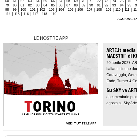
60
61
62
63
64
65
66
67
68
69
70
71
72
73
74
75
76
7
79
80
81
82
83
84
85
86
87
88
89
90
91
92
93
94
95
9
98
99
100
101
102
103
104
105
106
107
108
109
110
111
11
114
115
116
117
118
119
AGGIUNGI E
LE NOSTRE APP
ARTE.it media
MAESTRI" di K
20 aprile 2027, A
italiane cinque do
Caravaggio, Werne
Ende, Turner & Co
Su SKY va AR
documentario prod
agosto su Sky Arte
VEDI TUTTE LE APP
>