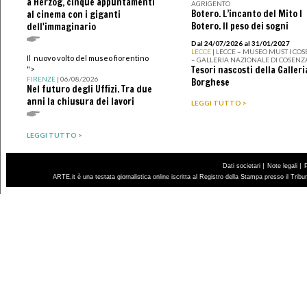
a Herzog, cinque appuntamenti
AGRIGENTO
Botero. L’incanto del Mito I
al cinema con i giganti
Botero. Il peso dei sogni
dell'immaginario
Dal 24/07/2026 al 31/01/2027
LECCE
| LECCE – MUSEO MUST I CO
Il nuovo volto del museo fiorentino
– GALLERIA NAZIONALE DI COSENZ
Tesori nascosti della Galleri
">
FIRENZE
| 06/08/2026
Borghese
Nel futuro degli Uffizi. Tra due
anni la chiusura dei lavori
LEGGI TUTTO >
LEGGI TUTTO >
|
|
Dati societari
Note legali
ARTE.it è una testata giornalistica online iscritta al Registro della Stampa presso il Trib