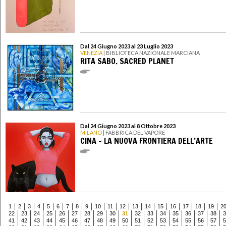
Dal 24 Giugno 2023 al 23 Luglio 2023
VENEZIA
| BIBLIOTECA NAZIONALE MARCIANA
RITA SABO. SACRED PLANET
Dal 24 Giugno 2023 al 8 Ottobre 2023
MILANO
| FABBRICA DEL VAPORE
CINA – LA NUOVA FRONTIERA DELL’ARTE
1
2
3
4
5
6
7
8
9
10
11
12
13
14
15
16
17
18
19
2
22
23
24
25
26
27
28
29
30
31
32
33
34
35
36
37
38
3
41
42
43
44
45
46
47
48
49
50
51
52
53
54
55
56
57
5