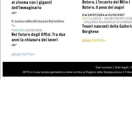
Botero. L’incanto del Mito I
al cinema con i giganti
Botero. Il peso dei sogni
dell'immaginario
Dal 24/07/2026 al 31/01/2027
LECCE
| LECCE – MUSEO MUST I CO
Il nuovo volto del museo fiorentino
– GALLERIA NAZIONALE DI COSENZ
Tesori nascosti della Galleri
">
FIRENZE
| 06/08/2026
Borghese
Nel futuro degli Uffizi. Tra due
anni la chiusura dei lavori
LEGGI TUTTO >
LEGGI TUTTO >
|
|
Dati societari
Note legali
ARTE.it è una testata giornalistica online iscritta al Registro della Stampa presso il Trib