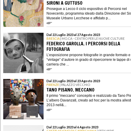
SIRONI A GUTTUSO
Prosegue a Lecco il ciclo espositivo di Percorsi nel
Novecento, programma ideato dalla Direzione del S
Museale Urbano Lecchese e affidato p...
Dal 22 Luglio 2023 al 27 Agosto 2023
BRESCIA
| MO.CA - CENTRO PER LE NUOVE CULTURE
FEDERICO GAROLLA. I PERCORSI DELLA
FOTOGRAFIA
L’esposizione propone fotografie in grande formato e
“vintage” d’autore in grado di ripercorrere le tappe di
carriera che ...
Dal 22 Luglio 2023 al 23 Agosto 2023
FIRENZE
| PALAZZO VECCHIO
TANO PISANO. MECCANO
Il primo “meccano” concepito e realizzato da Tano Pi
L’albero Davanzati, creato ad hoc per la mostra allest
2013 nell&...
Dal 22 Luglio 2023 al 6 Agosto 2023
CASTELNUOVO DI GARFAGNANA
| SEDI VARIE