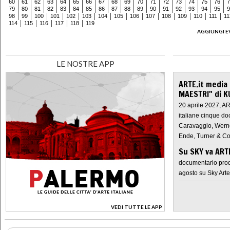
60
61
62
63
64
65
66
67
68
69
70
71
72
73
74
75
76
7
79
80
81
82
83
84
85
86
87
88
89
90
91
92
93
94
95
9
98
99
100
101
102
103
104
105
106
107
108
109
110
111
11
114
115
116
117
118
119
AGGIUNGI E
LE NOSTRE APP
ARTE.it media
MAESTRI" di K
20 aprile 2027, A
italiane cinque do
Caravaggio, Werne
Ende, Turner & Co
Su SKY va AR
documentario prod
agosto su Sky Arte
VEDI TUTTE LE APP
>