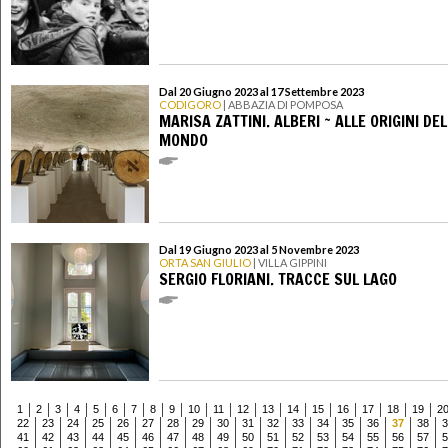
Dal 20 Giugno 2023 al 17 Settembre 2023
CODIGORO
| ABBAZIA DI POMPOSA
MARISA ZATTINI. ALBERI ~ ALLE ORIGINI DEL
MONDO
Dal 19 Giugno 2023 al 5 Novembre 2023
ORTA SAN GIULIO
| VILLA GIPPINI
SERGIO FLORIANI. TRACCE SUL LAGO
1
2
3
4
5
6
7
8
9
10
11
12
13
14
15
16
17
18
19
2
22
23
24
25
26
27
28
29
30
31
32
33
34
35
36
37
38
3
41
42
43
44
45
46
47
48
49
50
51
52
53
54
55
56
57
5