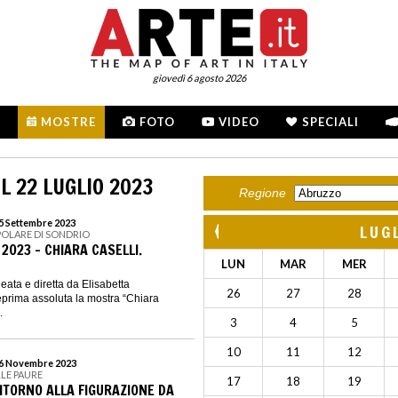
giovedì 6 agosto 2026
MOSTRE
FOTO
VIDEO
SPECIALI
L 22 LUGLIO 2023
Regione
15 Settembre 2023
LUG
POLARE DI SONDRIO
2023 - CHIARA CASELLI.
LUN
MAR
MER
ta e diretta da Elisabetta
26
27
28
teprima assoluta la mostra “Chiara
.
3
4
5
10
11
12
 26 Novembre 2023
LLE PAURE
17
18
19
RITORNO ALLA FIGURAZIONE DA