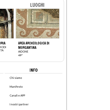
LUOGHI
ORIA
AREA ARCHEOLOGICA DI
ARODI
MORGANTINA
RTA
AIDONE
I
NFO
Chi siamo
Manifesto
Canali e APP
I nostri partner