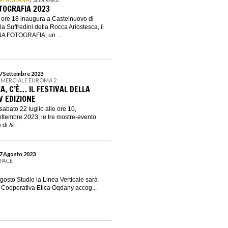
TOGRAFIA 2023
e ore 18 inaugura a Castelnuovo di
 Suffredini della Rocca Ariostesca, il
A FOTOGRAFIA, un ...
17 Settembre 2023
MERCIALE EUROMA 2
ZA, C’È… IL FESTIVAL DELLA
V EDIZIONE
abato 22 luglio alle ore 10,
 settembre 2023, le tre mostre-evento
di &l...
27 Agosto 2023
PACE
gosto Studio la Linea Verticale sarà
La Cooperativa Etica Oqdany accog...