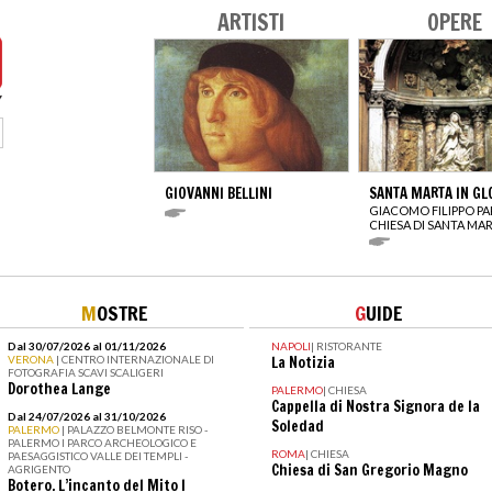
ARTISTI
OPERE
GIOVANNI BELLINI
SANTA MARTA IN GL
GIACOMO FILIPPO P
CHIESA DI SANTA MA
M
OSTRE
G
UIDE
Dal 30/07/2026 al 01/11/2026
NAPOLI
|
RISTORANTE
VERONA
| CENTRO INTERNAZIONALE DI
La Notizia
FOTOGRAFIA SCAVI SCALIGERI
Dorothea Lange
PALERMO
|
CHIESA
Cappella di Nostra Signora de la
Dal 24/07/2026 al 31/10/2026
Soledad
PALERMO
| PALAZZO BELMONTE RISO -
PALERMO I PARCO ARCHEOLOGICO E
ROMA
|
CHIESA
PAESAGGISTICO VALLE DEI TEMPLI -
Chiesa di San Gregorio Magno
AGRIGENTO
Botero. L’incanto del Mito I