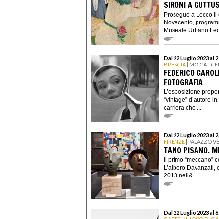
SIRONI A GUTTU
Prosegue a Lecco il c
Novecento, programm
Museale Urbano Lecch
Dal 22 Luglio 2023 al 
BRESCIA
| MO.CA - C
FEDERICO GAROLL
FOTOGRAFIA
L’esposizione propon
“vintage” d’autore in
carriera che ...
Dal 22 Luglio 2023 al 
FIRENZE
| PALAZZO V
TANO PISANO. 
Il primo “meccano” c
L’albero Davanzati, c
2013 nell&...
Dal 22 Luglio 2023 al 
CASTELNUOVO DI G