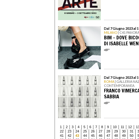
Dal 7 Giugno 2023 al 
MILANO
| C41 PANOR
BIM – DOVE BIC
DI ISABELLE WEN
Dal 7 Giugno 2023 al 
ROMA
| GALLERIA NA
CONTEMPORANEA
FRANCO VIMERCAT
SABBIA
1
2
3
4
5
6
7
8
9
10
11
12
1
22
23
24
25
26
27
28
29
30
31
41
42
43
44
45
46
47
48
49
50