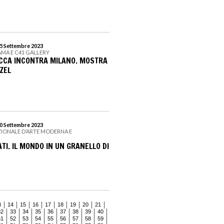
15 Settembre 2023
AMA E C41 GALLERY
OCCA INCONTRA MILANO. MOSTRA
ZEL
10 Settembre 2023
ZIONALE D’ARTE MODERNA E
I. IL MONDO IN UN GRANELLO DI
3
14
15
16
17
18
19
20
21
32
33
34
35
36
37
38
39
40
51
52
53
54
55
56
57
58
59