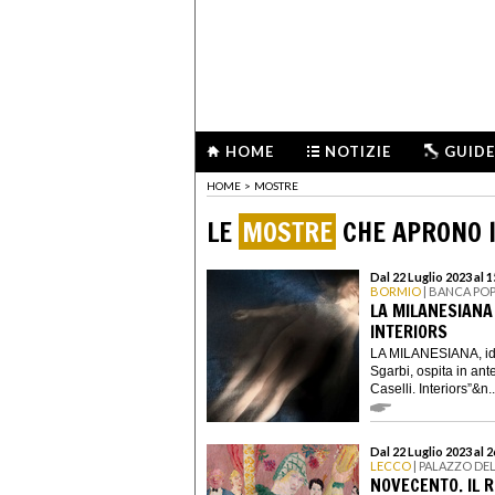
HOME
NOTIZIE
GUIDE
HOME
>
MOSTRE
LE
MOSTRE
CHE APRONO I
Dal 22 Luglio 2023 al 
BORMIO
| BANCA PO
LA MILANESIANA 
INTERIORS
LA MILANESIANA, idea
Sgarbi, ospita in an
Caselli. Interiors”&n..
Dal 22 Luglio 2023 al
LECCO
| PALAZZO DE
NOVECENTO. IL 