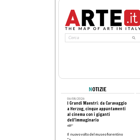
N
OTIZIE
06/08/2026
I Grandi Maestri: da Caravaggio
a Herzog, cinque appuntamenti
al cinema con i giganti
dell'immaginario
Il nuovo volto del museo fiorentino
">