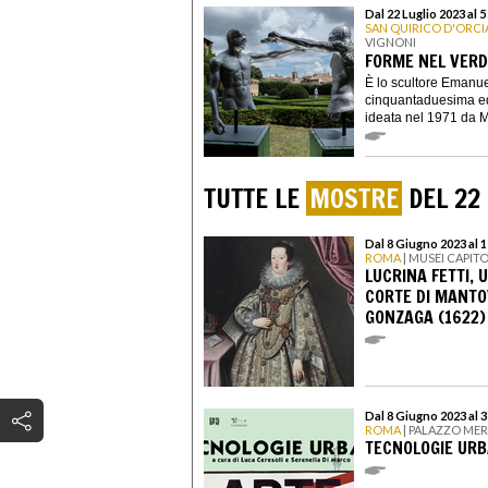
Dal 22 Luglio 2023 al
SAN QUIRICO D'ORCI
VIGNONI
FORME NEL VERD
È lo scultore Emanuel
cinquantaduesima ed
ideata nel 1971 da M
TUTTE LE
MOSTRE
DEL 22 
Dal 8 Giugno 2023 al 
ROMA
| MUSEI CAPITO
LUCRINA FETTI, 
CORTE DI MANTOV
GONZAGA (1622)
Dal 8 Giugno 2023 al 
ROMA
| PALAZZO ME
TECNOLOGIE UR