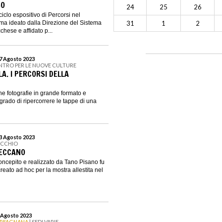
SO
24
25
26
iclo espositivo di Percorsi nel
a ideato dalla Direzione del Sistema
31
1
2
ese e affidato p...
27 Agosto 2023
ENTRO PER LE NUOVE CULTURE
A. I PERCORSI DELLA
e fotografie in grande formato e
 grado di ripercorrere le tappe di una
23 Agosto 2023
ECCHIO
MECCANO
oncepito e realizzato da Tano Pisano fu
reato ad hoc per la mostra allestita nel
6 Agosto 2023
ARFAGNANA
| SEDI VARIE