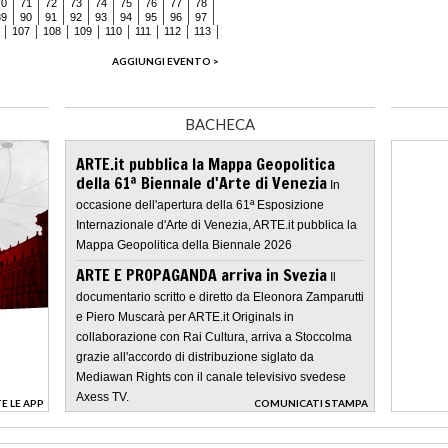
70
71
72
73
74
75
76
77
78
89
90
91
92
93
94
95
96
97
107
108
109
110
111
112
113
AGGIUNGI EVENTO >
BACHECA
ARTE.it pubblica la Mappa Geopolitica
della 61ª Biennale d'Arte di Venezia
In
occasione dell'apertura della 61ª Esposizione
Internazionale d'Arte di Venezia, ARTE.it pubblica la
Mappa Geopolitica della Biennale 2026
ARTE E PROPAGANDA arriva in Svezia
Il
documentario scritto e diretto da Eleonora Zamparutti
e Piero Muscarà per ARTE.it Originals in
collaborazione con Rai Cultura, arriva a Stoccolma
grazie all'accordo di distribuzione siglato da
Mediawan Rights con il canale televisivo svedese
Axess TV.
E LE APP
COMUNICATI STAMPA
>