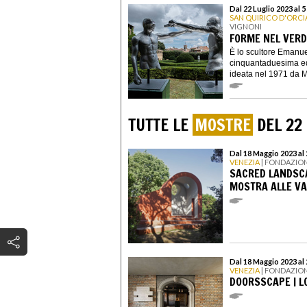
Dal 22 Luglio 2023 al
SAN QUIRICO D'ORCI
VIGNONI
FORME NEL VERD
È lo scultore Emanuel
cinquantaduesima ed
ideata nel 1971 da M
TUTTE LE
MOSTRE
DEL 22 
Dal 18 Maggio 2023 a
VENEZIA
| FONDAZION
SACRED LANDSCA
MOSTRA ALLE VA
Dal 18 Maggio 2023 a
VENEZIA
| FONDAZION
DOORSSCAPE | LO