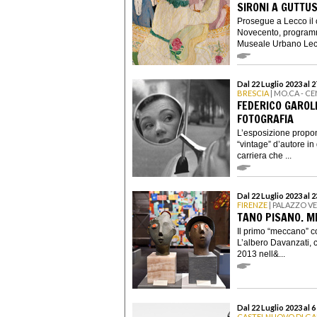
SIRONI A GUTTU
Prosegue a Lecco il c
Novecento, programm
Museale Urbano Lecch
Dal 22 Luglio 2023 al 
BRESCIA
| MO.CA - C
FEDERICO GAROLL
FOTOGRAFIA
L’esposizione propon
“vintage” d’autore in
carriera che ...
Dal 22 Luglio 2023 al 
FIRENZE
| PALAZZO V
TANO PISANO. 
Il primo “meccano” c
L’albero Davanzati, c
2013 nell&...
Dal 22 Luglio 2023 al 
CASTELNUOVO DI G