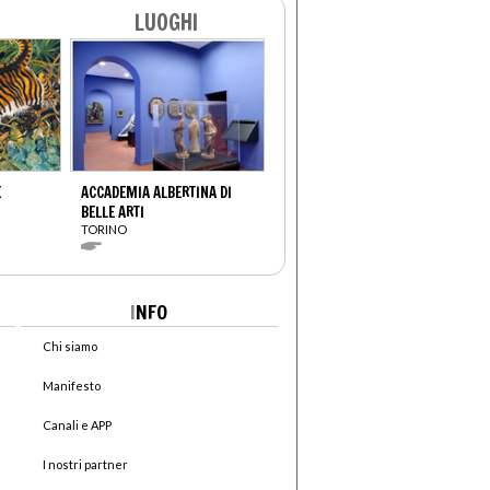
LUOGHI
E
ACCADEMIA ALBERTINA DI
BELLE ARTI
TORINO
I
NFO
Chi siamo
Manifesto
Canali e APP
I nostri partner