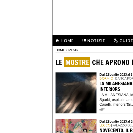
HOME
NOTIZIE
GUIDE
HOME
>
MOSTRE
LE
MOSTRE
CHE APRONO I
Dal 22 Luglio 2023 al 
BORMIO
| BANCA PO
LA MILANESIANA 
INTERIORS
LA MILANESIANA, idea
Sgarbi, ospita in an
Caselli. Interiors”&n..
Dal 22 Luglio 2023 al
LECCO
| PALAZZO DE
NOVECENTO. IL 