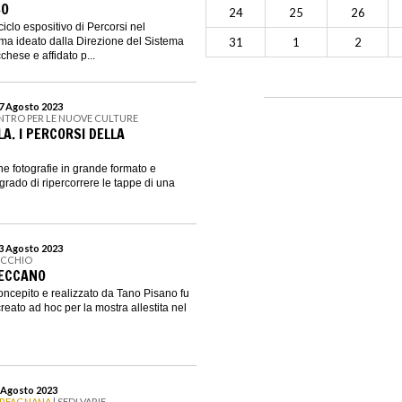
SO
24
25
26
iclo espositivo di Percorsi nel
a ideato dalla Direzione del Sistema
31
1
2
ese e affidato p...
27 Agosto 2023
ENTRO PER LE NUOVE CULTURE
A. I PERCORSI DELLA
e fotografie in grande formato e
 grado di ripercorrere le tappe di una
23 Agosto 2023
ECCHIO
MECCANO
oncepito e realizzato da Tano Pisano fu
reato ad hoc per la mostra allestita nel
6 Agosto 2023
ARFAGNANA
| SEDI VARIE