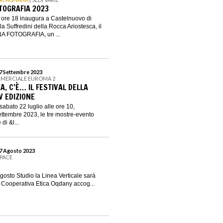
TOGRAFIA 2023
e ore 18 inaugura a Castelnuovo di
 Suffredini della Rocca Ariostesca, il
A FOTOGRAFIA, un ...
17 Settembre 2023
MERCIALE EUROMA 2
ZA, C’È… IL FESTIVAL DELLA
V EDIZIONE
abato 22 luglio alle ore 10,
 settembre 2023, le tre mostre-evento
di &l...
27 Agosto 2023
PACE
gosto Studio la Linea Verticale sarà
La Cooperativa Etica Oqdany accog...