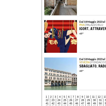
Dal 18 Maggio 2023 al
PISA
| PALAZZO BLU
IGORT. ATTRAVE
Dal 18 Maggio 2023 a
VENEZIA
| FONDACO D
SBAGLIATO. RAD
1
2
3
4
5
6
7
8
9
10
11
12
1
22
23
24
25
26
27
28
29
30
31
41
42
43
44
45
46
47
48
49
50