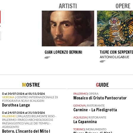
ARTISTI
OPERE
GIAN LORENZO BERNINI
TIGRE CON SERPENT
ANTONIO LIGABUE
M
OSTRE
G
UIDE
Dal 30/07/2026 al 01/11/2026
PALERMO
|
OPERA
VERONA
| CENTRO INTERNAZIONALE DI
Mosaico di Cristo Pantocrator
FOTOGRAFIA SCAVI SCALIGERI
Dorothea Lange
GENOVA
|
RISTORANTE
Carmine – La Piedigrotta
Dal 24/07/2026 al 31/10/2026
PALERMO
| PALAZZO BELMONTE RISO -
AQUILEIA
|
RISTORANTE
PALERMO I PARCO ARCHEOLOGICO E
La Capannina
PAESAGGISTICO VALLE DEI TEMPLI -
AGRIGENTO
TORINO
|
MONUMENTO
Botero. L’incanto del Mito I