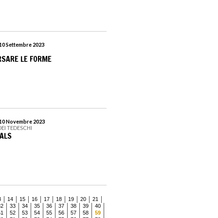
 10 Settembre 2023
RSARE LE FORME
l 10 Novembre 2023
EI TEDESCHI
IALS
3
14
15
16
17
18
19
20
21
32
33
34
35
36
37
38
39
40
51
52
53
54
55
56
57
58
59