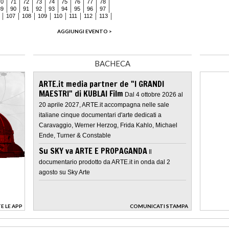
70
71
72
73
74
75
76
77
78
89
90
91
92
93
94
95
96
97
107
108
109
110
111
112
113
AGGIUNGI EVENTO >
BACHECA
ARTE.it media partner de "I GRANDI
MAESTRI" di KUBLAI Film
Dal 4 ottobre 2026 al
20 aprile 2027, ARTE.it accompagna nelle sale
italiane cinque documentari d'arte dedicati a
Caravaggio, Werner Herzog, Frida Kahlo, Michael
Ende, Turner & Constable
Su SKY va ARTE E PROPAGANDA
Il
documentario prodotto da ARTE.it in onda dal 2
agosto su Sky Arte
E LE APP
COMUNICATI STAMPA
>