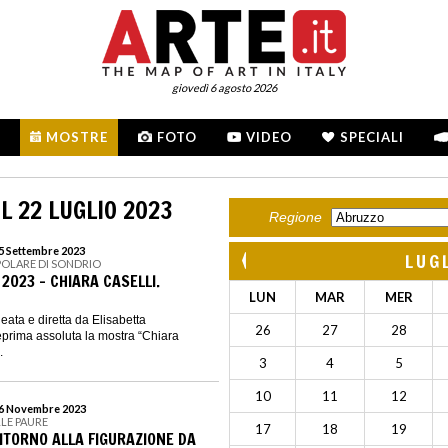
giovedì 6 agosto 2026
MOSTRE
FOTO
VIDEO
SPECIALI
L 22 LUGLIO 2023
Regione
15 Settembre 2023
LUG
POLARE DI SONDRIO
2023 - CHIARA CASELLI.
LUN
MAR
MER
ta e diretta da Elisabetta
26
27
28
teprima assoluta la mostra “Chiara
.
3
4
5
10
11
12
 26 Novembre 2023
LLE PAURE
17
18
19
RITORNO ALLA FIGURAZIONE DA