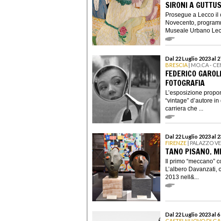
SIRONI A GUTTU
Prosegue a Lecco il c
Novecento, programm
Museale Urbano Lecch
Dal 22 Luglio 2023 al 
BRESCIA
| MO.CA - C
FEDERICO GAROLL
FOTOGRAFIA
L’esposizione propon
“vintage” d’autore in
carriera che ...
Dal 22 Luglio 2023 al 
FIRENZE
| PALAZZO V
TANO PISANO. 
Il primo “meccano” c
L’albero Davanzati, c
2013 nell&...
Dal 22 Luglio 2023 al 
CASTELNUOVO DI G