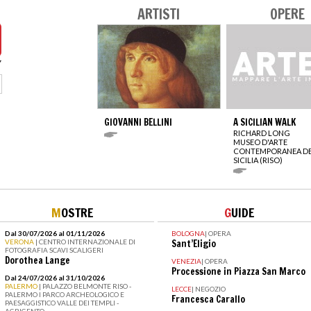
ARTISTI
OPERE
GIOVANNI BELLINI
A SICILIAN WALK
RICHARD LONG
MUSEO D'ARTE
CONTEMPORANEA DE
SICILIA (RISO)
M
OSTRE
G
UIDE
Dal 30/07/2026 al 01/11/2026
BOLOGNA
|
OPERA
VERONA
| CENTRO INTERNAZIONALE DI
Sant’Eligio
FOTOGRAFIA SCAVI SCALIGERI
Dorothea Lange
VENEZIA
|
OPERA
Processione in Piazza San Marco
Dal 24/07/2026 al 31/10/2026
PALERMO
| PALAZZO BELMONTE RISO -
LECCE
|
NEGOZIO
PALERMO I PARCO ARCHEOLOGICO E
Francesca Carallo
PAESAGGISTICO VALLE DEI TEMPLI -
AGRIGENTO