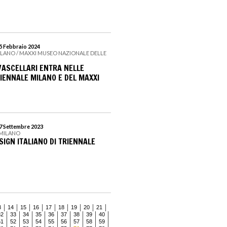
25 Febbraio 2024
ILANO / MAXXI MUSEO NAZIONALE DELLE
 VASCELLARI ENTRA NELLE
RIENNALE MILANO E DEL MAXXI
17 Settembre 2023
 MILANO
SIGN ITALIANO DI TRIENNALE
3
14
15
16
17
18
19
20
21
32
33
34
35
36
37
38
39
40
51
52
53
54
55
56
57
58
59