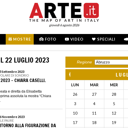
giovedì 6 agosto 2026
MOSTRE
FOTO
VIDEO
SPECIALI
L 22 LUGLIO 2023
Regione
15 Settembre 2023
LUG
POLARE DI SONDRIO
2023 - CHIARA CASELLI.
LUN
MAR
MER
ta e diretta da Elisabetta
26
27
28
teprima assoluta la mostra “Chiara
.
3
4
5
10
11
12
 26 Novembre 2023
LLE PAURE
17
18
19
RITORNO ALLA FIGURAZIONE DA