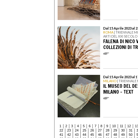
Dal 15 Aprile 2023 al 
ROMA
| TRIENNALE M
ARTI DEL XXI SECOLO
FALENA DI NICO
COLLEZIONI DI T
Dal 15 Aprile 2023 al 
MILANO
| TRIENNALE
IL MUSEO DEL DE
MILANO - TEXT
1
2
3
4
5
6
7
8
9
10
11
12
1
22
23
24
25
26
27
28
29
30
31
41
42
43
44
45
46
47
48
49
50