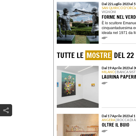
Dal 22 Luglio 2023 al
SAN QUIRICO D'ORCI
VIGNONI
FORME NEL VERD
È lo scultore Emanuel
cinquantaduesima ed
ideata nel 1971 da M
TUTTE LE
MOSTRE
DEL 22 
Dal 19 Aprile 2023 al
MILANO
| BANCA SIS
LAURINA PAPERIN
Dal 17 Aprile 2023 al 
ANGERA
| ROCCA DI 
OLTRE IL BUIO