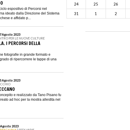
SO
24
25
26
iclo espositivo di Percorsi nel
a ideato dalla Direzione del Sistema
31
1
2
ese e affidato p...
27 Agosto 2023
ENTRO PER LE NUOVE CULTURE
A. I PERCORSI DELLA
e fotografie in grande formato e
 grado di ripercorrere le tappe di una
23 Agosto 2023
ECCHIO
MECCANO
oncepito e realizzato da Tano Pisano fu
reato ad hoc per la mostra allestita nel
6 Agosto 2023
ARFAGNANA
| SEDI VARIE