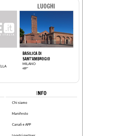
LUOGHI
BASILICA DI
SANT'AMBROGIO
MILANO
LLA
I
NFO
Chi siamo
Manifesto
Canali e APP
I nostri partner