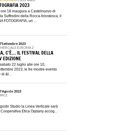
TOGRAFIA 2023
e ore 18 inaugura a Castelnuovo di
 Suffredini della Rocca Ariostesca, il
A FOTOGRAFIA, un ...
17 Settembre 2023
MERCIALE EUROMA 2
ZA, C’È… IL FESTIVAL DELLA
V EDIZIONE
abato 22 luglio alle ore 10,
 settembre 2023, le tre mostre-evento
di &l...
27 Agosto 2023
PACE
gosto Studio la Linea Verticale sarà
La Cooperativa Etica Oqdany accog...