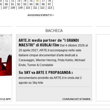
70
71
72
73
74
75
76
77
78
89
90
91
92
93
94
95
96
97
107
108
109
110
111
112
113
AGGIUNGI EVENTO >
BACHECA
ARTE.it media partner de "I GRANDI
MAESTRI" di KUBLAI Film
Dal 4 ottobre 2026 al
20 aprile 2027, ARTE.it accompagna nelle sale
italiane cinque documentari d'arte dedicati a
Caravaggio, Werner Herzog, Frida Kahlo, Michael
Ende, Turner & Constable
Su SKY va ARTE E PROPAGANDA
Il
documentario prodotto da ARTE.it in onda dal 2
agosto su Sky Arte
E LE APP
COMUNICATI STAMPA
>