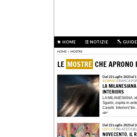
HOME
NOTIZIE
GUIDE
HOME
>
MOSTRE
LE
MOSTRE
CHE APRONO I
Dal 22 Luglio 2023 al 
BORMIO
| BANCA PO
LA MILANESIANA 
INTERIORS
LA MILANESIANA, idea
Sgarbi, ospita in an
Caselli. Interiors”&n..
Dal 22 Luglio 2023 al
LECCO
| PALAZZO DE
NOVECENTO. IL 