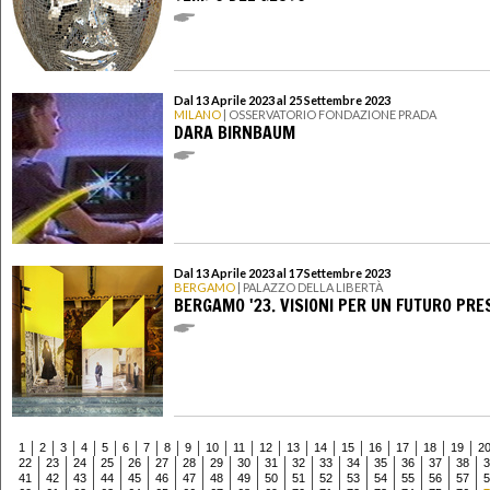
Dal 13 Aprile 2023 al 25 Settembre 2023
MILANO
| OSSERVATORIO FONDAZIONE PRADA
DARA BIRNBAUM
Dal 13 Aprile 2023 al 17 Settembre 2023
BERGAMO
| PALAZZO DELLA LIBERTÀ
BERGAMO '23. VISIONI PER UN FUTURO PRE
1
2
3
4
5
6
7
8
9
10
11
12
13
14
15
16
17
18
19
2
22
23
24
25
26
27
28
29
30
31
32
33
34
35
36
37
38
3
41
42
43
44
45
46
47
48
49
50
51
52
53
54
55
56
57
5