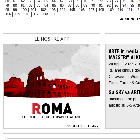
60
61
62
63
64
65
66
67
68
69
70
71
72
73
74
75
76
7
79
80
81
82
83
84
85
86
87
88
89
90
91
92
93
94
95
9
98
99
100
101
102
103
104
105
106
107
108
109
110
111
11
114
115
116
117
118
119
AGGIUNGI E
LE NOSTRE APP
ARTE.it media
MAESTRI" di K
20 aprile 2027, A
italiane cinque do
Caravaggio, Werne
Ende, Turner & Co
Su SKY va AR
documentario prod
agosto su Sky Arte
VEDI TUTTE LE APP
>