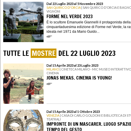
Dal 22 Luglio 2023 al 5 Novembre 2023
SAN QUIRICO D'ORCIA
| SAN QUIRICO D’ORCIA E BAGN
VIGNONI
FORME NEL VERDE 2023
È lo scultore Emanuele Giannelli il protagonista della
cinquantaduesima edizione di Forme nel Verde, la r
ideata nel 1971 da Mario Guido...
TUTTE LE
MOSTRE
DEL 22 LUGLIO 2023
Dal 15 Aprile 2023 al 23 Luglio 2023
MILANO
| CINETECA MILANO - MIC MUSEO INTERATTIVO
CINEMA
JONAS MEKAS. CINEMA IS YOUNG!
Dal 15 Aprile 2023 al 1 Ottobre 2023
VENEZIA
| CASA DI CARLO GOLDONI E BIBLIOTECA DI ST
TEATRALI
IMPRONTE DI UN MASCARER. LUOGO SPAZIO
TEMPO DEL GESTO