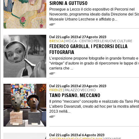
SIRONI A GUTTUSO
Prosegue a Lecco il ciclo espositivo di Percorsi nel
Novecento, programma ideato dalla Direzione del S
Museale Urbano Lecchese e affidato p...
Dal 22 Luglio 2023 al 27 Agosto 2023
BRESCIA
| MO.CA - CENTRO PER LE NUOVE CULTURE
FEDERICO GAROLLA. I PERCORSI DELLA
FOTOGRAFIA
L’esposizione propone fotografie in grande formato e
“vintage” d’autore in grado di ripercorrere le tappe di
carriera che ...
Dal 22 Luglio 2023 al 23 Agosto 2023
FIRENZE
| PALAZZO VECCHIO
TANO PISANO. MECCANO
Il primo “meccano” concepito e realizzato da Tano Pi
L’albero Davanzati, creato ad hoc per la mostra allest
2013 nell&...
Dal 22 Luglio 2023 al 6 Agosto 2023
CASTELNUOVO DI GARFAGNANA
| SEDI VARIE