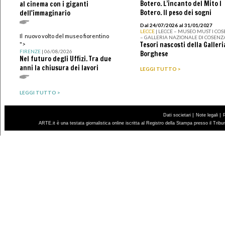
Botero. L’incanto del Mito I
al cinema con i giganti
Botero. Il peso dei sogni
dell'immaginario
Dal 24/07/2026 al 31/01/2027
LECCE
| LECCE – MUSEO MUST I CO
Il nuovo volto del museo fiorentino
– GALLERIA NAZIONALE DI COSENZ
Tesori nascosti della Galleri
">
FIRENZE
| 06/08/2026
Borghese
Nel futuro degli Uffizi. Tra due
anni la chiusura dei lavori
LEGGI TUTTO >
LEGGI TUTTO >
|
|
Dati societari
Note legali
ARTE.it è una testata giornalistica online iscritta al Registro della Stampa presso il Trib