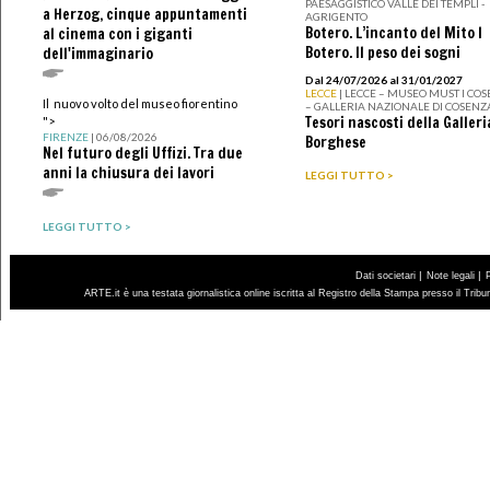
PAESAGGISTICO VALLE DEI TEMPLI -
a Herzog, cinque appuntamenti
AGRIGENTO
Botero. L’incanto del Mito I
al cinema con i giganti
Botero. Il peso dei sogni
dell'immaginario
Dal 24/07/2026 al 31/01/2027
LECCE
| LECCE – MUSEO MUST I CO
Il nuovo volto del museo fiorentino
– GALLERIA NAZIONALE DI COSENZ
Tesori nascosti della Galleri
">
FIRENZE
| 06/08/2026
Borghese
Nel futuro degli Uffizi. Tra due
anni la chiusura dei lavori
LEGGI TUTTO >
LEGGI TUTTO >
|
|
Dati societari
Note legali
ARTE.it è una testata giornalistica online iscritta al Registro della Stampa presso il Trib