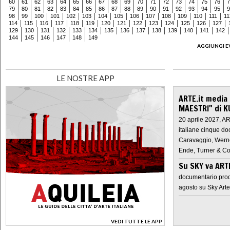
60
61
62
63
64
65
66
67
68
69
70
71
72
73
74
75
76
7
79
80
81
82
83
84
85
86
87
88
89
90
91
92
93
94
95
9
98
99
100
101
102
103
104
105
106
107
108
109
110
111
11
114
115
116
117
118
119
120
121
122
123
124
125
126
127
129
130
131
132
133
134
135
136
137
138
139
140
141
142
144
145
146
147
148
149
AGGIUNGI E
LE NOSTRE APP
ARTE.it media
MAESTRI" di K
20 aprile 2027, A
italiane cinque do
Caravaggio, Werne
Ende, Turner & Co
Su SKY va AR
documentario prod
agosto su Sky Arte
VEDI TUTTE LE APP
>