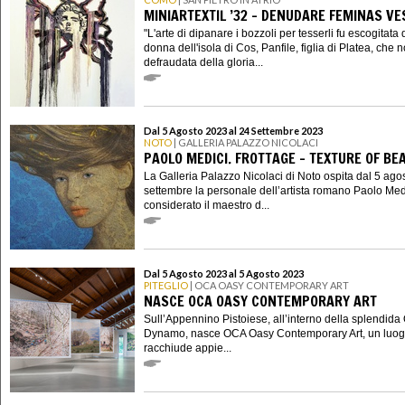
MINIARTEXTIL ’32 - DENUDARE FEMINAS VE
"L'arte di dipanare i bozzoli per tesserli fu escogitata
donna dell'isola di Cos, Panfile, figlia di Platea, che 
defraudata della gloria...
Dal 5 Agosto 2023 al 24 Settembre 2023
NOTO
| GALLERIA PALAZZO NICOLACI
PAOLO MEDICI. FROTTAGE - TEXTURE OF BE
La Galleria Palazzo Nicolaci di Noto ospita dal 5 ago
settembre la personale dell’artista romano Paolo Med
considerato il maestro d...
Dal 5 Agosto 2023 al 5 Agosto 2023
PITEGLIO
| OCA OASY CONTEMPORARY ART
NASCE OCA OASY CONTEMPORARY ART
Sull’Appennino Pistoiese, all’interno della splendida
Dynamo, nasce OCA Oasy Contemporary Art, un luog
racchiude appie...