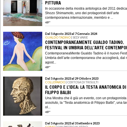
PITTURA
In occasione della mostra antologica del 2011 dedica
Shozo Shimamoto, uno dei protagonisti dell’arte
contemporanea internazionale, membro e ...
Dal 5 Agosto 2023 al 7 Gennaio 2024
GUALDO TADINO
| SEDI VARIE
CONTEMPORANEAMENTE GUALDO TADINO.
FESTIVAL IN UMBRIA DELL’ARTE CONTEMP
ContemporaneaMente Gualdo Tadino è il nuovo Festi
Umbria dell’arte contemporanea che accoglierà, dal 
agost...
Dal 5 Agosto 2023 al 29 Ottobre 2023
COLLEPARDO
| CERTOSA DI TRISULTI
IL CORPO E L'IDEA: LA TESTA ANATOMICA DI
FILIPPO BALBI
Una Mostra che è già un evento, con un protagonista
assoluto, la “Testa anatomica di Filippo Balbi”, una ta
ol...
Dal 5 Agosto 2023 al 3 Settembre 2023
COMO
| SAN PIETRO IN ATRIO