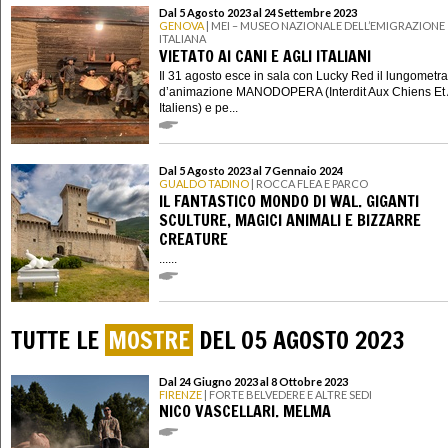
Dal 5 Agosto 2023 al 24 Settembre 2023
GENOVA
| MEI – MUSEO NAZIONALE DELL’EMIGRAZIONE
ITALIANA
VIETATO AI CANI E AGLI ITALIANI
Il 31 agosto esce in sala con Lucky Red il lungometr
d’animazione MANODOPERA (Interdit Aux Chiens Et
Italiens) e pe...
Dal 5 Agosto 2023 al 7 Gennaio 2024
GUALDO TADINO
| ROCCA FLEA E PARCO
IL FANTASTICO MONDO DI WAL. GIGANTI
SCULTURE, MAGICI ANIMALI E BIZZARRE
CREATURE
......
TUTTE LE
MOSTRE
DEL 05 AGOSTO 2023
Dal 24 Giugno 2023 al 8 Ottobre 2023
FIRENZE
| FORTE BELVEDERE E ALTRE SEDI
NICO VASCELLARI. MELMA