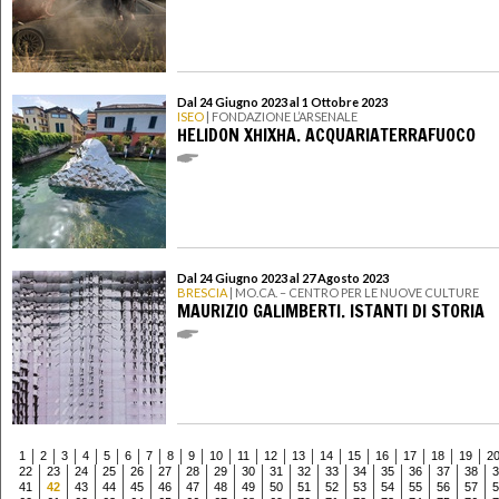
Dal 24 Giugno 2023 al 1 Ottobre 2023
ISEO
| FONDAZIONE L’ARSENALE
HELIDON XHIXHA. ACQUARIATERRAFUOCO
Dal 24 Giugno 2023 al 27 Agosto 2023
BRESCIA
| MO.CA. – CENTRO PER LE NUOVE CULTURE
MAURIZIO GALIMBERTI. ISTANTI DI STORIA
1
2
3
4
5
6
7
8
9
10
11
12
13
14
15
16
17
18
19
2
22
23
24
25
26
27
28
29
30
31
32
33
34
35
36
37
38
3
41
42
43
44
45
46
47
48
49
50
51
52
53
54
55
56
57
5