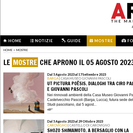
HOME
NOTIZIE
GUIDE
MOSTRE
F
HOME
>
MOSTRE
LE
MOSTRE
CHE APRONO IL 05 AGOSTO 202
Dal 5 Agosto 2023 al 17 Settembre 2023
BARGA
| CASA MUSEO GIOVANNI PASCOLI
UT PICTURA POËSIS. DIALOGHI TRA CIRO P
E GIOVANNI PASCOLI
Nei rinnovati ambienti della Casa Museo Giovanni Pa
Castelvecchio Pascoli (Barga, Lucca), futura sede de
Studi pascoliano, dal 5 agost...
Dal 5 Agosto 2023 al 29 Ottobre 2023
CAROVIGNO
| CASTELLO DI CAROVIGNO
SHOZO SHIMAMOTO. A BERSAGLIO CON LA