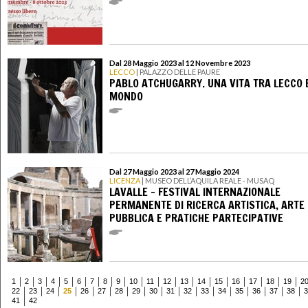
Dal 28 Maggio 2023 al 12 Novembre 2023
LECCO
| PALAZZO DELLE PAURE
PABLO ATCHUGARRY. UNA VITA TRA LECCO E
MONDO
Dal 27 Maggio 2023 al 27 Maggio 2024
LICENZA
| MUSEO DELL’AQUILA REALE - MUSAQ
LAVALLE - FESTIVAL INTERNAZIONALE
PERMANENTE DI RICERCA ARTISTICA, ARTE
PUBBLICA E PRATICHE PARTECIPATIVE
1
2
3
4
5
6
7
8
9
10
11
12
13
14
15
16
17
18
19
2
22
23
24
25
26
27
28
29
30
31
32
33
34
35
36
37
38
3
41
42