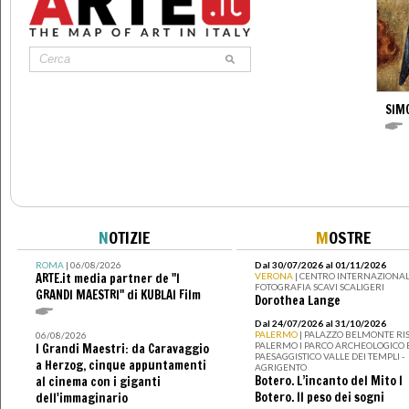
SIM
N
OTIZIE
M
OSTRE
ROMA
| 06/08/2026
Dal 30/07/2026 al 01/11/2026
ARTE.it media partner de "I
VERONA
| CENTRO INTERNAZIONAL
FOTOGRAFIA SCAVI SCALIGERI
GRANDI MAESTRI" di KUBLAI Film
Dorothea Lange
Dal 24/07/2026 al 31/10/2026
PALERMO
| PALAZZO BELMONTE RIS
06/08/2026
PALERMO I PARCO ARCHEOLOGICO 
I Grandi Maestri: da Caravaggio
PAESAGGISTICO VALLE DEI TEMPLI -
a Herzog, cinque appuntamenti
AGRIGENTO
Botero. L’incanto del Mito I
al cinema con i giganti
Botero. Il peso dei sogni
dell'immaginario