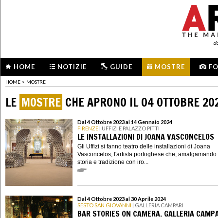
d
HOME
NOTIZIE
GUIDE
MOSTRE
F
HOME
>
MOSTRE
LE
MOSTRE
CHE APRONO IL 04 OTTOBRE 20
Dal 4 Ottobre 2023 al 14 Gennaio 2024
FIRENZE
| UFFIZI E PALAZZO PITTI
LE INSTALLAZIONI DI JOANA VASCONCELOS
Gli Uffizi si fanno teatro delle installazioni di Joana
Vasconcelos, l'artista portoghese che, amalgamando 
storia e tradizione con iro...
Dal 4 Ottobre 2023 al 30 Aprile 2024
SESTO SAN GIOVANNI
| GALLERIA CAMPARI
BAR STORIES ON CAMERA. GALLERIA CAMPA