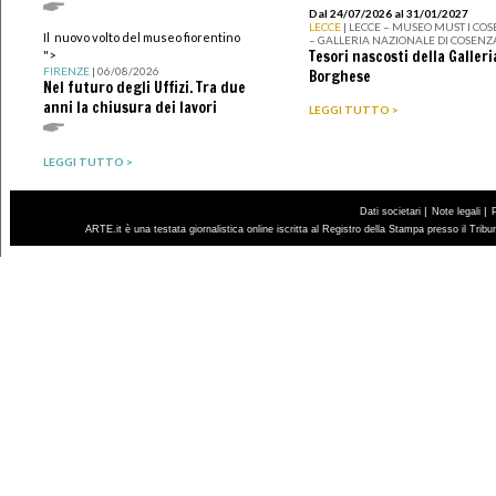
Dal 24/07/2026 al 31/01/2027
LECCE
| LECCE – MUSEO MUST I CO
Il nuovo volto del museo fiorentino
– GALLERIA NAZIONALE DI COSENZ
Tesori nascosti della Galleri
">
FIRENZE
| 06/08/2026
Borghese
Nel futuro degli Uffizi. Tra due
anni la chiusura dei lavori
LEGGI TUTTO >
LEGGI TUTTO >
|
|
Dati societari
Note legali
ARTE.it è una testata giornalistica online iscritta al Registro della Stampa presso il Trib