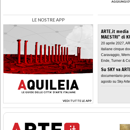
AGGIUNGI E
LE NOSTRE APP
ARTE.it media
MAESTRI" di K
20 aprile 2027, A
italiane cinque do
Caravaggio, Werne
Ende, Turner & Co
Su SKY va AR
documentario prod
agosto su Sky Arte
VEDI TUTTE LE APP
>