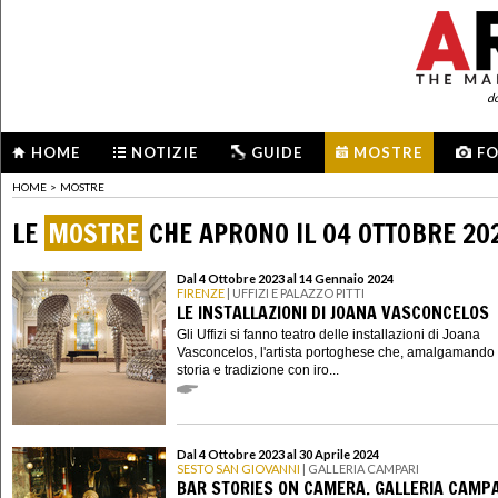
d
HOME
NOTIZIE
GUIDE
MOSTRE
F
HOME
>
MOSTRE
LE
MOSTRE
CHE APRONO IL 04 OTTOBRE 20
Dal 4 Ottobre 2023 al 14 Gennaio 2024
FIRENZE
| UFFIZI E PALAZZO PITTI
LE INSTALLAZIONI DI JOANA VASCONCELOS
Gli Uffizi si fanno teatro delle installazioni di Joana
Vasconcelos, l'artista portoghese che, amalgamando 
storia e tradizione con iro...
Dal 4 Ottobre 2023 al 30 Aprile 2024
SESTO SAN GIOVANNI
| GALLERIA CAMPARI
BAR STORIES ON CAMERA. GALLERIA CAMPA