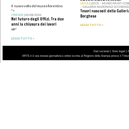
LECCE
| LECCE – MUSEO MUST I CO
Il nuovo volto del museo fiorentino
– GALLERIA NAZIONALE DI COSENZ
Tesori nascosti della Galleri
">
FIRENZE
| 06/08/2026
Borghese
Nel futuro degli Uffizi. Tra due
anni la chiusura dei lavori
LEGGI TUTTO >
LEGGI TUTTO >
|
|
Dati societari
Note legali
ARTE.it è una testata giornalistica online iscritta al Registro della Stampa presso il Trib