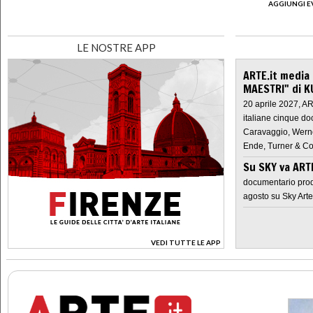
AGGIUNGI E
LE NOSTRE APP
ARTE.it media
MAESTRI" di K
20 aprile 2027, A
italiane cinque do
Caravaggio, Werne
Ende, Turner & Co
Su SKY va AR
documentario prod
agosto su Sky Arte
VEDI TUTTE LE APP
>