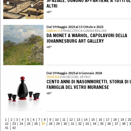
SPAZIALE. OGNUNO APPARTIENE A TUTTI GL
ALTRI
Dal 19 Maggio 2023 al 15 Ottobre 2023
SARNICO
| PINACOTECA GIANNI BELLINI
DA MONET A WARHOL. CAPOLAVORI DELLA
JOHANNESBURG ART GALLERY
Dal 19 Maggio 2023 al 6 Gennaio 2024
VENEZIA
| MUSEO DEL VETRO
CENTO ANNI DI NASONMORETTI. STORIA DI
FAMIGLIA DEL VETRO MURANESE
1
2
3
4
5
6
7
8
9
10
11
12
13
14
15
16
17
18
19
2
22
23
24
25
26
27
28
29
30
31
32
33
34
35
36
37
38
3
41
42