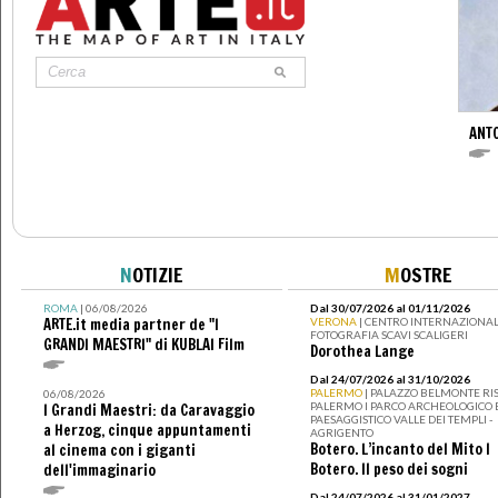
ANT
N
OTIZIE
M
OSTRE
ROMA
| 06/08/2026
Dal 30/07/2026 al 01/11/2026
ARTE.it media partner de "I
VERONA
| CENTRO INTERNAZIONAL
FOTOGRAFIA SCAVI SCALIGERI
GRANDI MAESTRI" di KUBLAI Film
Dorothea Lange
Dal 24/07/2026 al 31/10/2026
PALERMO
| PALAZZO BELMONTE RIS
06/08/2026
PALERMO I PARCO ARCHEOLOGICO 
I Grandi Maestri: da Caravaggio
PAESAGGISTICO VALLE DEI TEMPLI -
a Herzog, cinque appuntamenti
AGRIGENTO
Botero. L’incanto del Mito I
al cinema con i giganti
Botero. Il peso dei sogni
dell'immaginario
Dal 24/07/2026 al 31/01/2027