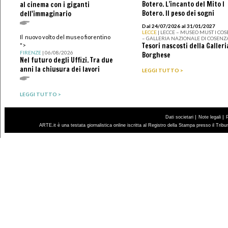
Botero. L’incanto del Mito I
al cinema con i giganti
Botero. Il peso dei sogni
dell'immaginario
Dal 24/07/2026 al 31/01/2027
LECCE
| LECCE – MUSEO MUST I CO
Il nuovo volto del museo fiorentino
– GALLERIA NAZIONALE DI COSENZ
Tesori nascosti della Galleri
">
FIRENZE
| 06/08/2026
Borghese
Nel futuro degli Uffizi. Tra due
anni la chiusura dei lavori
LEGGI TUTTO >
LEGGI TUTTO >
|
|
Dati societari
Note legali
ARTE.it è una testata giornalistica online iscritta al Registro della Stampa presso il Trib