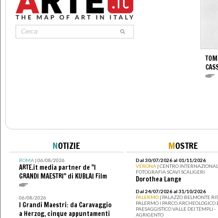
TOM
CASS
N
OTIZIE
M
OSTRE
ROMA
| 06/08/2026
Dal 30/07/2026 al 01/11/2026
ARTE.it media partner de "I
VERONA
| CENTRO INTERNAZIONAL
FOTOGRAFIA SCAVI SCALIGERI
GRANDI MAESTRI" di KUBLAI Film
Dorothea Lange
Dal 24/07/2026 al 31/10/2026
PALERMO
| PALAZZO BELMONTE RIS
06/08/2026
PALERMO I PARCO ARCHEOLOGICO 
I Grandi Maestri: da Caravaggio
PAESAGGISTICO VALLE DEI TEMPLI -
a Herzog, cinque appuntamenti
AGRIGENTO