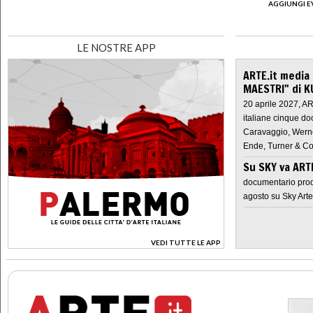
AGGIUNGI E
LE NOSTRE APP
ARTE.it media
MAESTRI" di K
20 aprile 2027, A
italiane cinque do
Caravaggio, Werne
Ende, Turner & Co
Su SKY va AR
documentario prod
agosto su Sky Arte
VEDI TUTTE LE APP
>