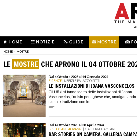
d
HOME
NOTIZIE
GUIDE
MOSTRE
F
HOME
>
MOSTRE
LE
MOSTRE
CHE APRONO IL 04 OTTOBRE 20
Dal 4 Ottobre 2023 al 14 Gennaio 2024
FIRENZE
| UFFIZI E PALAZZO PITTI
LE INSTALLAZIONI DI JOANA VASCONCELOS
Gli Uffizi si fanno teatro delle installazioni di Joana
Vasconcelos, l'artista portoghese che, amalgamando 
storia e tradizione con iro...
Dal 4 Ottobre 2023 al 30 Aprile 2024
SESTO SAN GIOVANNI
| GALLERIA CAMPARI
BAR STORIES ON CAMERA. GALLERIA CAMPA