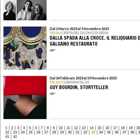
Dal 2 Marzo 2023 al 5 Novembre 2023
SIENA
| CRIPTA DEL DUOMO DI SIENA
DALLA SPADA ALLA CROCE. IL RELIQUIARIO 
GALGANO RESTAURATO
Dal 24 Febbraio 2023 al 19 Novembre 2023
MILANO
| ARMANI/SILOS
GUY BOURDIN. STORYTELLER
1
2
3
4
5
6
7
8
9
10
11
12
13
14
15
16
17
18
19
2
22
23
24
25
26
27
28
29
30
31
32
33
34
35
36
37
38
3
41
42