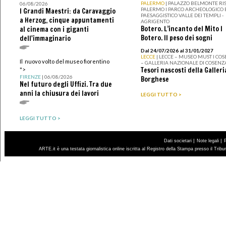
PALERMO
| PALAZZO BELMONTE RIS
06/08/2026
PALERMO I PARCO ARCHEOLOGICO 
I Grandi Maestri: da Caravaggio
PAESAGGISTICO VALLE DEI TEMPLI -
a Herzog, cinque appuntamenti
AGRIGENTO
Botero. L’incanto del Mito I
al cinema con i giganti
Botero. Il peso dei sogni
dell'immaginario
Dal 24/07/2026 al 31/01/2027
LECCE
| LECCE – MUSEO MUST I CO
Il nuovo volto del museo fiorentino
– GALLERIA NAZIONALE DI COSENZ
Tesori nascosti della Galleri
">
FIRENZE
| 06/08/2026
Borghese
Nel futuro degli Uffizi. Tra due
anni la chiusura dei lavori
LEGGI TUTTO >
LEGGI TUTTO >
|
|
Dati societari
Note legali
ARTE.it è una testata giornalistica online iscritta al Registro della Stampa presso il Trib