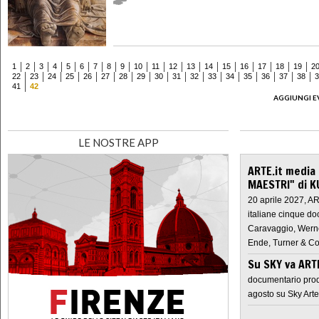
1
2
3
4
5
6
7
8
9
10
11
12
13
14
15
16
17
18
19
2
22
23
24
25
26
27
28
29
30
31
32
33
34
35
36
37
38
3
41
42
AGGIUNGI E
LE NOSTRE APP
ARTE.it media
MAESTRI" di K
20 aprile 2027, A
italiane cinque do
Caravaggio, Werne
Ende, Turner & Co
Su SKY va AR
documentario prod
agosto su Sky Arte