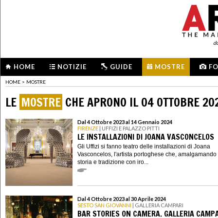
d
HOME
NOTIZIE
GUIDE
MOSTRE
F
HOME
>
MOSTRE
LE
MOSTRE
CHE APRONO IL 04 OTTOBRE 20
Dal 4 Ottobre 2023 al 14 Gennaio 2024
FIRENZE
| UFFIZI E PALAZZO PITTI
LE INSTALLAZIONI DI JOANA VASCONCELOS
Gli Uffizi si fanno teatro delle installazioni di Joana
Vasconcelos, l'artista portoghese che, amalgamando 
storia e tradizione con iro...
Dal 4 Ottobre 2023 al 30 Aprile 2024
SESTO SAN GIOVANNI
| GALLERIA CAMPARI
BAR STORIES ON CAMERA. GALLERIA CAMPA