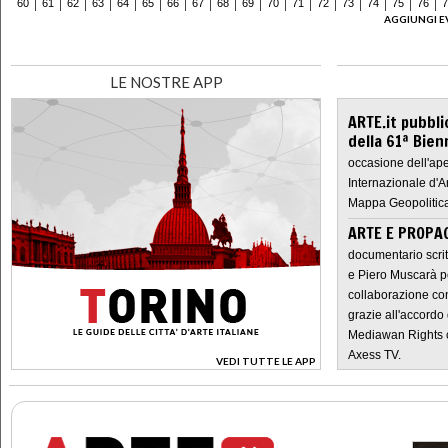
60
61
62
63
64
65
66
67
68
69
70
71
72
73
74
75
76
7
AGGIUNGI E
LE NOSTRE APP
ARTE.it pubbli
della 61ª Bien
occasione dell'ape
Internazionale d'A
Mappa Geopolitica
ARTE E PROPAG
documentario scrit
e Piero Muscarà pe
collaborazione con
grazie all'accordo 
Mediawan Rights c
Axess TV.
VEDI TUTTE LE APP
>