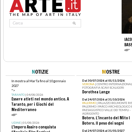
IACO
BAS
N
OTIZIE
M
OSTRE
Dal 30/07/2026 al 01/11/2026
In mostra al MarTa fino al 10 gennaio
VERONA
| CENTRO INTERNAZIONAL
2027
FOTOGRAFIA SCAVI SCALIGERI
">
Dorothea Lange
TARANTO
| 04/08/2026
Essere atleti nel mondo antico. A
Dal 24/07/2026 al 31/10/2026
PALERMO
| PALAZZO BELMONTE RIS
Taranto, per i Giochi del
PALERMO I PARCO ARCHEOLOGICO 
Mediterraneo
PAESAGGISTICO VALLE DEI TEMPLI -
AGRIGENTO
Botero. L’incanto del Mito I
Botero. Il peso dei sogni
UDINE
| 01/08/2026
L'Impero Assiro conquista
Dal 24/07/2026 al 31/01/2027