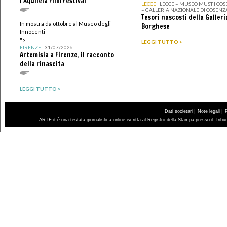
l'Aquileia Film Festival
LECCE
| LECCE – MUSEO MUST I CO
– GALLERIA NAZIONALE DI COSENZ
Tesori nascosti della Galleri
In mostra da ottobre al Museo degli
Borghese
Innocenti
">
LEGGI TUTTO >
FIRENZE
| 31/07/2026
Artemisia a Firenze, il racconto
della rinascita
LEGGI TUTTO >
|
|
Dati societari
Note legali
ARTE.it è una testata giornalistica online iscritta al Registro della Stampa presso il Trib