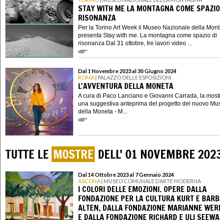
STAY WITH ME LA MONTAGNA COME SPAZIO
RISONANZA
Per la Torino Art Week il Museo Nazionale della Mon
presenta Stay with me. La montagna come spazio di
risonanza Dal 31 ottobre, tre lavori video ...
Dal 1 Novembre 2023 al 30 Giugno 2024
ROMA
| PALAZZO DELLE ESPOSIZIONI
L'AVVENTURA DELLA MONETA
A cura di Paco Lanciano e Giovanni Carrada, la mostr
una suggestiva anteprima del progetto del nuovo Mu
della Moneta - M...
TUTTE LE
MOSTRE
DELL' 01 NOVEMBRE 202
Dal 14 Ottobre 2023 al 7 Gennaio 2024
ASCONA
| MUSEO COMUNALE D’ARTE MODERNA
I COLORI DELLE EMOZIONI. OPERE DALLA
FONDAZIONE PER LA CULTURA KURT E BAR
ALTEN, DALLA FONDAZIONE MARIANNE WER
E DALLA FONDAZIONE RICHARD E ULI SEEWA