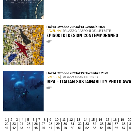
Dal 14 Ottobre 2023 al 14 Gennaio 2024
RAVENNA
| PALAZZO RASPONI DELLE TESTE
EPISODI DI DESIGN CONTEMPORANEO
Dal 14 Ottobre 2023 al 19 Novembre 2023
BRESCIA
| PALAZZO MARTINENGO
ISPA - ITALIAN SUSTAINABILITY PHOTO AW
1
2
3
4
5
6
7
8
9
10
11
12
13
14
15
16
17
18
19
2
22
23
24
25
26
27
28
29
30
31
32
33
34
35
36
37
38
3
41
42
43
44
45
46
47
48
49
50
51
52
53
54
55
56
57
5