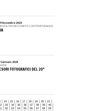
 19 Novembre 2023
I RIVOLI MUSEO D’ARTE CONTEMPORANEA
RA
7 Gennaio 2024
RASSI
SORI FOTOGRAFICI DEL 20°
3
14
15
16
17
18
19
20
21
32
33
34
35
36
37
38
39
40
51
52
53
54
55
56
57
58
59