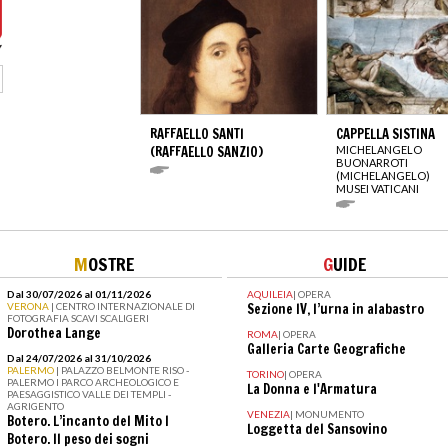
RAFFAELLO SANTI
CAPPELLA SISTINA
(RAFFAELLO SANZIO)
MICHELANGELO
BUONARROTI
(MICHELANGELO)
MUSEI VATICANI
M
OSTRE
G
UIDE
Dal 30/07/2026 al 01/11/2026
AQUILEIA
|
OPERA
VERONA
| CENTRO INTERNAZIONALE DI
Sezione IV, l’urna in alabastro
FOTOGRAFIA SCAVI SCALIGERI
Dorothea Lange
ROMA
|
OPERA
Galleria Carte Geografiche
Dal 24/07/2026 al 31/10/2026
PALERMO
| PALAZZO BELMONTE RISO -
TORINO
|
OPERA
PALERMO I PARCO ARCHEOLOGICO E
La Donna e l'Armatura
PAESAGGISTICO VALLE DEI TEMPLI -
AGRIGENTO
VENEZIA
|
MONUMENTO
Botero. L’incanto del Mito I
Loggetta del Sansovino
Botero. Il peso dei sogni