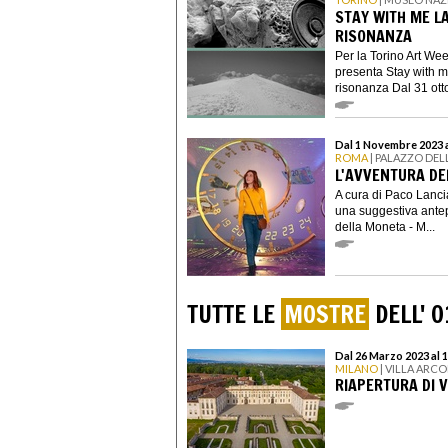
STAY WITH ME L
RISONANZA
Per la Torino Art We
presenta Stay with 
risonanza Dal 31 ottob
Dal 1 Novembre 2023 
ROMA
| PALAZZO DEL
L'AVVENTURA D
A cura di Paco Lanci
una suggestiva ante
della Moneta - M...
TUTTE LE
MOSTRE
DELL' 
Dal 26 Marzo 2023 al 
MILANO
| VILLA ARCO
RIAPERTURA DI 