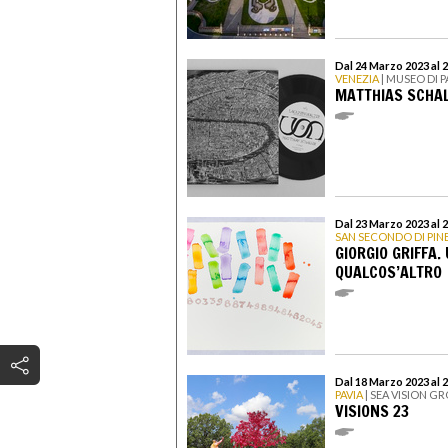
Dal 24 Marzo 2023 al
VENEZIA
| MUSEO DI
MATTHIAS SCHAL
Dal 23 Marzo 2023 al 
SAN SECONDO DI PI
GIORGIO GRIFFA.
QUALCOS’ALTRO
Dal 18 Marzo 2023 al
PAVIA
| SEA VISION G
VISIONS 23