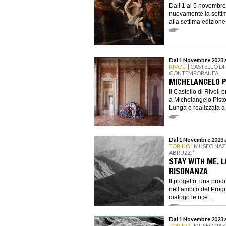
Dall’1 al 5 novembr
nuovamente la settim
alla settima edizione 
Dal 1 Novembre 2023 a
RIVOLI
| CASTELLO DI
CONTEMPORANEA
MICHELANGELO P
Il Castello di Rivoli
a Michelangelo Pistol
Lunga e realizzata a s
Dal 1 Novembre 2023 
TORINO
| MUSEO NAZ
ABRUZZI”
STAY WITH ME. 
RISONANZA
Il progetto, una prod
nell’ambito del Prog
dialogo le rice...
Dal 1 Novembre 2023 
TORINO
| MUSEO NA