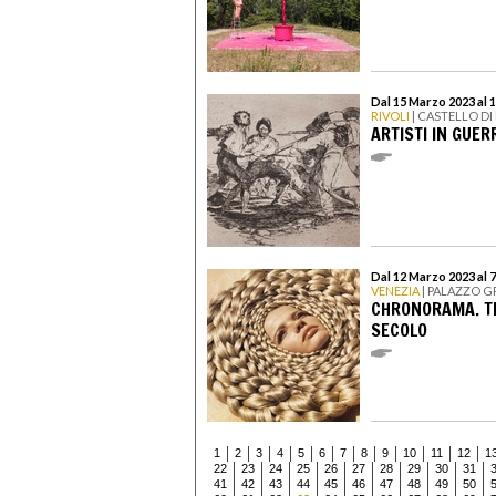
Dal 15 Marzo 2023 al
RIVOLI
| CASTELLO D
ARTISTI IN GUER
Dal 12 Marzo 2023 al 
VENEZIA
| PALAZZO G
CHRONORAMA. TE
SECOLO
1
2
3
4
5
6
7
8
9
10
11
12
1
22
23
24
25
26
27
28
29
30
31
41
42
43
44
45
46
47
48
49
50