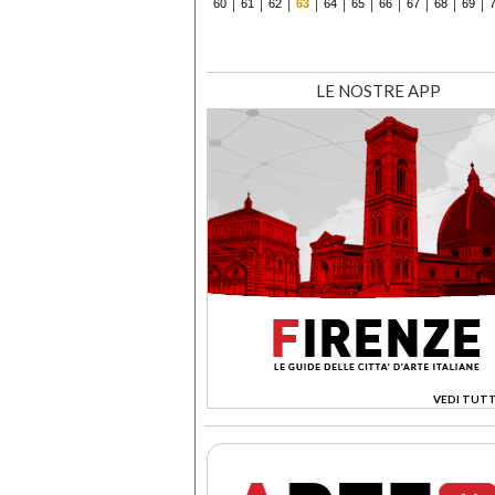
60
61
62
63
64
65
66
67
68
69
LE NOSTRE APP
VEDI TUTT
>