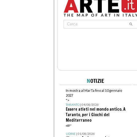
N
OTIZIE
In mostra al MarTa fino al 10 gennaio
2027
">
TARANTO
| 04/08/2026
Essere atleti nel mondo antico. A
Taranto, per i Giochi del
Mediterraneo
UDINE
| 01/08/2026