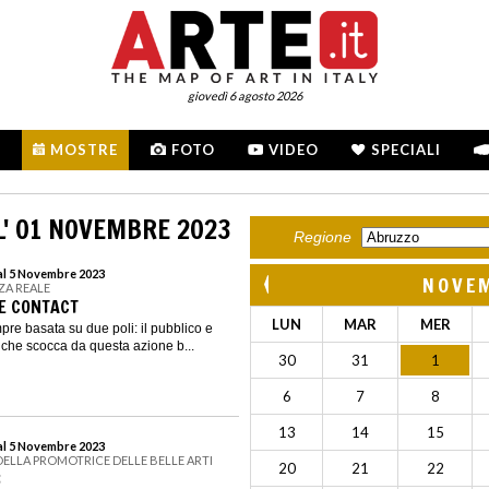
giovedì 6 agosto 2026
MOSTRE
FOTO
VIDEO
SPECIALI
' 01 NOVEMBRE 2023
Regione
al 5 Novembre 2023
NOVE
ZA REALE
E CONTACT
LUN
MAR
MER
pre basata su due poli: il pubblico e
la che scocca da questa azione b...
30
31
1
6
7
8
13
14
15
al 5 Novembre 2023
DELLA PROMOTRICE DELLE BELLE ARTI
20
21
22
3