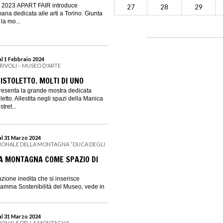
e 2023 APART FAIR introduce
27
28
29
ana dedicata alle arti a Torino. Giunta
la mo...
l 1 Febbraio 2024
 RIVOLI – MUSEO D'ARTE
ISTOLETTO. MOLTI DI UNO
 presenta la grande mostra dedicata
etto. Allestita negli spazi della Manica
tret...
al 31 Marzo 2024
IONALE DELLA MONTAGNA “DUCA DEGLI
LA MONTAGNA COME SPAZIO DI
uzione inedita che si inserisce
ramma Sostenibilità del Museo, vede in
al 31 Marzo 2024
ZIONALE DELLA MONTAGNA