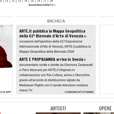
70
71
72
73
74
75
76
77
78
AGGIUNGI EVENTO >
BACHECA
ARTE.it pubblica la Mappa Geopolitica
della 61ª Biennale d'Arte di Venezia
In
occasione dell'apertura della 61ª Esposizione
Internazionale d'Arte di Venezia, ARTE.it pubblica la
Mappa Geopolitica della Biennale 2026
ARTE E PROPAGANDA arriva in Svezia
Il
documentario scritto e diretto da Eleonora Zamparutti
e Piero Muscarà per ARTE.it Originals in
collaborazione con Rai Cultura, arriva a Stoccolma
grazie all'accordo di distribuzione siglato da
Mediawan Rights con il canale televisivo svedese
Axess TV.
E LE APP
COMUNICATI STAMPA
>
ARTISTI
OPERE