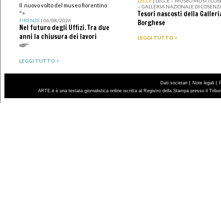
LECCE
| LECCE – MUSEO MUST I CO
Il nuovo volto del museo fiorentino
– GALLERIA NAZIONALE DI COSENZ
Tesori nascosti della Galleri
">
FIRENZE
| 06/08/2026
Borghese
Nel futuro degli Uffizi. Tra due
anni la chiusura dei lavori
LEGGI TUTTO >
LEGGI TUTTO >
|
|
Dati societari
Note legali
ARTE.it è una testata giornalistica online iscritta al Registro della Stampa presso il Trib