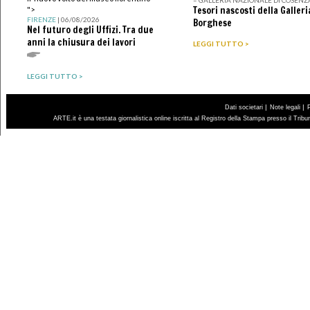
Tesori nascosti della Galleri
">
FIRENZE
| 06/08/2026
Borghese
Nel futuro degli Uffizi. Tra due
anni la chiusura dei lavori
LEGGI TUTTO >
LEGGI TUTTO >
|
|
Dati societari
Note legali
ARTE.it è una testata giornalistica online iscritta al Registro della Stampa presso il Trib