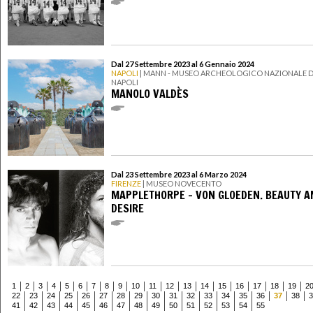
Dal 27 Settembre 2023 al 6 Gennaio 2024
NAPOLI
| MANN - MUSEO ARCHEOLOGICO NAZIONALE D
NAPOLI
MANOLO VALDÈS
Dal 23 Settembre 2023 al 6 Marzo 2024
FIRENZE
| MUSEO NOVECENTO
MAPPLETHORPE - VON GLOEDEN. BEAUTY A
DESIRE
1
2
3
4
5
6
7
8
9
10
11
12
13
14
15
16
17
18
19
2
22
23
24
25
26
27
28
29
30
31
32
33
34
35
36
37
38
3
41
42
43
44
45
46
47
48
49
50
51
52
53
54
55