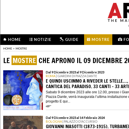
HOME
NOTIZIE
GUIDE
MOSTRE
F
HOME
>
MOSTRE
LE
MOSTRE
CHE APRONO IL 09 DICEMBRE 2
Dal 9 Dicembre 2023 al 9 Dicembre 2023
ROMA
| GIARDINI DI PIAZZA DANTE
E QUINDI USCIMMO A RIVEDER LE STELLE…,
CANTICA DEL PARADISO. 33 CANTI - 33 ART
Sabato 9 dicembre 2023 alle ore 12.00, presso i Giard
Piazza Dante, verrà inaugurata l’ultima installazione 
progetto E qui...
Dal 9 Dicembre 2023 al 14 Febbraio 2024
BOLOGNA
| PALAZZO D'ACCURSIO
GIOVANNI MASOTTI (1873-1915). TURBAM