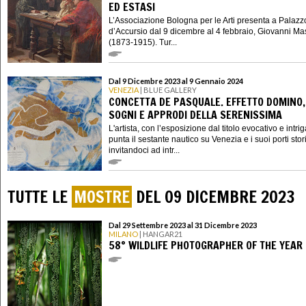
ED ESTASI
L’Associazione Bologna per le Arti presenta a Palazz
d’Accursio dal 9 dicembre al 4 febbraio, Giovanni Mas
(1873-1915). Tur...
Dal 9 Dicembre 2023 al 9 Gennaio 2024
VENEZIA
| BLUE GALLERY
CONCETTA DE PASQUALE. EFFETTO DOMINO,
SOGNI E APPRODI DELLA SERENISSIMA
L'artista, con l’esposizione dal titolo evocativo e intri
punta il sestante nautico su Venezia e i suoi porti stori
invitandoci ad intr...
TUTTE LE
MOSTRE
DEL 09 DICEMBRE 2023
Dal 29 Settembre 2023 al 31 Dicembre 2023
MILANO
| HANGAR21
58° WILDLIFE PHOTOGRAPHER OF THE YEAR