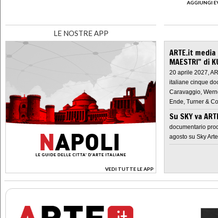
AGGIUNGI E
LE NOSTRE APP
ARTE.it media
MAESTRI" di K
20 aprile 2027, A
italiane cinque do
Caravaggio, Werne
Ende, Turner & Co
Su SKY va AR
documentario prod
agosto su Sky Arte
VEDI TUTTE LE APP
>