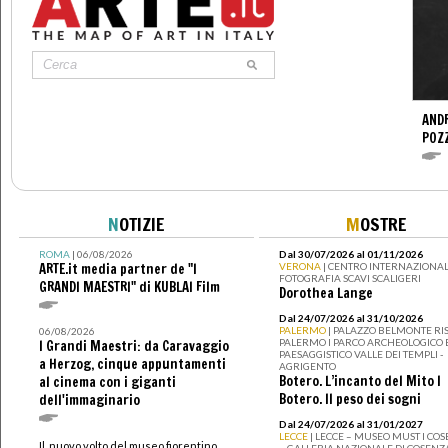
ANDR
POZ
N
OTIZIE
M
OSTRE
ROMA
| 06/08/2026
Dal 30/07/2026 al 01/11/2026
ARTE.it media partner de "I
VERONA
| CENTRO INTERNAZIONAL
FOTOGRAFIA SCAVI SCALIGERI
GRANDI MAESTRI" di KUBLAI Film
Dorothea Lange
Dal 24/07/2026 al 31/10/2026
PALERMO
| PALAZZO BELMONTE RIS
06/08/2026
PALERMO I PARCO ARCHEOLOGICO 
I Grandi Maestri: da Caravaggio
PAESAGGISTICO VALLE DEI TEMPLI -
a Herzog, cinque appuntamenti
AGRIGENTO
Botero. L’incanto del Mito I
al cinema con i giganti
Botero. Il peso dei sogni
dell'immaginario
Dal 24/07/2026 al 31/01/2027
LECCE
| LECCE – MUSEO MUST I CO
Il nuovo volto del museo fiorentino
– GALLERIA NAZIONALE DI COSENZ