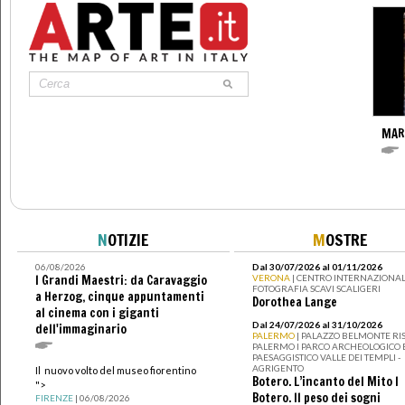
MAR
N
OTIZIE
M
OSTRE
06/08/2026
Dal 30/07/2026 al 01/11/2026
I Grandi Maestri: da Caravaggio
VERONA
| CENTRO INTERNAZIONAL
FOTOGRAFIA SCAVI SCALIGERI
a Herzog, cinque appuntamenti
Dorothea Lange
al cinema con i giganti
Dal 24/07/2026 al 31/10/2026
dell'immaginario
PALERMO
| PALAZZO BELMONTE RIS
PALERMO I PARCO ARCHEOLOGICO 
PAESAGGISTICO VALLE DEI TEMPLI -
AGRIGENTO
Il nuovo volto del museo fiorentino
Botero. L’incanto del Mito I
">
Botero. Il peso dei sogni
FIRENZE
| 06/08/2026