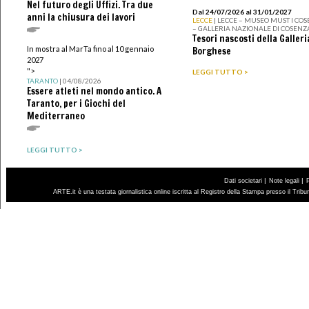
Nel futuro degli Uffizi. Tra due
Dal 24/07/2026 al 31/01/2027
anni la chiusura dei lavori
LECCE
| LECCE – MUSEO MUST I CO
– GALLERIA NAZIONALE DI COSENZ
Tesori nascosti della Galleri
In mostra al MarTa fino al 10 gennaio
Borghese
2027
">
LEGGI TUTTO >
TARANTO
| 04/08/2026
Essere atleti nel mondo antico. A
Taranto, per i Giochi del
Mediterraneo
LEGGI TUTTO >
|
|
Dati societari
Note legali
ARTE.it è una testata giornalistica online iscritta al Registro della Stampa presso il Trib