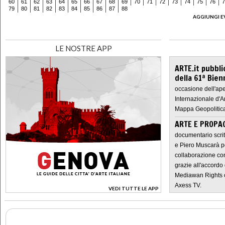
60
61
62
63
64
65
66
67
68
69
70
71
72
73
74
75
76
7
79
80
81
82
83
84
85
86
87
88
AGGIUNGI E
LE NOSTRE APP
ARTE.it pubbli
della 61ª Bien
occasione dell'ape
Internazionale d'A
Mappa Geopolitica
ARTE E PROPAG
documentario scrit
e Piero Muscarà pe
collaborazione con
grazie all'accordo 
Mediawan Rights c
Axess TV.
VEDI TUTTE LE APP
>