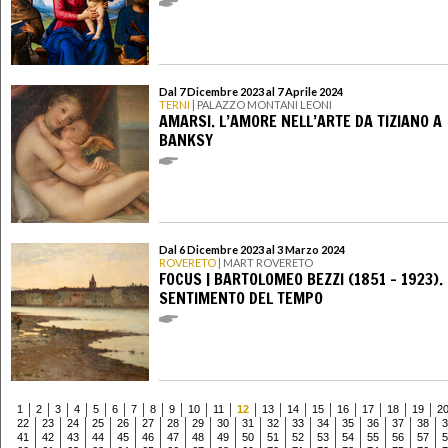
Dal 7 Dicembre 2023 al 7 Aprile 2024
TERNI
| PALAZZO MONTANI LEONI
AMARSI. L’AMORE NELL’ARTE DA TIZIANO A
BANKSY
Dal 6 Dicembre 2023 al 3 Marzo 2024
ROVERETO
| MART ROVERETO
FOCUS | BARTOLOMEO BEZZI (1851 - 1923). 
SENTIMENTO DEL TEMPO
1
2
3
4
5
6
7
8
9
10
11
12
13
14
15
16
17
18
19
2
22
23
24
25
26
27
28
29
30
31
32
33
34
35
36
37
38
3
41
42
43
44
45
46
47
48
49
50
51
52
53
54
55
56
57
5