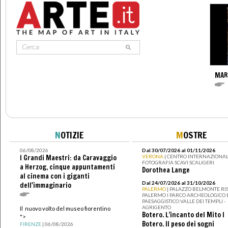
MAR
N
OTIZIE
M
OSTRE
06/08/2026
Dal 30/07/2026 al 01/11/2026
I Grandi Maestri: da Caravaggio
VERONA
| CENTRO INTERNAZIONAL
FOTOGRAFIA SCAVI SCALIGERI
a Herzog, cinque appuntamenti
Dorothea Lange
al cinema con i giganti
Dal 24/07/2026 al 31/10/2026
dell'immaginario
PALERMO
| PALAZZO BELMONTE RIS
PALERMO I PARCO ARCHEOLOGICO 
PAESAGGISTICO VALLE DEI TEMPLI -
AGRIGENTO
Il nuovo volto del museo fiorentino
Botero. L’incanto del Mito I
">
Botero. Il peso dei sogni
FIRENZE
| 06/08/2026