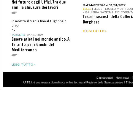
Nel futuro degli Uffizi. Tra due
Dal 24/07/2026 al 31/01/2027
anni la chiusura dei lavori
LECCE
| LECCE – MUSEO MUST I CO
– GALLERIA NAZIONALE DI COSENZ
Tesori nascosti della Galleri
In mostra al MarTa fino al 10 gennaio
Borghese
2027
">
LEGGI TUTTO >
TARANTO
| 04/08/2026
Essere atleti nel mondo antico. A
Taranto, per i Giochi del
Mediterraneo
LEGGI TUTTO >
|
|
Dati societari
Note legali
ARTE.it è una testata giornalistica online iscritta al Registro della Stampa presso il Trib