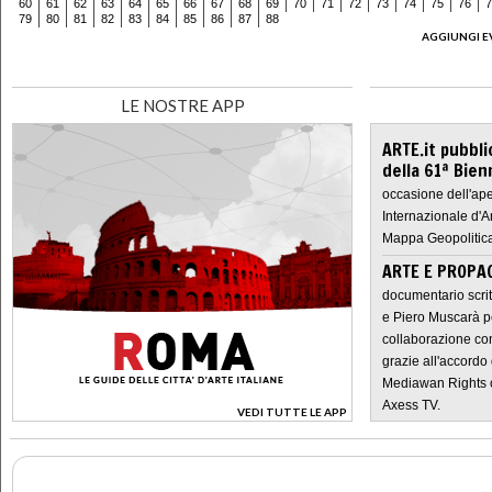
60
61
62
63
64
65
66
67
68
69
70
71
72
73
74
75
76
7
79
80
81
82
83
84
85
86
87
88
AGGIUNGI E
LE NOSTRE APP
ARTE.it pubbli
della 61ª Bien
occasione dell'ape
Internazionale d'A
Mappa Geopolitica
ARTE E PROPAG
documentario scrit
e Piero Muscarà pe
collaborazione con
grazie all'accordo 
Mediawan Rights c
Axess TV.
VEDI TUTTE LE APP
>