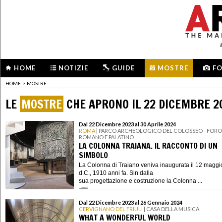
HOME
NOTIZIE
GUIDE
MOSTRE
F
HOME
>
MOSTRE
LE
MOSTRE
CHE APRONO IL 22 DICEMBRE 2
Dal 22 Dicembre 2023 al 30 Aprile 2024
ROMA
| PARCO ARCHEOLOGICO DEL COLOSSEO - FORO
ROMANO E PALATINO
LA COLONNA TRAIANA. IL RACCONTO DI UN
SIMBOLO
La Colonna di Traiano veniva inaugurata il 12 maggi
d.C., 1910 anni fa. Sin dalla
sua progettazione e costruzione la Colonna ...
Dal 22 Dicembre 2023 al 26 Gennaio 2024
CERVIGNANO DEL FRIULI
| CASA DELLA MUSICA
WHAT A WONDERFUL WORLD