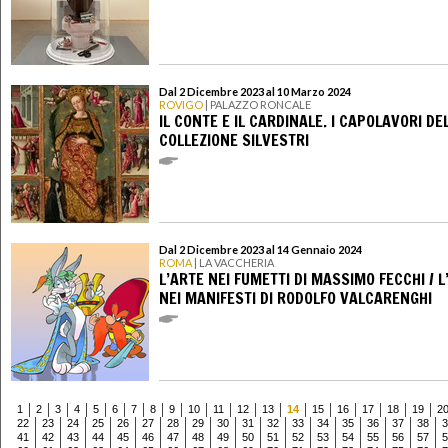
Dal 2 Dicembre 2023 al 10 Marzo 2024
ROVIGO
| PALAZZO RONCALE
IL CONTE E IL CARDINALE. I CAPOLAVORI DE
COLLEZIONE SILVESTRI
Dal 2 Dicembre 2023 al 14 Gennaio 2024
ROMA
| LA VACCHERIA
L’ARTE NEI FUMETTI DI MASSIMO FECCHI / L
NEI MANIFESTI DI RODOLFO VALCARENGHI
1
2
3
4
5
6
7
8
9
10
11
12
13
14
15
16
17
18
19
2
22
23
24
25
26
27
28
29
30
31
32
33
34
35
36
37
38
3
41
42
43
44
45
46
47
48
49
50
51
52
53
54
55
56
57
5