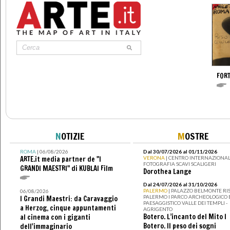
FOR
N
OTIZIE
M
OSTRE
ROMA
| 06/08/2026
Dal 30/07/2026 al 01/11/2026
ARTE.it media partner de "I
VERONA
| CENTRO INTERNAZIONAL
FOTOGRAFIA SCAVI SCALIGERI
GRANDI MAESTRI" di KUBLAI Film
Dorothea Lange
Dal 24/07/2026 al 31/10/2026
PALERMO
| PALAZZO BELMONTE RIS
06/08/2026
PALERMO I PARCO ARCHEOLOGICO 
I Grandi Maestri: da Caravaggio
PAESAGGISTICO VALLE DEI TEMPLI -
a Herzog, cinque appuntamenti
AGRIGENTO
Botero. L’incanto del Mito I
al cinema con i giganti
Botero. Il peso dei sogni
dell'immaginario