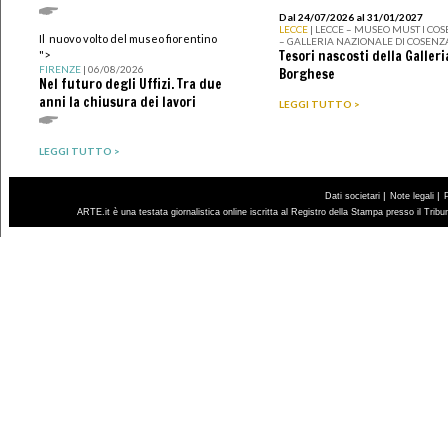
Dal 24/07/2026 al 31/01/2027
LECCE
| LECCE – MUSEO MUST I CO
Il nuovo volto del museo fiorentino
– GALLERIA NAZIONALE DI COSENZ
Tesori nascosti della Galleri
">
FIRENZE
| 06/08/2026
Borghese
Nel futuro degli Uffizi. Tra due
anni la chiusura dei lavori
LEGGI TUTTO >
LEGGI TUTTO >
|
|
Dati societari
Note legali
ARTE.it è una testata giornalistica online iscritta al Registro della Stampa presso il Trib