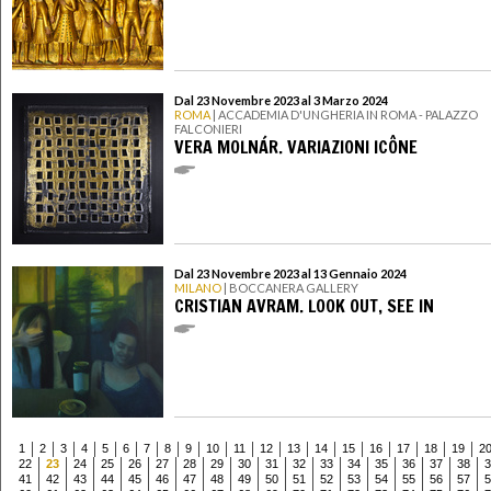
Dal 23 Novembre 2023 al 3 Marzo 2024
ROMA
| ACCADEMIA D'UNGHERIA IN ROMA - PALAZZO
FALCONIERI
VERA MOLNÁR. VARIAZIONI ICÔNE
Dal 23 Novembre 2023 al 13 Gennaio 2024
MILANO
| BOCCANERA GALLERY
CRISTIAN AVRAM. LOOK OUT, SEE IN
1
2
3
4
5
6
7
8
9
10
11
12
13
14
15
16
17
18
19
2
22
23
24
25
26
27
28
29
30
31
32
33
34
35
36
37
38
3
41
42
43
44
45
46
47
48
49
50
51
52
53
54
55
56
57
5