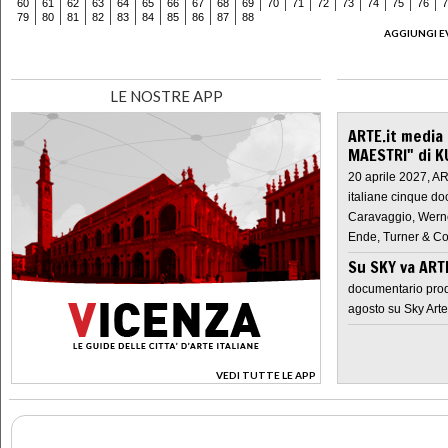
60
61
62
63
64
65
66
67
68
69
70
71
72
73
74
75
76
7
79
80
81
82
83
84
85
86
87
88
AGGIUNGI E
LE NOSTRE APP
ARTE.it media
MAESTRI" di K
20 aprile 2027, A
italiane cinque do
Caravaggio, Werne
Ende, Turner & Co
Su SKY va AR
documentario prod
agosto su Sky Arte
VEDI TUTTE LE APP
>