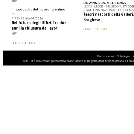
Dal 24/07/2026 al 31/01/2027
LECCE
| LECCE – MUSEO MUST I CO
Il nuovo volto del museo fiorentino
– GALLERIA NAZIONALE DI COSENZ
Tesori nascosti della Galleri
">
FIRENZE
| 06/08/2026
Borghese
Nel futuro degli Uffizi. Tra due
anni la chiusura dei lavori
LEGGI TUTTO >
LEGGI TUTTO >
|
|
Dati societari
Note legali
ARTE.it è una testata giornalistica online iscritta al Registro della Stampa presso il Trib