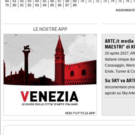
60
61
62
63
64
65
66
67
68
69
70
71
72
73
74
75
76
7
79
80
81
82
83
84
85
86
87
88
AGGIUNGI E
LE NOSTRE APP
ARTE.it media
MAESTRI" di K
20 aprile 2027, A
italiane cinque do
Caravaggio, Werne
Ende, Turner & Co
Su SKY va AR
documentario prod
agosto su Sky Arte
VEDI TUTTE LE APP
>