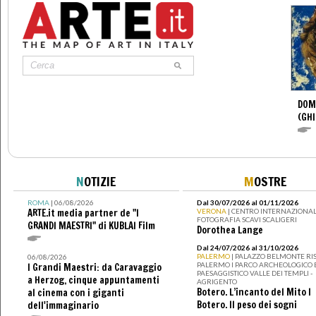
DOM
(GHI
N
OTIZIE
M
OSTRE
ROMA
| 06/08/2026
Dal 30/07/2026 al 01/11/2026
ARTE.it media partner de "I
VERONA
| CENTRO INTERNAZIONAL
FOTOGRAFIA SCAVI SCALIGERI
GRANDI MAESTRI" di KUBLAI Film
Dorothea Lange
Dal 24/07/2026 al 31/10/2026
PALERMO
| PALAZZO BELMONTE RIS
06/08/2026
PALERMO I PARCO ARCHEOLOGICO 
I Grandi Maestri: da Caravaggio
PAESAGGISTICO VALLE DEI TEMPLI -
a Herzog, cinque appuntamenti
AGRIGENTO
Botero. L’incanto del Mito I
al cinema con i giganti
Botero. Il peso dei sogni
dell'immaginario