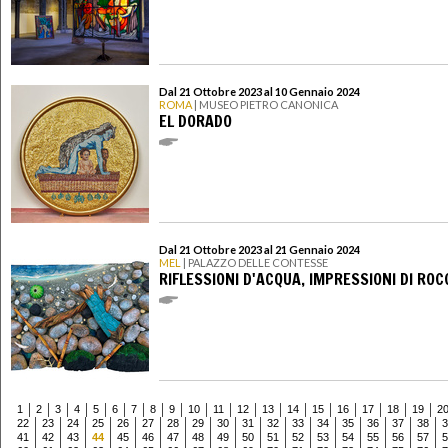
Dal 21 Ottobre 2023 al 10 Gennaio 2024
ROMA
| MUSEO PIETRO CANONICA
EL DORADO
Dal 21 Ottobre 2023 al 21 Gennaio 2024
MEL
| PALAZZO DELLE CONTESSE
RIFLESSIONI D'ACQUA, IMPRESSIONI DI ROC
1
2
3
4
5
6
7
8
9
10
11
12
13
14
15
16
17
18
19
2
22
23
24
25
26
27
28
29
30
31
32
33
34
35
36
37
38
3
41
42
43
44
45
46
47
48
49
50
51
52
53
54
55
56
57
5