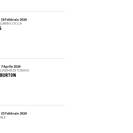
l 18 Febbraio 2024
ANGARBICOCCA
S
 7 Aprile 2024
 CINEMA DI TORINO
M BURTON
l 25 Febbraio 2024
EALE