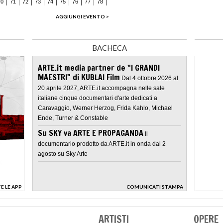
70
71
72
73
74
75
76
77
78
AGGIUNGI EVENTO >
BACHECA
ARTE.it media partner de "I GRANDI
MAESTRI" di KUBLAI Film
Dal 4 ottobre 2026 al
20 aprile 2027, ARTE.it accompagna nelle sale
italiane cinque documentari d'arte dedicati a
Caravaggio, Werner Herzog, Frida Kahlo, Michael
Ende, Turner & Constable
Su SKY va ARTE E PROPAGANDA
Il
documentario prodotto da ARTE.it in onda dal 2
agosto su Sky Arte
E LE APP
COMUNICATI STAMPA
>
ARTISTI
OPERE