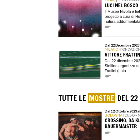
LUCI NEL BOSCO
Il Museo Nivola è lie
progetto a cura di He
natura addormentata,
Dal 22 Dicembre 2023 
MILANO
| FONDAZION
VITTORE FRATTIN
Dal 22 dicembre 202
Stelline organizza u
Frattini (nato ...
TUTTE LE
MOSTRE
DEL 22
Dal 12 Ottobre 2023 a
BOLOGNA
| CUBO – 
CROSSING. DA KL
BAUERMAISTER