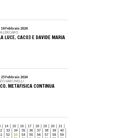
l 18 Febbraio 2024
TA LERCARO
LA LUCE. CACO3 E DAVIDE MARIA
l 25 Febbraio 2024
ZZO SARCINELLI
ICO. METAFISICA CONTINUA
3
14
15
16
17
18
19
20
21
32
33
34
35
36
37
38
39
40
51
52
53
54
55
56
57
58
59