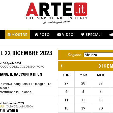
giovedì 6 agosto 2026
MOSTRE
FOTO
VIDEO
SPECIALI
L 22 DICEMBRE 2023
Regione
al 30 Aprile 2024
DICE
EOLOGICO DEL COLOSSEO - FORO
IANA. IL RACCONTO DI UN
LUN
MAR
MER
27
28
29
o veniva inaugurata il 12 maggio 113
in dalla
4
5
6
costruzione la Colonna ...
11
12
13
al 26 Gennaio 2024
ULI
| CASA DELLA MUSICA
18
19
20
FUL WORLD