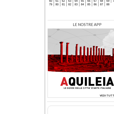
60
61
62
63
64
65
66
67
68
69
79
80
81
82
83
84
85
86
87
88
LE NOSTRE APP
VEDI TUTT
>