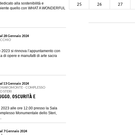
dicato alla sostenibilità e
25
26
27
’ambiente quello con WHAT A WONDERFUL
al 28 Gennaio 2024
ECCHIO
 2023 si rinnova l’appuntamento con
ia di opere e manufatti di arte sacra
al 13 Gennaio 2024
 CHIAROMONTE - COMPLESSO
 STERI
UGGO. OSCURITÀ E
2023 alle ore 12.00 presso la Sala
Complesso Monumentale dello Steri,
..
al 7 Gennaio 2024
LA