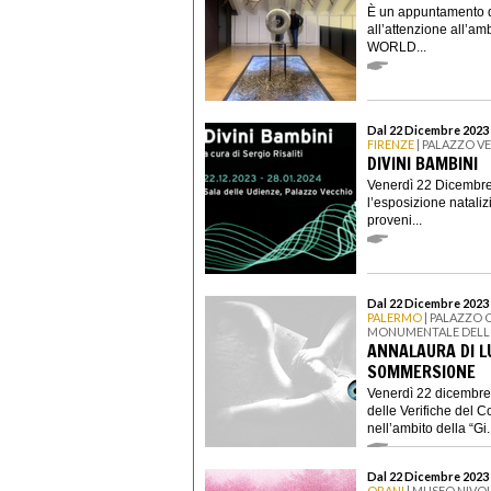
È un appuntamento de
all’attenzione all
WORLD...
Dal 22 Dicembre 2023 
FIRENZE
| PALAZZO V
DIVINI BAMBINI
Venerdì 22 Dicembre
l’esposizione nataliz
proveni...
Dal 22 Dicembre 2023 
PALERMO
| PALAZZO
MONUMENTALE DELLO
ANNALAURA DI L
SOMMERSIONE
Venerdì 22 dicembre 
delle Verifiche del 
nell’ambito della “Gi.
Dal 22 Dicembre 2023 
ORANI
| MUSEO NIVO