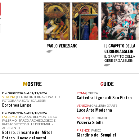
PAOLO VENEZIANO
IL GRAFFITO DELLA
GERBERGÄSSLEIN
IL GRAFFITO DELLA
GERBERGÄSSLEIN
M
OSTRE
G
UIDE
Dal 30/07/2026 al 01/11/2026
ROMA
|
OPERA
VERONA
| CENTRO INTERNAZIONALE DI
Cattedra Lignea di San Pietro
FOTOGRAFIA SCAVI SCALIGERI
Dorothea Lange
VENEZIA
|
GALLERIA D'ARTE
Luce Arte Moderna
Dal 24/07/2026 al 31/10/2026
PALERMO
| PALAZZO BELMONTE RISO -
MILANO
|
RISTORANTE
PALERMO I PARCO ARCHEOLOGICO E
Pizzeria Sibilla
PAESAGGISTICO VALLE DEI TEMPLI -
AGRIGENTO
FIRENZE
|
PARCO
Botero. L’incanto del Mito I
Giardino dei Semplici
Botero. Il peso dei sogni